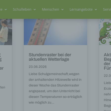
le
Schulleben
Menschen
Lernangebote
Serv
g
Stundenraster bei der
Akt
g
aktuellen Wetterlage
Beg
der
23.06.2026
er
Fün
Liebe Schulgemeinschaft,wegen
22.0
der anhaltenden Hitzewelle wird in
Lieb
dieser Woche das Stundenraster
ften
Erzi
angepasst, um den Unterricht bei
nehm
diesen Temperaturen so erträglich
Hinw
wie möglich zu...
Begr