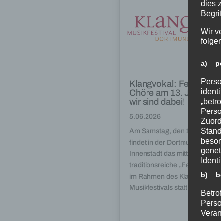
dies 
Begrif
Wir v
folge
a) pe
Perso
Klangvokal: Fest der
ident
Chöre am 13. Juni 202
wir sind dabei!
„betro
Perso
5.06.2026
Zuord
Stand
Am Samstag, den 13.06.2026
beson
findet in der Dortmunder
genet
Innenstadt das mittlerweile
Identi
traditionsreiche „Fest der Ch
b) be
im Rahmen des Klangvokal-
Musikfestivals statt. Bei diese
Betrof
Perso
Veran