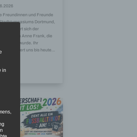
6.2026
e Freundinnen und Freunde
Stadtgymnasiums Dortmund,
2. Juni jährt sich der
rtstag von Anne Frank, die
 geboren wurde. Ihr
cksal erinnert uns bis heute...
e
 in
mens,
ng
en
chte