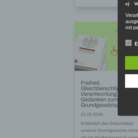
c) Ve
Verar
ausge
mit p
Organ
Verän
E
Offen
Berei
Lösch
d) Ei
Einsc
Freiheit,
perso
Gleichberechtigung un
einzu
Verantwortung –
Gedanken zum
e) Pr
Grundgesetztag
Profi
23.05.2026
Daten
werde
Anlässlich des Geburtstags
Perso
unseres Grundgesetzes setz
Arbei
wir am Stadtgymnasium unse