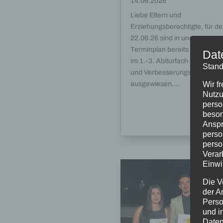
14.06.2026
Liebe Eltern und
Erziehungsberechtigte, für d
22.06.26 sind in unserem
Terminplan bereits die Prüfu
Dat
im 1.-3. Abiturfach (Bestehen
Stand
und Verbesserungsprüfungen
Wir f
ausgewiesen....
Nutzu
perso
beson
Anspr
perso
perso
Verar
Einwi
Die V
der A
Perso
und i
Daten