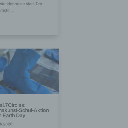
el
stundenraster statt. Der
richt...
n
en
ichen
die
rbaren
ittel
ie
e17Circles:
makunst-Schul-Aktion
as
 Earth Day
g
4.2026
en