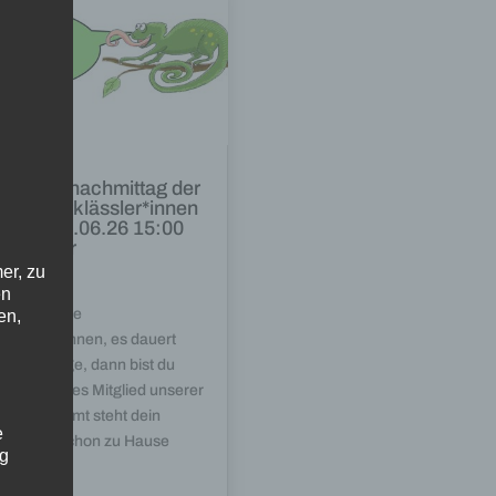
nenlernnachmittag der
en Fünftklässler*innen
STG, 24.06.26 15:00
7:15 Uhr
er, zu
5.2026
en
e zukünftige
en,
tklässler*innen, es dauert
t mehr lange, dann bist du
ich ein neues Mitglied unserer
le. Bestimmt steht dein
e
lranzen schon zu Hause
ng
t...