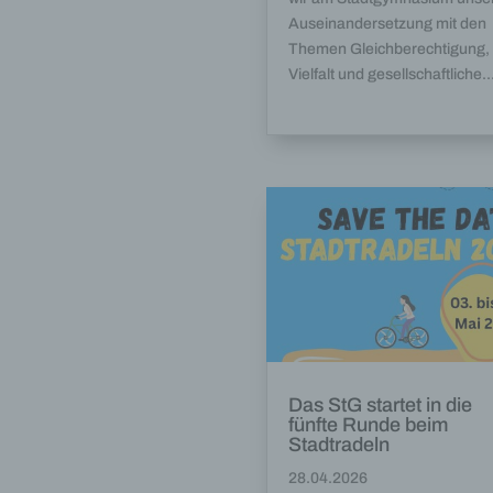
Inter
Auseinandersetzung mit den
diese
Themen Gleichberechtigung,
f) P
Vielfalt und gesellschaftliche..
Pseud
einer
Hinzu
betro
Infor
organ
perso
natür
g) Ve
Veran
natür
Stell
der V
Das StG startet in die
fünfte Runde beim
Zweck
Stadtradeln
Recht
bezie
28.04.2026
nach 