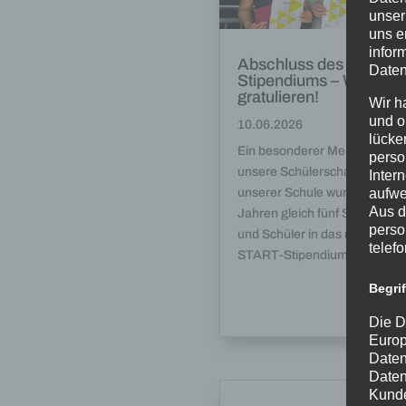
unser
uns e
infor
Abschluss des START-
Daten
Stipendiums – Wir
gratulieren!
Wir h
und o
10.06.2026
lücke
Ein besonderer Meilenstein fü
perso
unsere Schülerschaft: Aus de
Inter
unserer Schule wurden vor dr
aufwe
Aus d
Jahren gleich fünf Schülerinn
perso
und Schüler in das renommier
telef
START-Stipendium...
Begri
Die D
Europ
Daten
Daten
Kunde