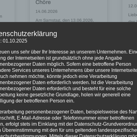
Chöre
12.0
14.06.2026
Lieb
en
Am Samstag, den 13.06.2026,
des 
durfte der Projektchor des
am 1
ngen
enschutzerklärung
Stadtgymnasiums Dortmund Teil
Gebu
s-
: 01.10.2025
des Dortmunder Klangvokal —
1929
)
Musikfestivals sein und auf der
Schi
reuen uns sehr über Ihr Interesse an unserem Unternehmen. Ein
großen Bühne vor der...
ng der Internetseiten ist grundsätzlich ohne jede Angabe
nenbezogener Daten möglich. Sofern eine betroffene Person
dere Services unseres Unternehmens über unsere Internetseite
uch nehmen möchte, könnte jedoch eine Verarbeitung
nenbezogener Daten erforderlich werden. Ist die Verarbeitung
nenbezogener Daten erforderlich und besteht für eine solche
beitung keine gesetzliche Grundlage, holen wir generell eine
lligung der betroffenen Person ein.
erarbeitung personenbezogener Daten, beispielsweise des Na
nschrift, E-Mail-Adresse oder Telefonnummer einer betroffenen
n, erfolgt stets im Einklang mit der Datenschutz-Grundverordnu
n Übereinstimmung mit den für uns geltenden landesspezifisch
schutzbestimmungen. Mittels dieser Datenschutzerklärung mö