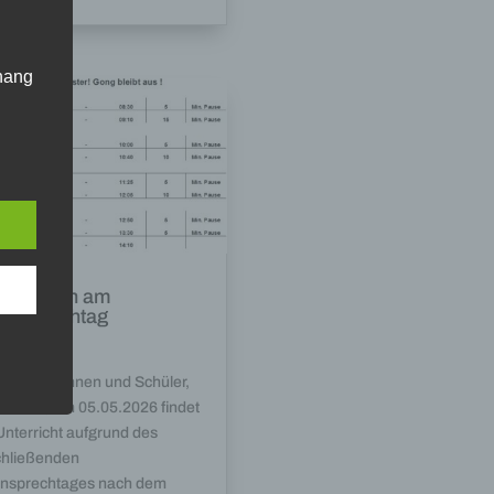
hang
der
g, das
zstunden am
ernsprechtag
.2026
e Schülerinnen und Schüler,
gener
e Eltern, am 05.05.2026 findet
wendet
Unterricht aufgrund des
che
hließenden
rnsprechtages nach dem
eben,