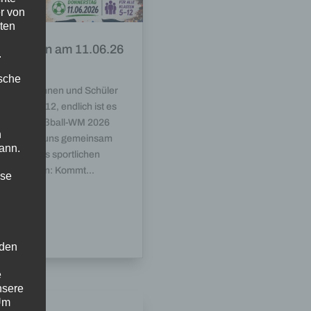
r von
ten
kot-Aktion am 11.06.26
.
.2026
ische
e Schülerinnen und Schüler
Klassen 5–12, endlich ist es
it – die Fußball-WM 2026
n
nnt! Lasst uns gemeinsam
ann.
Start dieses sportlichen
lights feiern: Kommt...
ise
 den
e
nsere
 Um