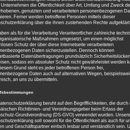
 Unternehmen die Öffentlichkeit über Art, Umfang und Zweck de
rhobenen, genutzten und verarbeiteten personenbezogenen Da
mieren. Ferner werden betroffene Personen mittels dieser
„EcoCon“ gewinnt den
Tri
schutzerklärung über die ihnen zustehenden Rechte aufgeklärt
GREEN IT Award
9.06
aben als für die Verarbeitung Verantwortlicher zahlreiche techn
10.06.2026
Lieb
rganisatorische Maßnahmen umgesetzt, um einen möglichst
Unser Kooperationspartner
nlosen Schutz der über diese Internetseite verarbeiteten
der 
r
GREEN IT hat in diesem Jahr
nenbezogenen Daten sicherzustellen. Dennoch können
sowe
r Q1
netbasierte Datenübertragungen grundsätzlich Sicherheitslücke
erstmals einen eigenen Award
begi
ei
isen, sodass ein absoluter Schutz nicht gewährleistet werden k
ausgeschrieben, um
den 
iesem Grund steht es jeder betroffenen Person frei,
en
Schulprojekte an der Schnittstelle
High
nenbezogene Daten auch auf alternativen Wegen, beispielswe
te
von Nachhaltigkeit und
onisch, an uns zu übermitteln.
Digitalisierung zu...
ffsbestimmungen
atenschutzerklärung beruht auf den Begrifflichkeiten, die durch
äischen Richtlinien- und Verordnungsgeber beim Erlass der
schutz-Grundverordnung (DS-GVO) verwendet wurden. Unser
schutzerklärung soll sowohl für die Öffentlichkeit als auch für u
n und Geschäftspartner einfach lesbar und verständlich sein.