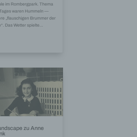
le im Rombergpark. Thema
 Tages waren Hummeln —
re „flauschigen Brummer der
e“. Das Wetter spielte...
ndscape zu Anne
nk