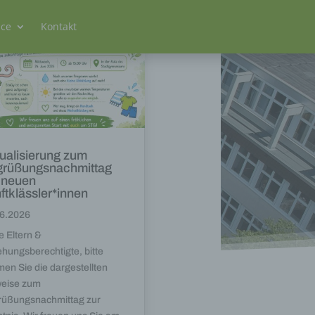
ice
Kontakt
ualisierung zum
rüßungsnachmittag
 neuen
ftklässler*innen
6.2026
e Eltern &
ehungsberechtigte, bitte
en Sie die dargestellten
eise zum
üßungsnachmittag zur