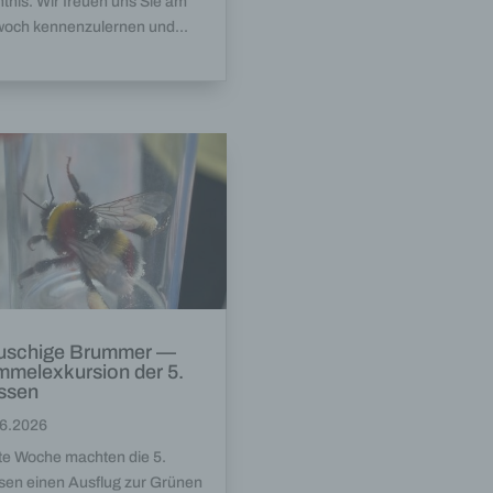
tnis. Wir freuen uns Sie am
woch kennenzulernen und...
uschige Brummer —
melexkursion der 5.
ssen
6.2026
te Woche machten die 5.
sen einen Ausflug zur Grünen