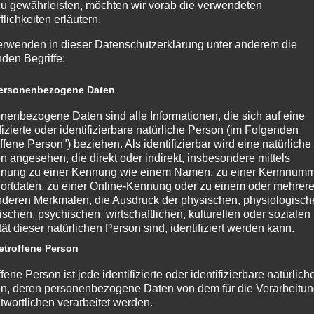
zu gewährleisten, möchten wir vorab die verwendeten
flichkeiten erläutern.
erwenden in dieser Datenschutzerklärung unter anderem die
nden Begriffe:
rsonenbezogene Daten
nenbezogene Daten sind alle Informationen, die sich auf eine
DELF-AG: Übergabe
Ken
ifizierte oder identifizierbare natürliche Person (im Folgenden
6 —
zahlreicher Zertifikate
neu
am 
ffene Person") beziehen. Als identifizierbar wird eine natürliche
1.06.2026
—1
n angesehen, die direkt oder indirekt, insbesondere mittels
nung zu einer Kennung wie einem Namen, zu einer Kennnumm
Liebe Schülerinnen und
28.0
ortdaten, zu einer Online-Kennung oder zu einem oder mehrer
,
Schüler,Herzlichen Glückwunsch
Lieb
deren Merkmalen, die Ausdruck der physischen, physiologisch
an alle, die die DELF-Prüfung in
ischen, psychischen, wirtschaftlichen, kulturellen oder sozialen
Fünf
Französisch erfolgreich
tät dieser natürlichen Person sind, identifiziert werden kann.
nich
öre“
bestanden haben!In diesem Jahr
endl
troffene Person
haben Schülerinnen und Schüler...
Schu
m...
fene Person ist jede identifizierte oder identifizierbare natürlich
Schu
n, deren personenbezogene Daten von dem für die Verarbeitu
berei
twortlichen verarbeitet werden.