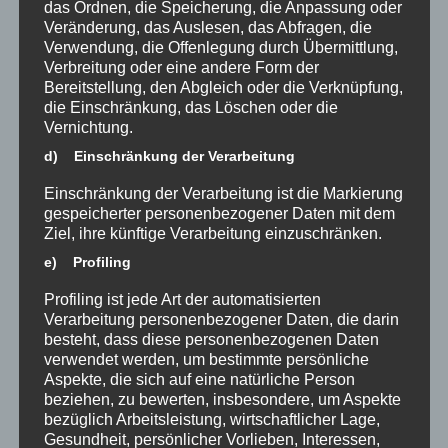
das Ordnen, die Speicherung, die Anpassung oder
Schuljahres hat die Klasse 10a ein
Veränderung, das Auslesen, das Abfragen, die
besonderes Zeichen gesetzt:
Verwendung, die Offenlegung durch Übermittlung,
Gemeinsam machten sich die
Verbreitung oder eine andere Form der
Schülerinnen und Schüler auf den Weg,
Bereitstellung, den Abgleich oder die Verknüpfung,
die Einschränkung, das Löschen oder die
um...
Vernichtung.
d) Einschränkung der Verarbeitung
Einschränkung der Verarbeitung ist die Markierung
gespeicherter personenbezogener Daten mit dem
Ziel, ihre künftige Verarbeitung einzuschränken.
e) Profiling
Einige Worte vom Förderverein
Profiling ist jede Art der automatisierten
zum Förderverein
Verarbeitung personenbezogener Daten, die darin
SCHULjahresende
besteht, dass diese personenbezogenen Daten
03.07.2025
verwendet werden, um bestimmte persönliche
Das Schuljahr 2024/25 ist so gut wie
Aspekte, die sich auf eine natürliche Person
beziehen, zu bewerten, insbesondere, um Aspekte
vorbei...."Geschafft" wird das
bezüglich Arbeitsleistung, wirtschaftlicher Lage,
Kollegium sagen, "Wie wird das
Gesundheit, persönlicher Vorlieben, Interessen,
Zeugnis wohl ausfallen?" stöhnen die