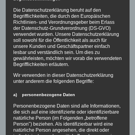
Die Datenschutzerklärung beruht auf den
Begrifflichkeiten, die durch den Europäischen
Richtlinien- und Verordnungsgeber beim Erlass
Stadtgymnasium erhält das
der Datenschutz-Grundverordnung (DS-GVO)
Berufswahl-SIEGEL
verwendet wurden. Unsere Datenschutzerklärung
04.07.2025
soll sowohl für die Öffentlichkeit als auch für
Ein bedeutender Moment für das
unsere Kunden und Geschäftspartner einfach
Stadtgymnasium: Bei der feierlichen
lesbar und verständlich sein. Um dies zu
gewährleisten, möchten wir vorab die verwendeten
Verleihung im Lippe Berufskolleg
Begrifflichkeiten erläutern.
Lünen erhielt das STG zum ersten Mal
das renommierte Berufswahl-Siegel
Wir verwenden in dieser Datenschutzerklärung
NRW –...
unter anderem die folgenden Begriffe:
a) personenbezogene Daten
Personenbezogene Daten sind alle Informationen,
die sich auf eine identifizierte oder identifizierbare
natürliche Person (im Folgenden „betroffene
Person") beziehen. Als identifizierbar wird eine
natürliche Person angesehen, die direkt oder