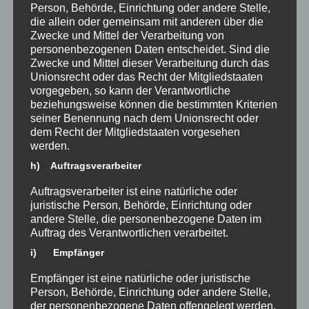
10.07.2025
Person, Behörde, Einrichtung oder andere Stelle,
03.07.2025
die allein oder gemeinsam mit anderen über die
Liebe Eltern und
Zwecke und Mittel der Verarbeitung von
personenbezogenen Daten entscheidet. Sind die
Erziehungsberechtigte, am
Zwecke und Mittel dieser Verarbeitung durch das
Donnerstag, den 10. Juli 2025, findet
Unionsrecht oder das Recht der Mitgliedstaaten
im Rahmen unseres Sportfestes ein
vorgegeben, so kann der Verantwortliche
Spendenlauf statt, an dem alle
beziehungsweise können die bestimmten Kriterien
Schüler*innen unserer Schule...
seiner Benennung nach dem Unionsrecht oder
dem Recht der Mitgliedstaaten vorgesehen
werden.
h) Auftragsverarbeiter
Auftragsverarbeiter ist eine natürliche oder
juristische Person, Behörde, Einrichtung oder
andere Stelle, die personenbezogene Daten im
Auftrag des Verantwortlichen verarbeitet.
i) Empfänger
Empfänger ist eine natürliche oder juristische
Person, Behörde, Einrichtung oder andere Stelle,
der personenbezogene Daten offengelegt werden,
Fröhlicher Abschied mit