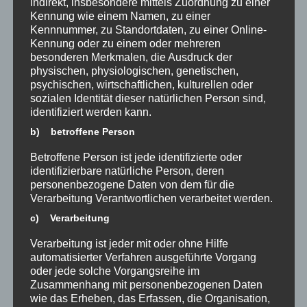
indirekt, insbesondere mittels Zuordnung zu einer
Kennung wie einem Namen, zu einer
Kennnummer, zu Standortdaten, zu einer Online-
Kennung oder zu einem oder mehreren
besonderen Merkmalen, die Ausdruck der
physischen, physiologischen, genetischen,
psychischen, wirtschaftlichen, kulturellen oder
sozialen Identität dieser natürlichen Person sind,
identifiziert werden kann.
b) betroffene Person
Betroffene Person ist jede identifizierte oder
identifizierbare natürliche Person, deren
personenbezogene Daten von dem für die
Verarbeitung Verantwortlichen verarbeitet werden.
c) Verarbeitung
Verarbeitung ist jeder mit oder ohne Hilfe
Erinnern, gedenken, handeln: Die
Klasse 10a putzt Stolpersteine in
automatisierter Verfahren ausgeführte Vorgang
Schulnähe
oder jede solche Vorgangsreihe im
04.07.2025
Zusammenhang mit personenbezogenen Daten
wie das Erheben, das Erfassen, die Organisation,
In der letzten Geschichtsstunde dieses