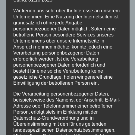
Spendenlauf beim Sportfest –
Gruß von Otto Addo
Wir freuen uns sehr über Ihr Interesse an unserem
05.07.2025
Unternehmen. Eine Nutzung der Internetseiten ist
Gemeinsam laufen – gemeinsam ein
grundsätzlich ohne jede Angabe
personenbezogener Daten möglich. Sofern eine
Zeichen setzen! Mit einem besonderen
betroffene Person besondere Services unseres
Gruß von Otto Addo, ehemaliger BVB
Unternehmens über unsere Internetseite in
Spieler und derzeitiger Nationaltrainer
Anspruch nehmen möchte, könnte jedoch eine
Ghanas, starten wir unseren...
Verarbeitung personenbezogener Daten
erforderlich werden. Ist die Verarbeitung
personenbezogener Daten erforderlich und
besteht für eine solche Verarbeitung keine
gesetzliche Grundlage, holen wir generell eine
Einwilligung der betroffenen Person ein.
Die Verarbeitung personenbezogener Daten,
beispielsweise des Namens, der Anschrift, E-Mail-
Adresse oder Telefonnummer einer betroffenen
Person, erfolgt stets im Einklang mit der
Datenschutz-Grundverordnung und in
Übereinstimmung mit den für uns geltenden
landesspezifischen Datenschutzbestimmungen.