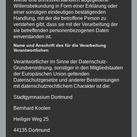
Willensbekundung in Form einer Erklärung oder
einer sonstigen eindeutigen bestätigenden
Handlung, mit der die betroffene Person zu
verstehen gibt, dass sie mit der Verarbeitung der
Kreativer Jahresabschluss der
Klasse 6a: Lesekisten zu dem
sie betreffenden personenbezogenen Daten
Roman School of Talents
einverstanden ist.
02.07.2025
Name und Anschrift des für die Verarbeitung
Verantwortlichen
Zum Abschluss des Schuljahres hat die
Klasse 6a im Deutschunterricht die
Verantwortlicher im Sinne der Datenschutz-
spannende Lektüre School of Talents –
Grundverordnung, sonstiger in den Mitgliedstaaten
Erste Stunde: Tierisch laut! von Silke
der Europäischen Union geltenden
Schellhammer gelesen. Die...
Datenschutzgesetze und anderer Bestimmungen
mit datenschutzrechtlichem Charakter ist die:
Stadtgymnasium Dortmund
Bernhard Koolen
Heiliger Weg 25
44135 Dortmund