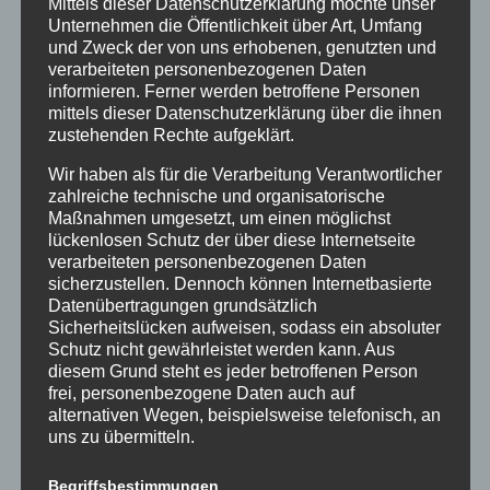
Mittels dieser Datenschutzerklärung möchte unser
Unternehmen die Öffentlichkeit über Art, Umfang
und Zweck der von uns erhobenen, genutzten und
verarbeiteten personenbezogenen Daten
informieren. Ferner werden betroffene Personen
mittels dieser Datenschutzerklärung über die ihnen
zustehenden Rechte aufgeklärt.
Wir haben als für die Verarbeitung Verantwortlicher
zahlreiche technische und organisatorische
Erfolgreiche DELF-Prüfungen am
Maßnahmen umgesetzt, um einen möglichst
StG
lückenlosen Schutz der über diese Internetseite
05.07.2025
verarbeiteten personenbezogenen Daten
Die Fachschaft Französisch gratuliert
sicherzustellen. Dennoch können Internetbasierte
allen Schülerinnen und Schüler zur
Datenübertragungen grundsätzlich
Sicherheitslücken aufweisen, sodass ein absoluter
bestandenen Delfprüfung in den
Schutz nicht gewährleistet werden kann. Aus
Niveaus A1, A2 und B1. Nach viel
diesem Grund steht es jeder betroffenen Person
Vorbereitung haben wir endlich unser
frei, personenbezogene Daten auch auf
DELF...
alternativen Wegen, beispielsweise telefonisch, an
uns zu übermitteln.
Begriffsbestimmungen