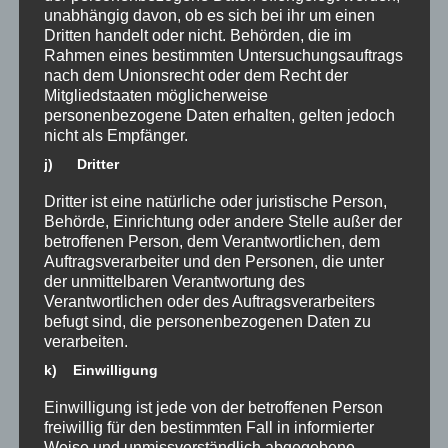
doppeltem Wiedersehen in der
unabhängig davon, ob es sich bei ihr um einen
Mathe AG
Dritten handelt oder nicht. Behörden, die im
02.07.2025
Rahmen eines bestimmten Untersuchungsauftrags
nach dem Unionsrecht oder dem Recht der
Trotz der großen Hitze feierten wir ein
Mitgliedstaaten möglicherweise
besonders herzliches Abschlussfest in
personenbezogene Daten erhalten, gelten jedoch
der MatheAG! Zur Freude aller waren
nicht als Empfänger.
gleich zwei liebgewonnene Gesichter
j) Dritter
dabei: Stipe, unser...
Dritter ist eine natürliche oder juristische Person,
Behörde, Einrichtung oder andere Stelle außer der
betroffenen Person, dem Verantwortlichen, dem
Auftragsverarbeiter und den Personen, die unter
der unmittelbaren Verantwortung des
Verantwortlichen oder des Auftragsverarbeiters
befugt sind, die personenbezogenen Daten zu
verarbeiten.
k) Einwilligung
Einwilligung ist jede von der betroffenen Person
freiwillig für den bestimmten Fall in informierter
Weise und unmissverständlich abgegebene