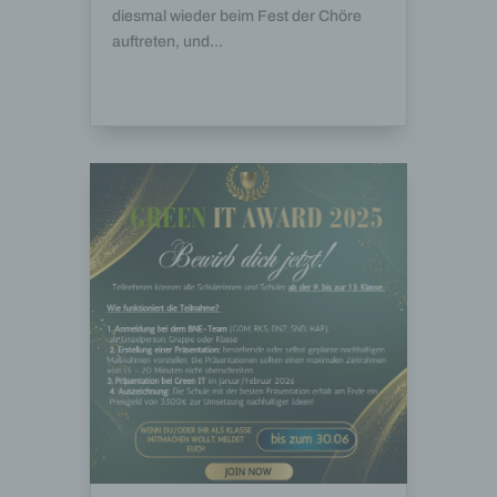
per E-Mail oder über ein Kontaktformular den
diesmal wieder beim Fest der Chöre
Kontakt mit dem für die Verarbeitung
auftreten, und...
Verantwortlichen aufnimmt, werden die von der
betroffenen Person übermittelten
personenbezogenen Daten automatisch
gespeichert. Solche auf freiwilliger Basis von einer
betroffenen Person an den für die Verarbeitung
Verantwortlichen übermittelten
personenbezogenen Daten werden für Zwecke der
Bearbeitung oder der Kontaktaufnahme zur
betroffenen Person gespeichert. Es erfolgt keine
Weitergabe dieser personenbezogenen Daten an
Dritte.
Kommentarfunktion im Blog auf der Internetseite
Wir bieten den Nutzern auf einem Blog, der sich
auf der Internetseite des für die Verarbeitung
Verantwortlichen befindet, die Möglichkeit,
individuelle Kommentare zu einzelnen Blog-
Beiträgen zu hinterlassen. Ein Blog ist ein auf
einer Internetseite geführtes, in der Regel öffentlich
einsehbares Portal, in welchem eine oder mehrere