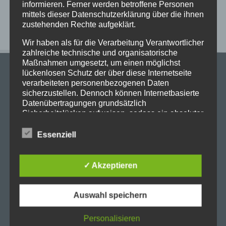
informieren. Ferner werden betroffene Personen
Neueste Kommentare
mittels dieser Datenschutzerklärung über die ihnen
zustehenden Rechte aufgeklärt.
Wir haben als für die Verarbeitung Verantwortlicher
zahlreiche technische und organisatorische
Maßnahmen umgesetzt, um einen möglichst
lückenlosen Schutz der über diese Internetseite
verarbeiteten personenbezogenen Daten
sicherzustellen. Dennoch können Internetbasierte
Datenübertragungen grundsätzlich
Sicherheitslücken aufweisen, sodass ein absoluter
Stadtgymnasium Dortmund
Schutz nicht gewährleistet werden kann. Aus
Adresse: Heiliger Weg 25, 44135 Dortmund
diesem Grund steht es jeder betroffenen Person
Essenziell
Telefon: 0231-50 23 136
frei, personenbezogene Daten auch auf
alternativen Wegen, beispielsweise telefonisch, an
Fax: 0231-50 10 769
uns zu übermitteln.
✓ Akzeptieren
eMail: stadt-gymnasium@stadtdo.de
Begriffsbestimmungen
Auswahl speichern
Die Datenschutzerklärung beruht auf den
Begrifflichkeiten, die durch den Europäischen
Personalisieren
Richtlinien- und Verordnungsgeber beim Erlass