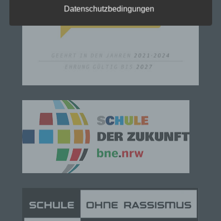
Datenschutzbedingungen
der Datenschutz-Grundverordnung (DS-GVO)
verwendet wurden. Unsere Datenschutzerklärung
soll sowohl für die Öffentlichkeit als auch für
unsere Kunden und Geschäftspartner einfach
lesbar und verständlich sein. Um dies zu
gewährleisten, möchten wir vorab die verwendeten
Begrifflichkeiten erläutern.
Wir verwenden in dieser Datenschutzerklärung
unter anderem die folgenden Begriffe:
a) personenbezogene Daten
Personenbezogene Daten sind alle Informationen,
die sich auf eine identifizierte oder identifizierbare
natürliche Person (im Folgenden „betroffene
Person") beziehen. Als identifizierbar wird eine
natürliche Person angesehen, die direkt oder
indirekt, insbesondere mittels Zuordnung zu einer
Kennung wie einem Namen, zu einer
Kennnummer, zu Standortdaten, zu einer Online-
Kennung oder zu einem oder mehreren