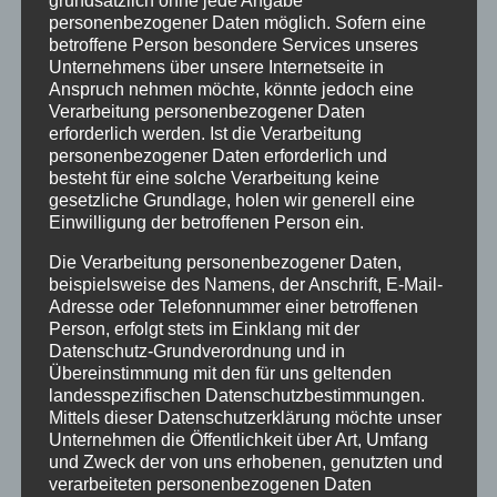
grundsätzlich ohne jede Angabe
somit um 12:05 Uhr.
personenbezogener Daten möglich. Sofern eine
betroffene Person besondere Services unseres
Mit freundlichen Grüßen
Unternehmens über unsere Internetseite in
Anspruch nehmen möchte, könnte jedoch eine
die Schulleitung des Stadtgymnasiums
Verarbeitung personenbezogener Daten
erforderlich werden. Ist die Verarbeitung
personenbezogener Daten erforderlich und
besteht für eine solche Verarbeitung keine
gesetzliche Grundlage, holen wir generell eine
Einwilligung der betroffenen Person ein.
Die Verarbeitung personenbezogener Daten,
Neueste Beiträge
beispielsweise des Namens, der Anschrift, E-Mail-
Schöne Sommerferien
Adresse oder Telefonnummer einer betroffenen
Person, erfolgt stets im Einklang mit der
Sportfest 2026 im Goystadion
Datenschutz-Grundverordnung und in
Gruß vom Förderverein
Übereinstimmung mit den für uns geltenden
landesspezifischen Datenschutzbestimmungen.
Innenhofparty des Kollegiums – Kunst trifft
Mittels dieser Datenschutzerklärung möchte unser
Gemeinschaft
Unternehmen die Öffentlichkeit über Art, Umfang
Exkursionstag der Einführungsphase (EF/11)
und Zweck der von uns erhobenen, genutzten und
verarbeiteten personenbezogenen Daten