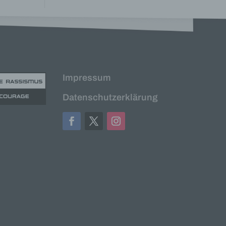
Impressum
Datenschutzerklärung
er, zu
en
en,
e
ng