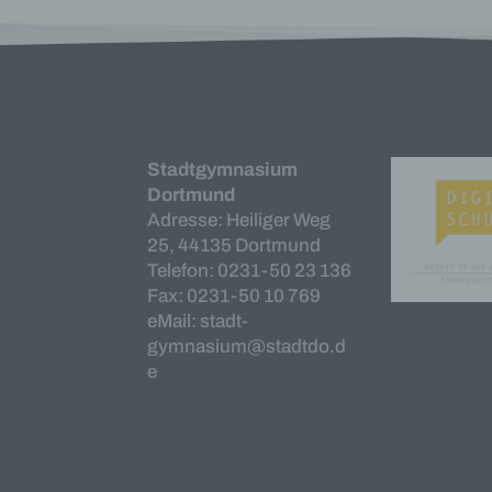
Wir v
folge
a) pe
Perso
ident
Stadtgymnasium
„betro
Dortmund
Perso
Adresse: Heiliger Weg
Zuord
25, 44135 Dortmund
Stand
Telefon: 0231-50 23 136
beson
Fax: 0231-50 10 769
genet
Identi
eMail: stadt-
gymnasium@stadtdo.d
b) be
e
Betrof
Perso
Veran
c) Ve