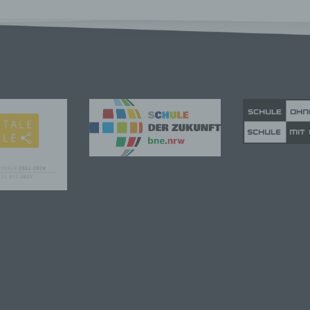
erwenden in dieser Datenschutzerklärung unter anderem die
nden Begriffe:
rsonenbezogene Daten
nenbezogene Daten sind alle Informationen, die sich auf eine
ifizierte oder identifizierbare natürliche Person (im Folgenden
ffene Person") beziehen. Als identifizierbar wird eine natürliche
n angesehen, die direkt oder indirekt, insbesondere mittels
nung zu einer Kennung wie einem Namen, zu einer Kennnumm
ortdaten, zu einer Online-Kennung oder zu einem oder mehrer
deren Merkmalen, die Ausdruck der physischen, physiologisch
ischen, psychischen, wirtschaftlichen, kulturellen oder sozialen
tät dieser natürlichen Person sind, identifiziert werden kann.
troffene Person
fene Person ist jede identifizierte oder identifizierbare natürlich
n, deren personenbezogene Daten von dem für die Verarbeitu
twortlichen verarbeitet werden.
rarbeitung