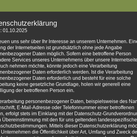
enschutzerklärung
: 01.10.2025
reuen uns sehr über Ihr Interesse an unserem Unternehmen. Ein
ng der Internetseiten ist grundsätzlich ohne jede Angabe
nenbezogener Daten möglich. Sofern eine betroffene Person
le
dere Services unseres Unternehmens über unsere Internetseite
n, der sich seit 2004 deutschlandweit für gerechte Bildungschance
uch nehmen möchte, könnte jedoch eine Verarbeitung
nenbezogener Daten erforderlich werden. Ist die Verarbeitung
einsetzt. Wir bieten Lernen auf Augenhöhe mit altersnahen Vorbilde
nenbezogener Daten erforderlich und besteht für eine solche
 nehmen und Hilfe geben“. Unsere Angebote fördern eigenständige
beitung keine gesetzliche Grundlage, holen wir generell eine
en Schüler:innen, ihre Kompetenzen zu stärken, ihre Leistungen z
lligung der betroffenen Person ein.
d ihre Begabungen zu entdecken. Auch der Zusammenhalt der
den gestärkt.
erarbeitung personenbezogener Daten, beispielsweise des Na
nschrift, E-Mail-Adresse oder Telefonnummer einer betroffenen
n, erfolgt stets im Einklang mit der Datenschutz-Grundverordnu
n Übereinstimmung mit den für uns geltenden landesspezifisch
e Lernförderung an, welche durch unsere Übungsleitungen betreut 
schutzbestimmungen. Mittels dieser Datenschutzerklärung mö
ugendlichen, Schulstoff nachzulernen, zu vertiefen und sich auf
 Unternehmen die Öffentlichkeit über Art, Umfang und Zweck de