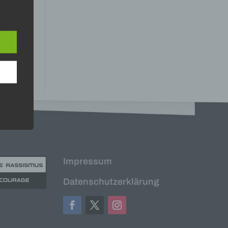
n
ann.
ise
 den
e
nsere
 Um
Impressum
Datenschutzerklärung