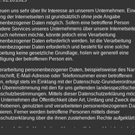
reuen uns sehr über Ihr Interesse an unserem Unternehmen. Ein
ng der Internetseiten ist grundsätzlich ohne jede Angabe
nenbezogener Daten möglich. Sofern eine betroffene Person
dere Services unseres Unternehmens über unsere Internetseite
uch nehmen möchte, könnte jedoch eine Verarbeitung
nenbezogener Daten erforderlich werden. Ist die Verarbeitung
nenbezogener Daten erforderlich und besteht für eine solche
beitung keine gesetzliche Grundlage, holen wir generell eine
lligung der betroffenen Person ein.
erarbeitung personenbezogener Daten, beispielsweise des Na
nschrift, E-Mail-Adresse oder Telefonnummer einer betroffenen
n, erfolgt stets im Einklang mit der Datenschutz-Grundverordnu
n Übereinstimmung mit den für uns geltenden landesspezifisch
schutzbestimmungen. Mittels dieser Datenschutzerklärung mö
 Unternehmen die Öffentlichkeit über Art, Umfang und Zweck de
rhobenen, genutzten und verarbeiteten personenbezogenen Da
im
Dietrich-Keuning-Haus (Leopoldstraße 50–58, 44147 Dortmund
mieren. Ferner werden betroffene Personen mittels dieser
schutzerklärung über die ihnen zustehenden Rechte aufgeklärt
chiedenen Bastelaktionen kreativ werden und bei Mitmachangebo
aben als für die Verarbeitung Verantwortlicher zahlreiche techn
erunterricht unter dem Motto „Sprechen wie die RömerInnen“ erle
rganisatorische Maßnahmen umgesetzt, um einen möglichst