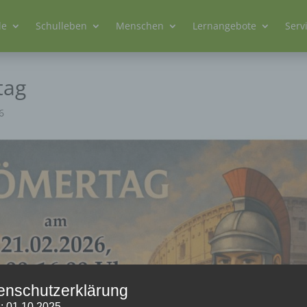
le
Schulleben
Menschen
Lernangebote
Serv
tag
6
enschutzerklärung
: 01.10.2025