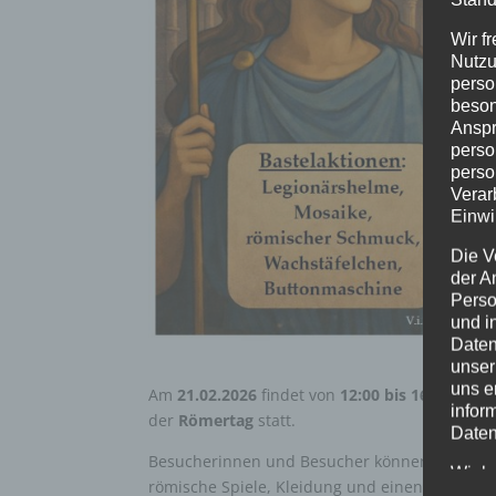
Wir f
Nutzu
perso
beson
Anspr
perso
perso
Verar
Einwi
Die V
der A
Perso
und i
Daten
unser
uns e
Am
21.02.2026
findet von
12:00 bis 16:00 Uhr
infor
der
Römertag
statt.
Daten
Besucherinnen und Besucher können bei vers
Wir h
römische Spiele, Kleidung und einen Schnupp
und o