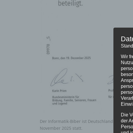
Dat
Stand
Wir f
Nutzu
perso
beson
Anspr
perso
perso
Verar
Einwi
Die V
der A
Der Informatik-Biber ist Deutschlands größte
Perso
November 2025 statt.
und i