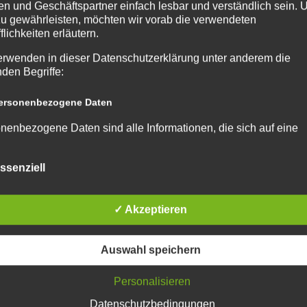
n und Geschäftspartner einfach lesbar und verständlich sein.
zu gewährleisten, möchten wir vorab die verwendeten
flichkeiten erläutern.
erwenden in dieser Datenschutzerklärung unter anderem die
nden Begriffe:
rsonenbezogene Daten
nenbezogene Daten sind alle Informationen, die sich auf eine
ifizierte oder identifizierbare natürliche Person (im Folgenden
ffene Person") beziehen. Als identifizierbar wird eine natürliche
ssenziell
n angesehen, die direkt oder indirekt, insbesondere mittels
nung zu einer Kennung wie einem Namen, zu einer Kennnumm
ortdaten, zu einer Online-Kennung oder zu einem oder mehrer
✓ Akzeptieren
deren Merkmalen, die Ausdruck der physischen, physiologisch
ischen, psychischen, wirtschaftlichen, kulturellen oder sozialen
tät dieser natürlichen Person sind, identifiziert werden kann.
Auswahl speichern
troffene Person
Personalisieren
fene Person ist jede identifizierte oder identifizierbare natürlich
n, deren personenbezogene Daten von dem für die Verarbeitu
Datenschutzbedingungen