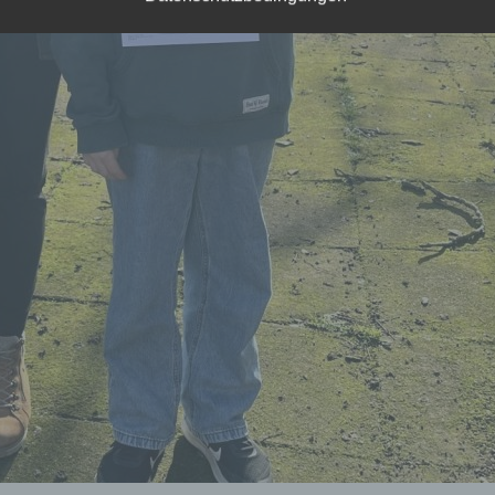
twortlichen verarbeitet werden.
rarbeitung
beitung ist jeder mit oder ohne Hilfe automatisierter Verfahren
führte Vorgang oder jede solche Vorgangsreihe im Zusammen
ersonenbezogenen Daten wie das Erheben, das Erfassen, die
isation, das Ordnen, die Speicherung, die Anpassung oder
derung, das Auslesen, das Abfragen, die Verwendung, die
legung durch Übermittlung, Verbreitung oder eine andere Form 
tstellung, den Abgleich oder die Verknüpfung, die Einschränkun
en oder die Vernichtung.
nschränkung der Verarbeitung
hränkung der Verarbeitung ist die Markierung gespeicherter
nenbezogener Daten mit dem Ziel, ihre künftige Verarbeitung
schränken.
ofiling
ling ist jede Art der automatisierten Verarbeitung personenbezo
, die darin besteht, dass diese personenbezogenen Daten ver
n, um bestimmte persönliche Aspekte, die sich auf eine natürli
n beziehen, zu bewerten, insbesondere, um Aspekte bezüglich