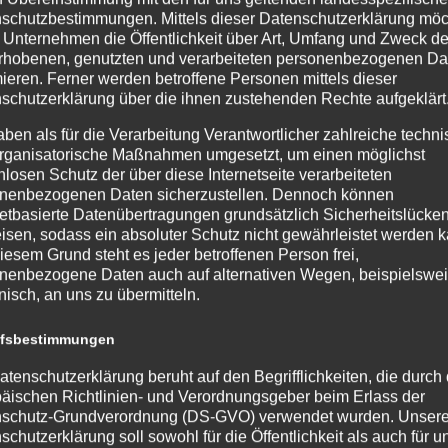
schutzbestimmungen. Mittels dieser Datenschutzerklärung mö
er der 6. Klassen des Stadtgymnasiums teil. Alle Teilnehmenden
 Unternehmen die Öffentlichkeit über Art, Umfang und Zweck de
de. Vergeben wurden Auszeichnungen in den Kategorien 1. und 2. P
rhobenen, genutzten und verarbeiteten personenbezogenen Da
mieren. Ferner werden betroffene Personen mittels dieser
schutzerklärung über die ihnen zustehenden Rechte aufgeklärt
2. Preis freuen. Ihnen wurde im Rahmen einer kleinen Siegerehrun
onders gratuliert:
aben als für die Verarbeitung Verantwortlicher zahlreiche techn
rganisatorische Maßnahmen umgesetzt, um einen möglichst
nlosen Schutz der über diese Internetseite verarbeiteten
nenbezogenen Daten sicherzustellen. Dennoch können
ou (6c)
netbasierte Datenübertragungen grundsätzlich Sicherheitslücke
isen, sodass ein absoluter Schutz nicht gewährleistet werden k
iesem Grund steht es jeder betroffenen Person frei,
zu sein!
nenbezogene Daten auch auf alternativen Wegen, beispielswe
onisch, an uns zu übermitteln.
ffsbestimmungen
atenschutzerklärung beruht auf den Begrifflichkeiten, die durch
äischen Richtlinien- und Verordnungsgeber beim Erlass der
schutz-Grundverordnung (DS-GVO) verwendet wurden. Unser
schutzerklärung soll sowohl für die Öffentlichkeit als auch für u