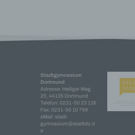
Arbei
Inter
diese
f) P
Pseud
einer
Hinzu
betro
Infor
organ
perso
Stadtgymnasium
natür
Dortmund
g) Ve
Adresse: Heiliger Weg
25, 44135 Dortmund
Veran
Telefon: 0231-50 23 136
natür
Fax: 0231-50 10 769
Stell
eMail: stadt-
der V
Zweck
gymnasium@stadtdo.d
Recht
e
bezie