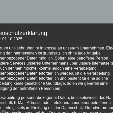
enschutzerklärung
: 01.10.2025
reuen uns sehr über Ihr Interesse an unserem Unternehmen. Ein
ng der Internetseiten ist grundsätzlich ohne jede Angabe
nenbezogener Daten möglich. Sofern eine betroffene Person
dere Services unseres Unternehmens über unsere Internetseite
uch nehmen möchte, könnte jedoch eine Verarbeitung
nenbezogener Daten erforderlich werden. Ist die Verarbeitung
nenbezogener Daten erforderlich und besteht für eine solche
beitung keine gesetzliche Grundlage, holen wir generell eine
lligung der betroffenen Person ein.
erarbeitung personenbezogener Daten, beispielsweise des Na
nschrift, E-Mail-Adresse oder Telefonnummer einer betroffenen
r Informatikwettbewerb für Schülerinnen und Schüler und fand im
n, erfolgt stets im Einklang mit der Datenschutz-Grundverordnu
n Übereinstimmung mit den für uns geltenden landesspezifisch