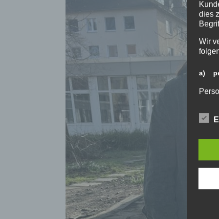
Kunde
dies 
Begrif
Wir v
folge
a) pe
Perso
ident
„betro
E
Perso
Zuord
Stand
beson
genet
Identi
b) be
Betrof
Perso