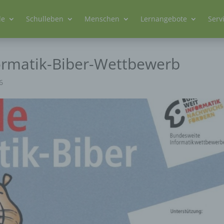
le
Schulleben
Menschen
Lernangebote
Serv
ormatik-Biber-Wettbewerb
6