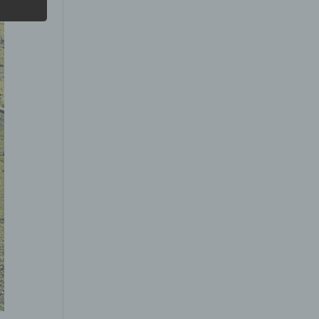
hang
der
g, das
gener
wendet
che