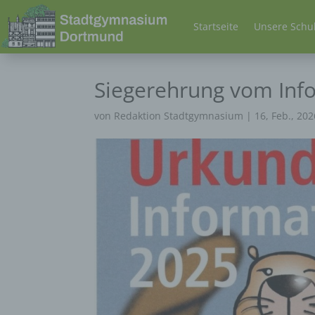
Startseite
Unsere Schu
Siegerehrung vom Inf
von
Redaktion Stadtgymnasium
|
16, Feb., 202