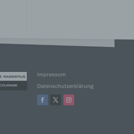
eben,
el
n
en
ichen
die
rbaren
Impressum
Datenschutzerklärung
ittel
ie
as
g