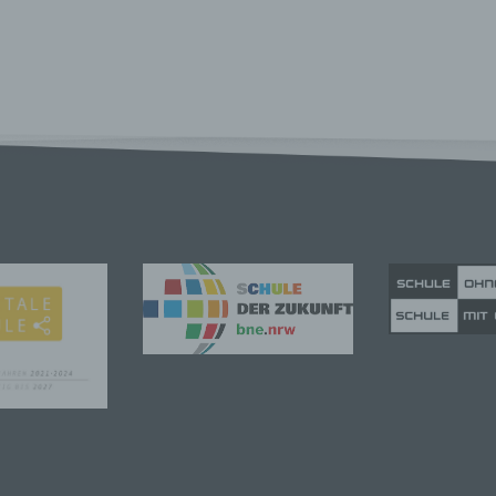
tsleistung, wirtschaftlicher Lage, Gesundheit, persönlicher Vorli
essen, Zuverlässigkeit, Verhalten, Aufenthaltsort oder Ortswechs
r natürlichen Person zu analysieren oder vorherzusagen.
seudonymisierung
onymisierung ist die Verarbeitung personenbezogener Daten i
 Weise, auf welche die personenbezogenen Daten ohne
ziehung zusätzlicher Informationen nicht mehr einer spezifisch
ffenen Person zugeordnet werden können, sofern diese zusätzl
mationen gesondert aufbewahrt werden und technischen und
isatorischen Maßnahmen unterliegen, die gewährleisten, dass 
nenbezogenen Daten nicht einer identifizierten oder identifizie
lichen Person zugewiesen werden.
rantwortlicher oder für die Verarbeitung Verantwortlicher
twortlicher oder für die Verarbeitung Verantwortlicher ist die
liche oder juristische Person, Behörde, Einrichtung oder andere
e, die allein oder gemeinsam mit anderen über die Zwecke und M
erarbeitung von personenbezogenen Daten entscheidet. Sind d
e und Mittel dieser Verarbeitung durch das Unionsrecht oder d
 der Mitgliedstaaten vorgegeben, so kann der Verantwortliche
hungsweise können die bestimmten Kriterien seiner Benennun