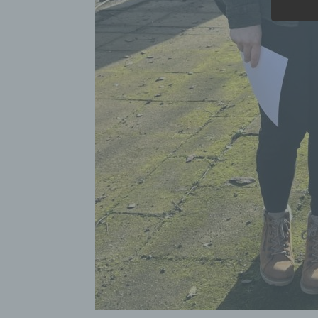
Veran
c) Ve
Verar
ausge
mit p
Organ
Verän
Offen
Berei
Lösch
d) Ei
Einsc
perso
einzu
e) Pr
Profi
Daten
werde
Perso