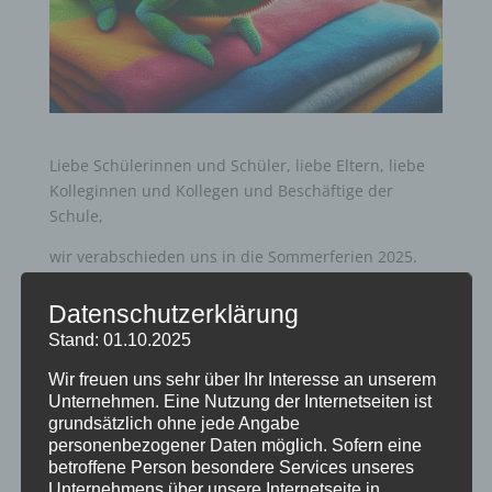
Liebe Schülerinnen und Schüler, liebe Eltern, liebe
Kolleginnen und Kollegen und Beschäftige der
Schule,
wir verabschieden uns in die Sommerferien 2025.
Wir wünschen Ihnen und Euch schöne und
erholsame Ferien. Der Unterricht beginnt wieder am
Datenschutzerklärung
Mittwoch, den 27.08.2025.
Stand: 01.10.2025
Wir freuen uns sehr über Ihr Interesse an unserem
Das Homepageteam des Stadtgymnasiums
Unternehmen. Eine Nutzung der Internetseiten ist
grundsätzlich ohne jede Angabe
personenbezogener Daten möglich. Sofern eine
betroffene Person besondere Services unseres
Unternehmens über unsere Internetseite in