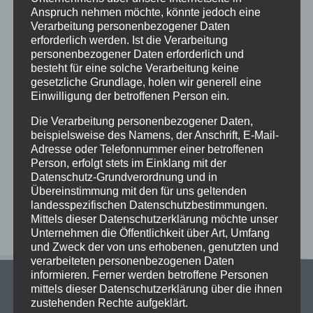
Anspruch nehmen möchte, könnte jedoch eine
Verarbeitung personenbezogener Daten
erforderlich werden. Ist die Verarbeitung
Neueste Beiträge
personenbezogener Daten erforderlich und
Schöne Sommerferien
besteht für eine solche Verarbeitung keine
gesetzliche Grundlage, holen wir generell eine
Sportfest 2026 im Goystadion
Einwilligung der betroffenen Person ein.
Gruß vom Förderverein
Die Verarbeitung personenbezogener Daten,
Innenhofparty des Kollegiums – Kunst trifft
beispielsweise des Namens, der Anschrift, E-Mail-
Gemeinschaft
Adresse oder Telefonnummer einer betroffenen
Person, erfolgt stets im Einklang mit der
Exkursionstag der Einführungsphase (EF/11)
Datenschutz-Grundverordnung und in
Übereinstimmung mit den für uns geltenden
Neueste Kommentare
landesspezifischen Datenschutzbestimmungen.
Mittels dieser Datenschutzerklärung möchte unser
Unternehmen die Öffentlichkeit über Art, Umfang
und Zweck der von uns erhobenen, genutzten und
verarbeiteten personenbezogenen Daten
informieren. Ferner werden betroffene Personen
mittels dieser Datenschutzerklärung über die ihnen
zustehenden Rechte aufgeklärt.