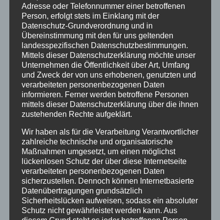
Wir wünschen allen einen guten Schulstart und
Adresse oder Telefonnummer einer betroffenen
einen klaren Kopf mit frischem Wasser.
Person, erfolgt stets im Einklang mit der
Datenschutz-Grundverordnung und in
Ihr Gesundheitsamt Dortmund
Übereinstimmung mit den für uns geltenden
Konzept „Iss ok in Dortmund”
landesspezifischen Datenschutzbestimmungen.
Mittels dieser Datenschutzerklärung möchte unser
Dr. Susanne Klammer
Unternehmen die Öffentlichkeit über Art, Umfang
Kontakt
sklammer[at]stadtdo.de
und Zweck der von uns erhobenen, genutzten und
verarbeiteten personenbezogenen Daten
informieren. Ferner werden betroffene Personen
mittels dieser Datenschutzerklärung über die ihnen
zustehenden Rechte aufgeklärt.
Wir haben als für die Verarbeitung Verantwortlicher
zahlreiche technische und organisatorische
Neueste Beiträge
Maßnahmen umgesetzt, um einen möglichst
Wir verabschieden Herrn Windt in den Ruhestand
lückenlosen Schutz der über diese Internetseite
verarbeiteten personenbezogenen Daten
Kunst und Kultur bei den alten Griechen
sicherzustellen. Dennoch können Internetbasierte
Vorstellungen des Literaturkurses „Darstellendes
Datenübertragungen grundsätzlich
Sicherheitslücken aufweisen, sodass ein absoluter
Spiel“ in der Aula am Ostwall
Schutz nicht gewährleistet werden kann. Aus
Begrüßungsnachmittag am StG: Ein Nachmittag
diesem Grund steht es jeder betroffenen Person