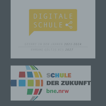
Personenbezogene Daten sind alle Informationen,
die sich auf eine identifizierte oder identifizierbare
natürliche Person (im Folgenden „betroffene
Person") beziehen. Als identifizierbar wird eine
natürliche Person angesehen, die direkt oder
indirekt, insbesondere mittels Zuordnung zu einer
Kennung wie einem Namen, zu einer
Kennnummer, zu Standortdaten, zu einer Online-
Kennung oder zu einem oder mehreren
besonderen Merkmalen, die Ausdruck der
physischen, physiologischen, genetischen,
psychischen, wirtschaftlichen, kulturellen oder
sozialen Identität dieser natürlichen Person sind,
identifiziert werden kann.
b) betroffene Person
Betroffene Person ist jede identifizierte oder
identifizierbare natürliche Person, deren
personenbezogene Daten von dem für die
Verarbeitung Verantwortlichen verarbeitet werden.
c) Verarbeitung