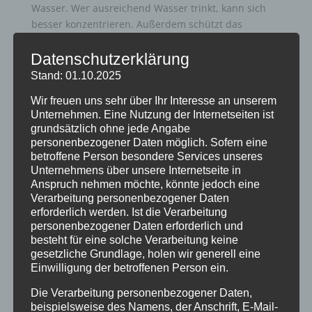
Wasser. Wer ausreichend Wasser trinkt, kann sich
besser konzentrieren. Außerdem schützt das
Wassertrinken vor Übergewicht und Fehlernährung.
Das ist das Ergebnis vieler Studien. Eine davon
Datenschutzerklärung
wurde sogar in Dortmund durchgeführt (Trinkfit-
Stand: 01.10.2025
Studie,
www.flissu-fke.de
).
Wir freuen uns sehr über Ihr Interesse an unserem
Unternehmen. Eine Nutzung der Internetseiten ist
Die Qualität des Dortmunder Wassers ist
grundsätzlich ohne jede Angabe
hervorragend und bestens untersucht. An jeder
personenbezogener Daten möglich. Sofern eine
Schule Dortmunds finden regelmäßige Kontrollen
betroffene Person besondere Services unseres
des Leitungswassers durch das Gesundheitsamt
Unternehmens über unsere Internetseite in
statt.
Anspruch nehmen möchte, könnte jedoch eine
Verarbeitung personenbezogener Daten
erforderlich werden. Ist die Verarbeitung
Durch Spendengelder konnten auch in diesem Jahr
personenbezogener Daten erforderlich und
Trinkflaschen für die neuen Fünftklässler*innen
besteht für eine solche Verarbeitung keine
angeschafft werden. Sie sollten mit einem
gesetzliche Grundlage, holen wir generell eine
wasserfesten Stift mit dem Namen beschriftet und
Einwilligung der betroffenen Person ein.
nur für Wasser verwendet werden.
Die Verarbeitung personenbezogener Daten,
beispielsweise des Namens, der Anschrift, E-Mail-