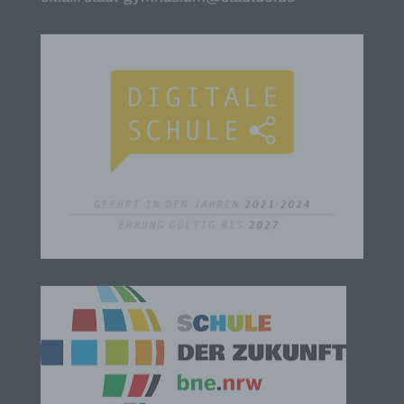
b) betroffene Person
Betroffene Person ist jede identifizierte oder
identifizierbare natürliche Person, deren
personenbezogene Daten von dem für die
Verarbeitung Verantwortlichen verarbeitet werden.
c) Verarbeitung
Verarbeitung ist jeder mit oder ohne Hilfe
automatisierter Verfahren ausgeführte Vorgang
oder jede solche Vorgangsreihe im
Zusammenhang mit personenbezogenen Daten
wie das Erheben, das Erfassen, die Organisation,
das Ordnen, die Speicherung, die Anpassung oder
Veränderung, das Auslesen, das Abfragen, die
Verwendung, die Offenlegung durch Übermittlung,
Verbreitung oder eine andere Form der
Bereitstellung, den Abgleich oder die Verknüpfung,
die Einschränkung, das Löschen oder die
Vernichtung.
d) Einschränkung der Verarbeitung