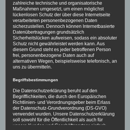
zahlreiche technische und organisatorische
Maßnahmen umgesetzt, um einen möglichst
lückenlosen Schutz der über diese Internetseite
verarbeiteten personenbezogenen Daten
sicherzustellen. Dennoch können Internetbasierte
Datenübertragungen grundsätzlich
Sicherheitslücken aufweisen, sodass ein absoluter
Text: Lea Büse
Schutz nicht gewährleistet werden kann. Aus
diesem Grund steht es jeder betroffenen Person
Fotos: Hannah Lange
frei, personenbezogene Daten auch auf
alternativen Wegen, beispielsweise telefonisch, an
uns zu übermitteln.
Begriffsbestimmungen
Die Datenschutzerklärung beruht auf den
Neueste Beiträge
Begrifflichkeiten, die durch den Europäischen
Richtlinien- und Verordnungsgeber beim Erlass
Wir verabschieden Herrn Windt in den Ruhestand
der Datenschutz-Grundverordnung (DS-GVO)
verwendet wurden. Unsere Datenschutzerklärung
Kunst und Kultur bei den alten Griechen
soll sowohl für die Öffentlichkeit als auch für
Vorstellungen des Literaturkurses „Darstellendes
unsere Kunden und Geschäftspartner einfach