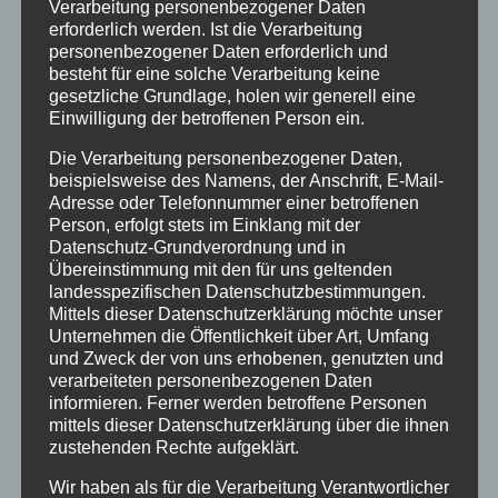
einfach schon gehen. Auf unseren Tischen lagen
Verarbeitung personenbezogener Daten
erforderlich werden. Ist die Verarbeitung
Kuchen und Getränke für uns.
personenbezogener Daten erforderlich und
Die meisten Aufgaben waren gut zu verstehen
besteht für eine solche Verarbeitung keine
und es war gut machbar und ich habe es auch in
gesetzliche Grundlage, holen wir generell eine
der Zeit geschafft.
Einwilligung der betroffenen Person ein.
Wer eine bestimmte Punktzahl erreicht hatte,
wurde in die Universität Dortmund eingeladen.
Die Verarbeitung personenbezogener Daten,
beispielsweise des Namens, der Anschrift, E-Mail-
Dort wurden aus jedem Jahrgang Schüler*innen
Adresse oder Telefonnummer einer betroffenen
geehrt, die die Plätze 1-4 erreicht haben.
Person, erfolgt stets im Einklang mit der
Die allerbesten Schüler*innen qualifizierten sich
Datenschutz-Grundverordnung und in
noch für die [Landesrunde], die in Münster
Übereinstimmung mit den für uns geltenden
stattfindet.”
landesspezifischen Datenschutzbestimmungen.
Mittels dieser Datenschutzerklärung möchte unser
Unternehmen die Öffentlichkeit über Art, Umfang
und Zweck der von uns erhobenen, genutzten und
verarbeiteten personenbezogenen Daten
informieren. Ferner werden betroffene Personen
mittels dieser Datenschutzerklärung über die ihnen
zustehenden Rechte aufgeklärt.
Wir haben als für die Verarbeitung Verantwortlicher