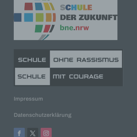
Verarbeitung Verantwortlichen verarbeitet werden.
c) Verarbeitung
Verarbeitung ist jeder mit oder ohne Hilfe
automatisierter Verfahren ausgeführte Vorgang
oder jede solche Vorgangsreihe im
Zusammenhang mit personenbezogenen Daten
wie das Erheben, das Erfassen, die Organisation,
das Ordnen, die Speicherung, die Anpassung oder
Veränderung, das Auslesen, das Abfragen, die
Verwendung, die Offenlegung durch Übermittlung,
Verbreitung oder eine andere Form der
Bereitstellung, den Abgleich oder die Verknüpfung,
die Einschränkung, das Löschen oder die
Vernichtung.
d) Einschränkung der Verarbeitung
Impressum
Einschränkung der Verarbeitung ist die Markierung
Datenschutzerklärung
gespeicherter personenbezogener Daten mit dem
Ziel, ihre künftige Verarbeitung einzuschränken.
e) Profiling