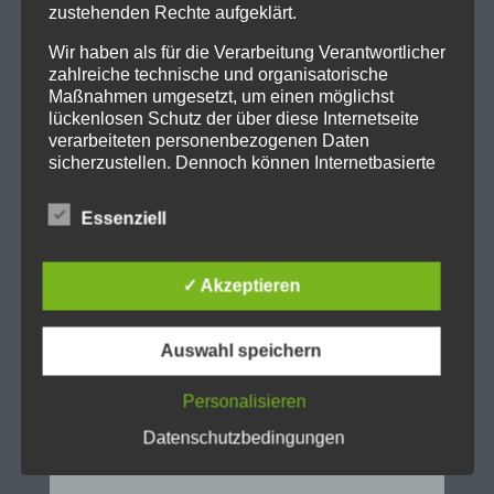
zustehenden Rechte aufgeklärt.
Wir haben als für die Verarbeitung Verantwortlicher
zahlreiche technische und organisatorische
Maßnahmen umgesetzt, um einen möglichst
lückenlosen Schutz der über diese Internetseite
verarbeiteten personenbezogenen Daten
Stadtgymnasium Dortmund
sicherzustellen. Dennoch können Internetbasierte
Adresse: Heiliger Weg 25, 44135 Dortmund
Datenübertragungen grundsätzlich
Telefon: 0231-50 23 136
Sicherheitslücken aufweisen, sodass ein absoluter
Essenziell
Fax: 0231-50 10 769
Schutz nicht gewährleistet werden kann. Aus
eMail: stadt-gymnasium@stadtdo.de
diesem Grund steht es jeder betroffenen Person
frei, personenbezogene Daten auch auf
✓ Akzeptieren
alternativen Wegen, beispielsweise telefonisch, an
uns zu übermitteln.
Auswahl speichern
Begriffsbestimmungen
Personalisieren
Die Datenschutzerklärung beruht auf den
Begrifflichkeiten, die durch den Europäischen
Datenschutzbedingungen
Richtlinien- und Verordnungsgeber beim Erlass
der Datenschutz-Grundverordnung (DS-GVO)