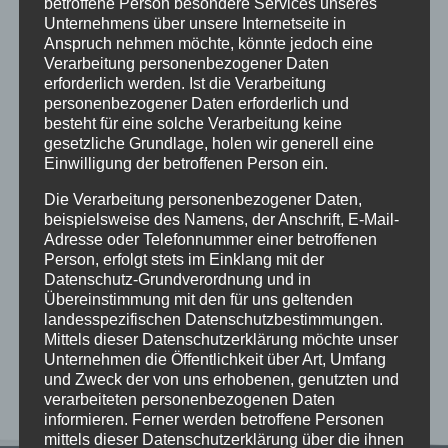
betroffene Person besondere Services unseres
Unternehmens über unsere Internetseite in
Anspruch nehmen möchte, könnte jedoch eine
Verarbeitung personenbezogener Daten
erforderlich werden. Ist die Verarbeitung
personenbezogener Daten erforderlich und
Neueste Beiträge
besteht für eine solche Verarbeitung keine
Wir verabschieden Herrn Windt in den Ruhestand
gesetzliche Grundlage, holen wir generell eine
Einwilligung der betroffenen Person ein.
Kunst und Kultur bei den alten Griechen
Die Verarbeitung personenbezogener Daten,
Vorstellungen des Literaturkurses „Darstellendes
beispielsweise des Namens, der Anschrift, E-Mail-
Spiel“ in der Aula am Ostwall
Adresse oder Telefonnummer einer betroffenen
Begrüßungsnachmittag am StG: Ein Nachmittag
Person, erfolgt stets im Einklang mit der
voller Vorfreude, Gemeinschaft und kühler Brisen
Datenschutz-Grundverordnung und in
Übereinstimmung mit den für uns geltenden
Stundenraster bei der aktuellen Wetterlage
landesspezifischen Datenschutzbestimmungen.
Mittels dieser Datenschutzerklärung möchte unser
Neueste Kommentare
Unternehmen die Öffentlichkeit über Art, Umfang
und Zweck der von uns erhobenen, genutzten und
verarbeiteten personenbezogenen Daten
informieren. Ferner werden betroffene Personen
mittels dieser Datenschutzerklärung über die ihnen