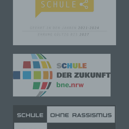
Verbreitung oder eine andere Form der
Bereitstellung, den Abgleich oder die Verknüpfung,
die Einschränkung, das Löschen oder die
Vernichtung.
d) Einschränkung der Verarbeitung
Einschränkung der Verarbeitung ist die Markierung
gespeicherter personenbezogener Daten mit dem
Ziel, ihre künftige Verarbeitung einzuschränken.
e) Profiling
Profiling ist jede Art der automatisierten
Verarbeitung personenbezogener Daten, die darin
besteht, dass diese personenbezogenen Daten
verwendet werden, um bestimmte persönliche
Aspekte, die sich auf eine natürliche Person
beziehen, zu bewerten, insbesondere, um Aspekte
bezüglich Arbeitsleistung, wirtschaftlicher Lage,
Gesundheit, persönlicher Vorlieben, Interessen,
Zuverlässigkeit, Verhalten, Aufenthaltsort oder
Ortswechsel dieser natürlichen Person zu
analysieren oder vorherzusagen.