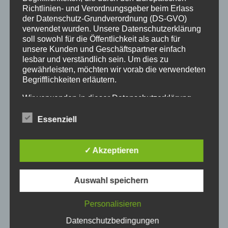
Richtlinien- und Verordnungsgeber beim Erlass
der Datenschutz-Grundverordnung (DS-GVO)
verwendet wurden. Unsere Datenschutzerklärung
soll sowohl für die Öffentlichkeit als auch für
unsere Kunden und Geschäftspartner einfach
lesbar und verständlich sein. Um dies zu
gewährleisten, möchten wir vorab die verwendeten
Begrifflichkeiten erläutern.
Wir verwenden in dieser Datenschutzerklärung
unter anderem die folgenden Begriffe:
Neueste Beiträge
Essenziell
a) personenbezogene Daten
Schöne Sommerferien
Sportfest 2026 im Goystadion
Personenbezogene Daten sind alle Informationen,
✓ Akzeptieren
die sich auf eine identifizierte oder identifizierbare
Gruß vom Förderverein
natürliche Person (im Folgenden „betroffene
Innenhofparty des Kollegiums – Kunst trifft
Person") beziehen. Als identifizierbar wird eine
Auswahl speichern
Gemeinschaft
natürliche Person angesehen, die direkt oder
indirekt, insbesondere mittels Zuordnung zu einer
Personalisieren
Exkursionstag der Einführungsphase (EF/11)
Kennung wie einem Namen, zu einer
Datenschutzbedingungen
Kennnummer, zu Standortdaten, zu einer Online-