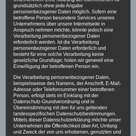
grundsätzlich ohne jede Angabe
Nicht jede Arbeitsgemeinschaft wird für jede
personenbezogener Daten möglich. Sofern eine
Jahrgangsstufe angeboten, da die Inhalte zum Teil
betroffene Person besondere Services unseres
nur für bestimmte Jahrgänge geeignet sind oder weil
Unternehmens über unsere Internetseite in
nicht genug Plätze für alle Jahrgänge vorhanden
Anspruch nehmen möchte, könnte jedoch eine
sind.
Verarbeitung personenbezogener Daten
erforderlich werden. Ist die Verarbeitung
Die Anmeldung zu den Arbeitsgemeinschaften
personenbezogener Daten erforderlich und
erfolgt per eMail an ag@stadtgymnasium.com.
besteht für eine solche Verarbeitung keine
gesetzliche Grundlage, holen wir generell eine
In der eMail müssen der vollständige Name, die
Einwilligung der betroffenen Person ein.
Klasse bzw. Jahrgangsstufe und natürlich die
Die Verarbeitung personenbezogener Daten,
gewählte Arbeitsgemeinschaft stehen. Natürlich
beispielsweise des Namens, der Anschrift, E-Mail-
kann man auch an mehreren Arbeitsgemeinschaften
Adresse oder Telefonnummer einer betroffenen
teilnehmen.
Person, erfolgt stets im Einklang mit der
Datenschutz-Grundverordnung und in
Dann reicht eine Anmeldung mit allen Wünschen
Übereinstimmung mit den für uns geltenden
aus.
landesspezifischen Datenschutzbestimmungen.
Mittels dieser Datenschutzerklärung möchte unser
Mit freundlichen Grüßen
Unternehmen die Öffentlichkeit über Art, Umfang
und Zweck der von uns erhobenen, genutzten und
Christoph Weppelmann (Koordination des AG-