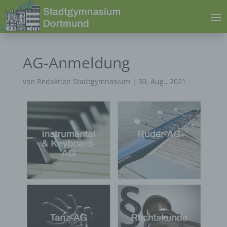
AG-Anmeldung
von
Redaktion Stadtgymnasium
|
30, Aug., 2021