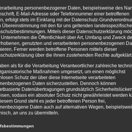
erarbeitung personenbezogener Daten, beispielsweise des Na
nschrift, E-Mail-Adresse oder Telefonnummer einer betroffenen
n, erfolgt stets im Einklang mit der Datenschutz-Grundverordnu
n Übereinstimmung mit den für uns geltenden landesspezifisch
Emotionswerkstatt
schutzbestimmungen. Mittels dieser Datenschutzerklärung mö
 Unternehmen die Öffentlichkeit über Art, Umfang und Zweck de
rhobenen, genutzten und verarbeiteten personenbezogenen Da
mieren. Ferner werden betroffene Personen mittels dieser
schutzerklärung über die ihnen zustehenden Rechte aufgeklärt
aben als für die Verarbeitung Verantwortlicher zahlreiche techn
rganisatorische Maßnahmen umgesetzt, um einen möglichst
nlosen Schutz der über diese Internetseite verarbeiteten
nenbezogenen Daten sicherzustellen. Dennoch können
netbasierte Datenübertragungen grundsätzlich Sicherheitslücke
isen, sodass ein absoluter Schutz nicht gewährleistet werden k
iesem Grund steht es jeder betroffenen Person frei,
Cambridge
nenbezogene Daten auch auf alternativen Wegen, beispielswe
Certificate
onisch, an uns zu übermitteln.
ffsbestimmungen