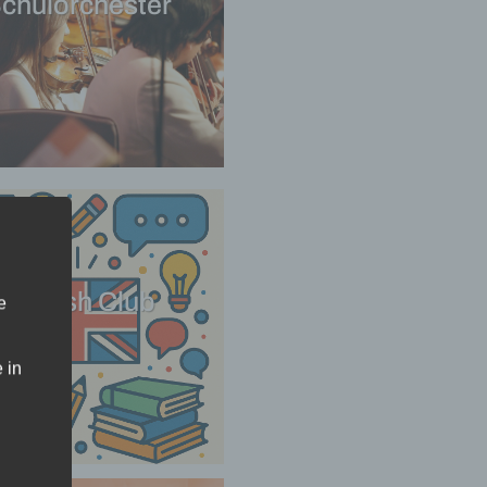
chulorchester
English Club
e
 in