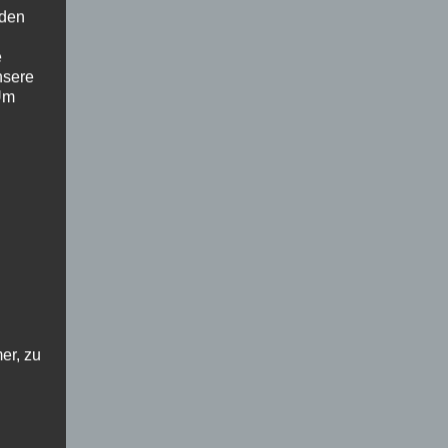
 den
e
nsere
 Um
er, zu
en
en,