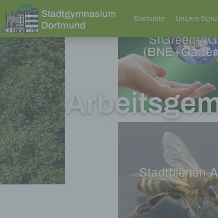
Startseite
Unsere Schu
StGreen-AG
(BNE+Garten
Arbeitsgem
Stadtbienen-