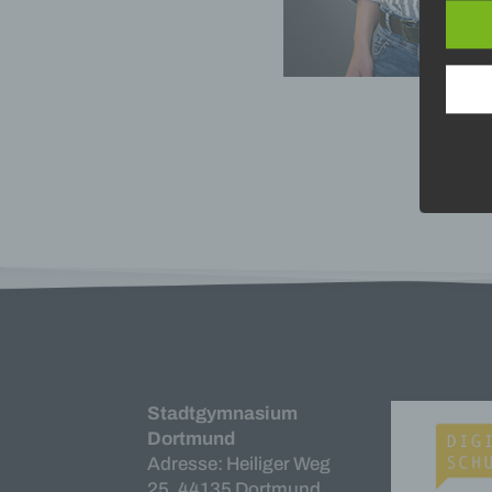
b) be
Betrof
Perso
Veran
c) Ve
Verar
ausge
mit p
Organ
Verän
Offen
Berei
Lösch
d) Ei
Einsc
Stadtgymnasium
perso
Dortmund
einzu
Adresse: Heiliger Weg
e) Pr
25, 44135 Dortmund