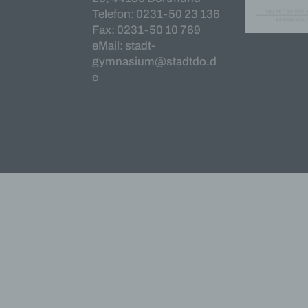
Telefon: 0231-50 23 136
Profi
Daten
Fax: 0231-50 10 769
werde
eMail: stadt-
Perso
gymnasium@stadtdo.d
Arbei
e
Inter
diese
f) P
Pseud
einer
Hinzu
betro
Infor
organ
perso
natür
g) Ve
Veran
natür