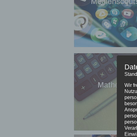
Medienscout
Dat
Stand
Mathe-AG
Wir f
Nutzu
perso
beson
Anspr
perso
perso
Verar
Einwi