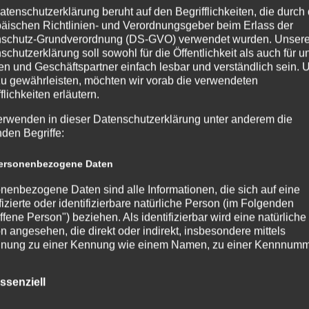
atenschutzerklärung beruht auf den Begrifflichkeiten, die durch
äischen Richtlinien- und Verordnungsgeber beim Erlass der
schutz-Grundverordnung (DS-GVO) verwendet wurden. Unser
schutzerklärung soll sowohl für die Öffentlichkeit als auch für u
n und Geschäftspartner einfach lesbar und verständlich sein.
zu gewährleisten, möchten wir vorab die verwendeten
Frau Hafner
flichkeiten erläutern.
Koordination AG-Bereich
erwenden in dieser Datenschutzerklärung unter anderem die
E-Mail:
haf[at]stadtgymnasium.com
nden Begriffe:
rsonenbezogene Daten
nenbezogene Daten sind alle Informationen, die sich auf eine
ifizierte oder identifizierbare natürliche Person (im Folgenden
ffene Person") beziehen. Als identifizierbar wird eine natürliche
n angesehen, die direkt oder indirekt, insbesondere mittels
nung zu einer Kennung wie einem Namen, zu einer Kennnumm
ortdaten, zu einer Online-Kennung oder zu einem oder mehrer
deren Merkmalen, die Ausdruck der physischen, physiologisch
ssenziell
ischen, psychischen, wirtschaftlichen, kulturellen oder sozialen
tät dieser natürlichen Person sind, identifiziert werden kann.