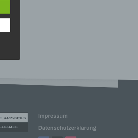
e
ng
hang
der
g, das
Impressum
Datenschutzerklärung