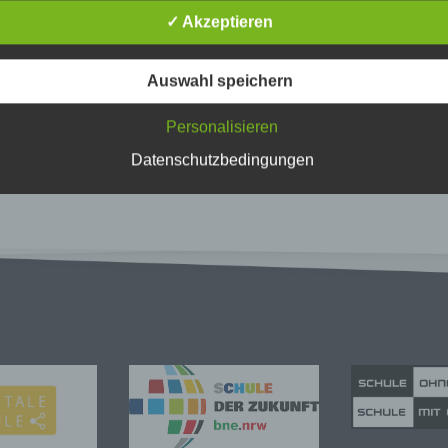
troffene Person
✓ Akzeptieren
fene Person ist jede identifizierte oder identifizierbare natürlich
n, deren personenbezogene Daten von dem für die Verarbeitu
Auswahl speichern
twortlichen verarbeitet werden.
rarbeitung
Personalisieren
beitung ist jeder mit oder ohne Hilfe automatisierter Verfahren
Datenschutzbedingungen
führte Vorgang oder jede solche Vorgangsreihe im Zusammen
ersonenbezogenen Daten wie das Erheben, das Erfassen, die
isation, das Ordnen, die Speicherung, die Anpassung oder
derung, das Auslesen, das Abfragen, die Verwendung, die
legung durch Übermittlung, Verbreitung oder eine andere Form 
tstellung, den Abgleich oder die Verknüpfung, die Einschränkun
en oder die Vernichtung.
nschränkung der Verarbeitung
hränkung der Verarbeitung ist die Markierung gespeicherter
nenbezogener Daten mit dem Ziel, ihre künftige Verarbeitung
schränken.
ofiling