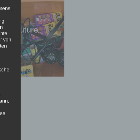
mens,
ng
en
fit4future
chte
r von
ten
.
ische
n
ann.
ise