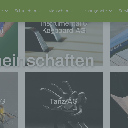
le
Schulleben
Menschen
Lernangebote
Serv
Instrumental &
)
Keyboard-AG
einschaften
AG
Tanz-AG