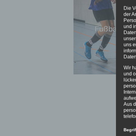
Die V
der A
Perso
und i
Fußball-AG
Daten
unser
uns e
infor
Daten
Wir h
und o
lücke
perso
Inter
aufwe
Aus d
perso
telef
Begri