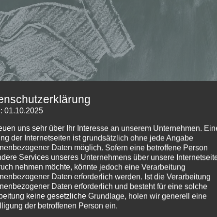
enschutzerklärung
: 01.10.2025
reuen uns sehr über Ihr Interesse an unserem Unternehmen. Ein
ng der Internetseiten ist grundsätzlich ohne jede Angabe
nenbezogener Daten möglich. Sofern eine betroffene Person
dere Services unseres Unternehmens über unsere Internetseite
uch nehmen möchte, könnte jedoch eine Verarbeitung
gen haben wir nun gemeinsam verbracht und erlebt. Die Zeiten
nenbezogener Daten erforderlich werden. Ist die Verarbeitung
Kinder und auch Sie als Familien. Manchmal war es anstrengend u
nenbezogener Daten erforderlich und besteht für eine solche
ressant.
beitung keine gesetzliche Grundlage, holen wir generell eine
lligung der betroffenen Person ein.
ellt worden, von einem Tag auf den anderen in Distanz am Unterri