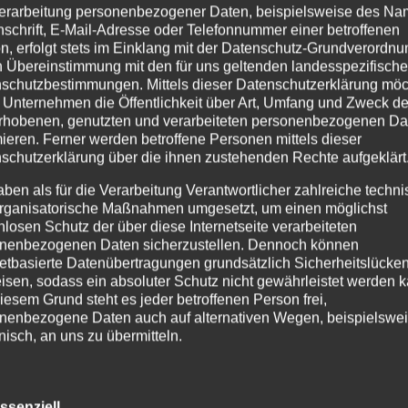
s Unterfangen, denn schließlich hatten sie keine Übung darin. Mi
erarbeitung personenbezogener Daten, beispielsweise des Na
nschrift, E-Mail-Adresse oder Telefonnummer einer betroffenen
aben sich einige Schwierigkeiten aufgelöst, andere sind aber au
n, erfolgt stets im Einklang mit der Datenschutz-Grundverordnu
werden. Wir sind stolz auf jedes Einzelne Ihrer Kinder, denn eine
n Übereinstimmung mit den für uns geltenden landesspezifisch
trotzdem Leistungsüberprüfungen zu bestehen und vorzubereiten, d
schutzbestimmungen. Mittels dieser Datenschutzerklärung mö
en oder die fehlenden sozialen Kontakte auszuhalten, ist selbst für
 Unternehmen die Öffentlichkeit über Art, Umfang und Zweck de
 nur, dass sie plötzlich am Computer oder iPad alle Hausaufgaben
rhobenen, genutzten und verarbeiteten personenbezogenen Da
dern auch die Distanz zu ihren Mitschüler:innen zeigte sich als e
mieren. Ferner werden betroffene Personen mittels dieser
schutzerklärung über die ihnen zustehenden Rechte aufgeklärt
darauf können Sie und auch wir sehr stolz sein, haben diese
 dank Ihrer Unterstützung, liebe Eltern und Erziehungsberechtigte.
aben als für die Verarbeitung Verantwortlicher zahlreiche techn
rganisatorische Maßnahmen umgesetzt, um einen möglichst
e Zusammenarbeit und immerwährende Unterstützung unserer Arbe
nlosen Schutz der über diese Internetseite verarbeiteten
rige Zeit zu bewerkstelligen. Trotz allem haben wir es geschafft, e
nenbezogenen Daten sicherzustellen. Dennoch können
 überzeugt davon, dass diese Gemeinschaft auch zur weiteren
netbasierte Datenübertragungen grundsätzlich Sicherheitslücke
hr positiv beitragen wird.
isen, sodass ein absoluter Schutz nicht gewährleistet werden k
iesem Grund steht es jeder betroffenen Person frei,
 gute Erholung, viele sonnige Tage, schöne Erlebnisse und für da
nenbezogene Daten auch auf alternativen Wegen, beispielswe
onisch, an uns zu übermitteln.
öchten wir Ihnen trotz allem noch mitgeben und vielleicht hat der
ffsbestimmungen
ssenziell