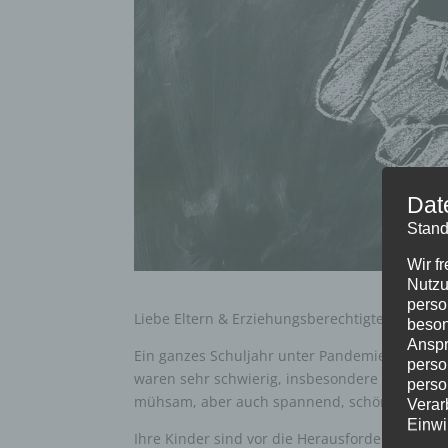
Dat
Stand
Wir f
Nutzu
perso
Liebe Eltern & Erziehungsberechtigte!
beson
Anspr
Ein ganzes Schuljahr unter Pandemiebedingun
perso
waren sehr schwierig, insbesondere für Ihre 
perso
mühsam, aber auch spannend, schön und inte
Verar
Einwi
Ihre Kinder sind vor die Herausforderung gest