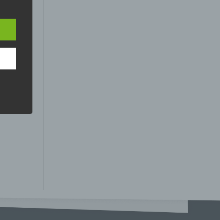
 den
e
nsere
 Um
er, zu
en
en,