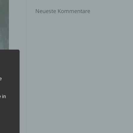
Neueste Kommentare
e
 in
nd
cht