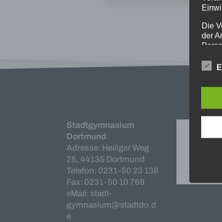
Einwi
Die V
der A
Perso
und i
Daten
E
unser
uns e
infor
Daten
Wir h
Stadtgymnasium
und o
Dortmund
lücke
Adresse: Heiliger Weg
perso
25, 44135 Dortmund
Inter
Telefon: 0231-50 23 136
aufwe
Fax: 0231-50 10 769
Aus d
perso
eMail: stadt-
telef
gymnasium@stadtdo.d
e