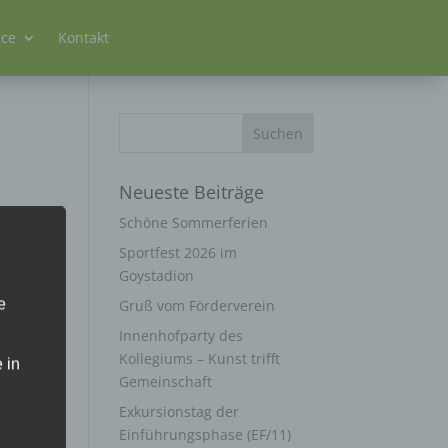
ice
Kontakt
Neueste Beiträge
Schöne Sommerferien
Sportfest 2026 im
Goystadion
e
Gruß vom Förderverein
Innenhofparty des
Kollegiums – Kunst trifft
 in
Gemeinschaft
Exkursionstag der
Einführungsphase (EF/11)