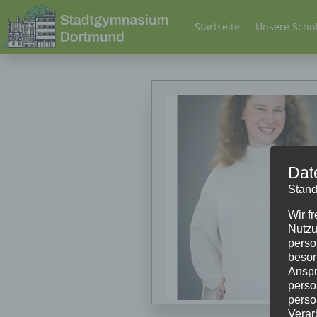
Startseite
Unsere Schu
Dat
Stand
Wir f
Nutzu
perso
beson
Anspr
perso
perso
Verar