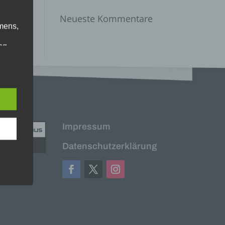
Neueste Kommentare
mens,
ng
en
chte
r von
ten
.
ische
Impressum
Datenschutzerklärung
n
ann.
ise