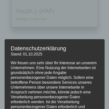
Haupt, J. (HAP)
Biologie, Erdkunde
Datenschutzerklärung
Stand: 01.10.2025
Neueste Beiträge
Wir freuen uns sehr über Ihr Interesse an unserem
Unternehmen. Eine Nutzung der Internetseiten ist
Schöne Sommerferien
grundsätzlich ohne jede Angabe
personenbezogener Daten möglich. Sofern eine
Sportfest 2026 im Goystadion
betroffene Person besondere Services unseres
Gruß vom Förderverein
Unternehmens über unsere Internetseite in
Anspruch nehmen möchte, könnte jedoch eine
Innenhofparty des Kollegiums – Kunst trifft
Verarbeitung personenbezogener Daten
Gemeinschaft
erforderlich werden. Ist die Verarbeitung
Exkursionstag der Einführungsphase (EF/11)
personenbezogener Daten erforderlich und