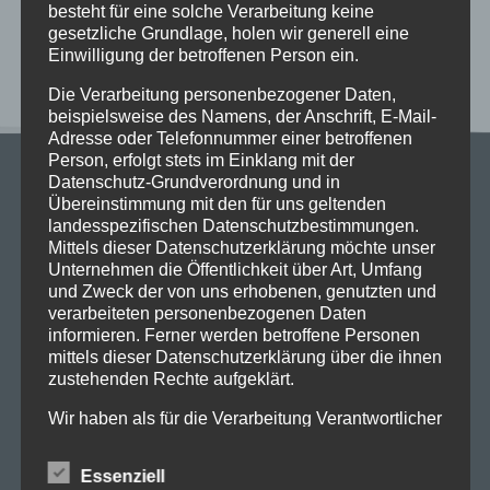
besteht für eine solche Verarbeitung keine
gesetzliche Grundlage, holen wir generell eine
Neueste Kommentare
Einwilligung der betroffenen Person ein.
Die Verarbeitung personenbezogener Daten,
beispielsweise des Namens, der Anschrift, E-Mail-
Adresse oder Telefonnummer einer betroffenen
Person, erfolgt stets im Einklang mit der
Datenschutz-Grundverordnung und in
Übereinstimmung mit den für uns geltenden
landesspezifischen Datenschutzbestimmungen.
Mittels dieser Datenschutzerklärung möchte unser
Unternehmen die Öffentlichkeit über Art, Umfang
Stadtgymnasium Dortmund
und Zweck der von uns erhobenen, genutzten und
Adresse: Heiliger Weg 25, 44135 Dortmund
verarbeiteten personenbezogenen Daten
Telefon: 0231-50 23 136
informieren. Ferner werden betroffene Personen
Fax: 0231-50 10 769
mittels dieser Datenschutzerklärung über die ihnen
zustehenden Rechte aufgeklärt.
eMail: stadt-gymnasium@stadtdo.de
Wir haben als für die Verarbeitung Verantwortlicher
zahlreiche technische und organisatorische
Maßnahmen umgesetzt, um einen möglichst
Essenziell
lückenlosen Schutz der über diese Internetseite