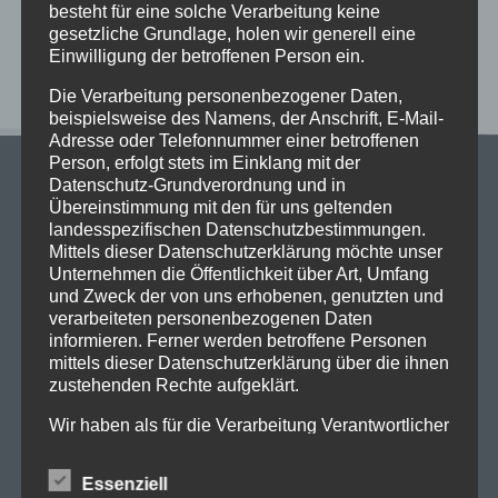
besteht für eine solche Verarbeitung keine
gesetzliche Grundlage, holen wir generell eine
Neueste Kommentare
Einwilligung der betroffenen Person ein.
Die Verarbeitung personenbezogener Daten,
beispielsweise des Namens, der Anschrift, E-Mail-
Adresse oder Telefonnummer einer betroffenen
Person, erfolgt stets im Einklang mit der
Datenschutz-Grundverordnung und in
Übereinstimmung mit den für uns geltenden
landesspezifischen Datenschutzbestimmungen.
Mittels dieser Datenschutzerklärung möchte unser
Unternehmen die Öffentlichkeit über Art, Umfang
Stadtgymnasium Dortmund
und Zweck der von uns erhobenen, genutzten und
Adresse: Heiliger Weg 25, 44135 Dortmund
verarbeiteten personenbezogenen Daten
Telefon: 0231-50 23 136
informieren. Ferner werden betroffene Personen
Fax: 0231-50 10 769
mittels dieser Datenschutzerklärung über die ihnen
zustehenden Rechte aufgeklärt.
eMail: stadt-gymnasium@stadtdo.de
Wir haben als für die Verarbeitung Verantwortlicher
zahlreiche technische und organisatorische
Maßnahmen umgesetzt, um einen möglichst
Essenziell
lückenlosen Schutz der über diese Internetseite