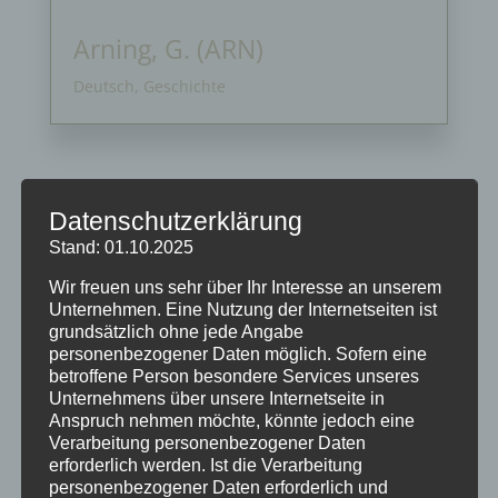
Arning, G. (ARN)
Deutsch, Geschichte
Datenschutzerklärung
Stand: 01.10.2025
Neueste Beiträge
Wir freuen uns sehr über Ihr Interesse an unserem
Unternehmen. Eine Nutzung der Internetseiten ist
Schöne Sommerferien
grundsätzlich ohne jede Angabe
personenbezogener Daten möglich. Sofern eine
Sportfest 2026 im Goystadion
betroffene Person besondere Services unseres
Gruß vom Förderverein
Unternehmens über unsere Internetseite in
Anspruch nehmen möchte, könnte jedoch eine
Innenhofparty des Kollegiums – Kunst trifft
Verarbeitung personenbezogener Daten
Gemeinschaft
erforderlich werden. Ist die Verarbeitung
Exkursionstag der Einführungsphase (EF/11)
personenbezogener Daten erforderlich und