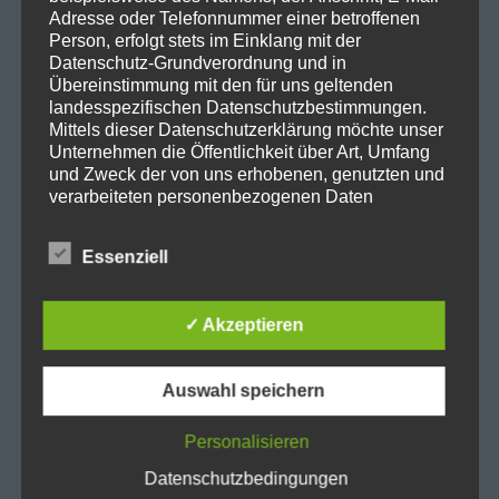
Fax: 0231-50 10 769
Adresse oder Telefonnummer einer betroffenen
eMail: stadt-gymnasium@stadtdo.de
Person, erfolgt stets im Einklang mit der
Datenschutz-Grundverordnung und in
Übereinstimmung mit den für uns geltenden
landesspezifischen Datenschutzbestimmungen.
Mittels dieser Datenschutzerklärung möchte unser
Unternehmen die Öffentlichkeit über Art, Umfang
und Zweck der von uns erhobenen, genutzten und
verarbeiteten personenbezogenen Daten
informieren. Ferner werden betroffene Personen
mittels dieser Datenschutzerklärung über die ihnen
Essenziell
zustehenden Rechte aufgeklärt.
Wir haben als für die Verarbeitung Verantwortlicher
✓ Akzeptieren
zahlreiche technische und organisatorische
Maßnahmen umgesetzt, um einen möglichst
lückenlosen Schutz der über diese Internetseite
Auswahl speichern
verarbeiteten personenbezogenen Daten
sicherzustellen. Dennoch können Internetbasierte
Datenübertragungen grundsätzlich
Personalisieren
Sicherheitslücken aufweisen, sodass ein absoluter
Datenschutzbedingungen
Schutz nicht gewährleistet werden kann. Aus