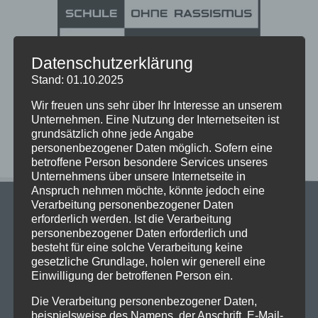
Datenschutzerklärung
Stand: 01.10.2025
Wir freuen uns sehr über Ihr Interesse an unserem
Unternehmen. Eine Nutzung der Internetseiten ist
grundsätzlich ohne jede Angabe
personenbezogener Daten möglich. Sofern eine
betroffene Person besondere Services unseres
Unternehmens über unsere Internetseite in
Anspruch nehmen möchte, könnte jedoch eine
Verarbeitung personenbezogener Daten
erforderlich werden. Ist die Verarbeitung
personenbezogener Daten erforderlich und
besteht für eine solche Verarbeitung keine
gesetzliche Grundlage, holen wir generell eine
Einwilligung der betroffenen Person ein.
Stadtgymnasium Dortmund
Adresse: Heiliger Weg 25, 44135 Dortmund
Die Verarbeitung personenbezogener Daten,
Telefon: 0231-50 23 136
beispielsweise des Namens, der Anschrift, E-Mail-