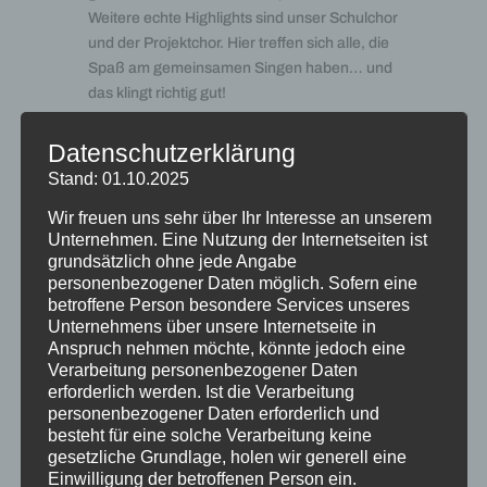
Weitere echte Highlights sind unser Schulchor
und der Projektchor. Hier treffen sich alle, die
Spaß am gemeinsamen Singen haben… und
das klingt richtig gut!
Die zwei Höhepunkte des Schuljahres sind für
Datenschutzerklärung
den musikalischen Bereich die beiden
Stand: 01.10.2025
Konzerte: Das Sommerkonzert, das in der
Aula stattfindet, und das Weihnachtskonzert,
Wir freuen uns sehr über Ihr Interesse an unserem
das seinen Platz traditionell in der
Unternehmen. Eine Nutzung der Internetseiten ist
Marienkirche hat. Hier können wir die vielen
grundsätzlich ohne jede Angabe
personenbezogener Daten möglich. Sofern eine
Besucher mit unseren musikalischen
betroffene Person besondere Services unseres
Darbietungen verzaubern, die wir während
Unternehmens über unsere Internetseite in
des Schuljahres eingeübt haben.
Anspruch nehmen möchte, könnte jedoch eine
“Stadtgymnasium Dortmund” – klingt gut! 🙂
Verarbeitung personenbezogener Daten
erforderlich werden. Ist die Verarbeitung
personenbezogener Daten erforderlich und
besteht für eine solche Verarbeitung keine
gesetzliche Grundlage, holen wir generell eine
Einwilligung der betroffenen Person ein.