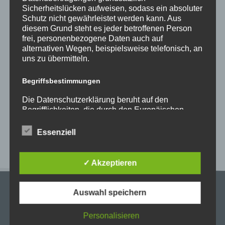
Sicherheitslücken aufweisen, sodass ein absoluter
Schutz nicht gewährleistet werden kann. Aus
diesem Grund steht es jeder betroffenen Person
frei, personenbezogene Daten auch auf
alternativen Wegen, beispielsweise telefonisch, an
uns zu übermitteln.
Begriffsbestimmungen
Die Datenschutzerklärung beruht auf den
Begrifflichkeiten, die durch den Europäischen
Richtlinien- und Verordnungsgeber beim Erlass
der Datenschutz-Grundverordnung (DS-GVO)
Essenziell
verwendet wurden. Unsere Datenschutzerklärung
soll sowohl für die Öffentlichkeit als auch für
unsere Kunden und Geschäftspartner einfach
✓ Akzeptieren
lesbar und verständlich sein. Um dies zu
gewährleisten, möchten wir vorab die verwendeten
Begrifflichkeiten erläutern.
Auswahl speichern
Wir verwenden in dieser Datenschutzerklärung
Personalisieren
unter anderem die folgenden Begriffe: