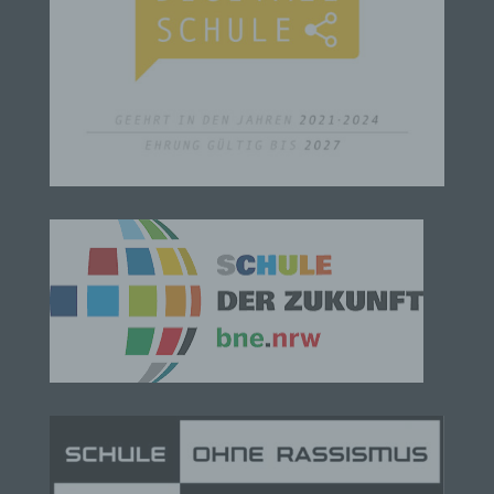
verwendet werden, um bestimmte persönliche
Aspekte, die sich auf eine natürliche Person
beziehen, zu bewerten, insbesondere, um Aspekte
bezüglich Arbeitsleistung, wirtschaftlicher Lage,
Gesundheit, persönlicher Vorlieben, Interessen,
Zuverlässigkeit, Verhalten, Aufenthaltsort oder
Ortswechsel dieser natürlichen Person zu
analysieren oder vorherzusagen.
f) Pseudonymisierung
Pseudonymisierung ist die Verarbeitung
personenbezogener Daten in einer Weise, auf
welche die personenbezogenen Daten ohne
Hinzuziehung zusätzlicher Informationen nicht
mehr einer spezifischen betroffenen Person
zugeordnet werden können, sofern diese
zusätzlichen Informationen gesondert aufbewahrt
werden und technischen und organisatorischen
Maßnahmen unterliegen, die gewährleisten, dass
die personenbezogenen Daten nicht einer
identifizierten oder identifizierbaren natürlichen
Person zugewiesen werden.