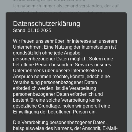
Ich habe mich immer als jemand verstanden, der auf
das Verbindende schaut und nicht auf das, was
Menschen voneinander trennt. Genau dieses
Datenschutzerklärung
Denken prägt auch unser Miteinander am
Stand: 01.10.2025
Stadtgymnasium. Schule funktioniert nur dann gut,
wenn wir uns als Gemeinschaft verstehen – als
Wir freuen uns sehr über Ihr Interesse an unserem
Schulgemeinschaft bestehend aus Lehrerinnen und
Unternehmen. Eine Nutzung der Internetseiten ist
grundsätzlich ohne jede Angabe
Lehrern, Schülerinnen und Schülern und Eltern und
personenbezogener Daten möglich. Sofern eine
Erziehungsberechtigten.
betroffene Person besondere Services unseres
Und wenn ich ganz ehrlich bin: Im Alltag unserer
Unternehmens über unsere Internetseite in
Schule spielt es tatsächlich kaum eine Rolle, ob
Anspruch nehmen möchte, könnte jedoch eine
jemand Mann oder Frau ist, Junge oder Mädchen. Im
Verarbeitung personenbezogener Daten
Kollegium arbeiten aktuell sogar mehr Frauen als
erforderlich werden. Ist die Verarbeitung
Männer, und wir erleben unser Zusammenarbeiten
personenbezogener Daten erforderlich und
besteht für eine solche Verarbeitung keine
sehr selbstverständlich, respektvoll und auf
gesetzliche Grundlage, holen wir generell eine
Augenhöhe. Das macht mich froh – weil es zeigt,
Einwilligung der betroffenen Person ein.
dass Gleichberechtigung auch ganz leise und ganz
selbstverständlich gelebt werden kann.
Die Verarbeitung personenbezogener Daten,
Natürlich schaue ich auch über unsere Schulmauern
beispielsweise des Namens, der Anschrift, E-Mail-