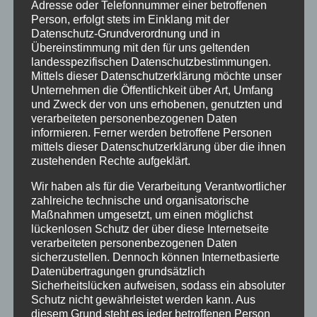
Adresse oder Telefonnummer einer betroffenen
hinaus. Und da sehe ich Entwicklungen, die mir
Person, erfolgt stets im Einklang mit der
Sorgen bereiten. Frauen verdienen in vielen
Datenschutz-Grundverordnung und in
Bereichen noch immer weniger als Männer. In vielen
Übereinstimmung mit den für uns geltenden
Ländern der Welt werden Frauen in ihren Rechten
landesspezifischen Datenschutzbestimmungen.
massiv eingeschränkt – und besonders erschreckend
Mittels dieser Datenschutzerklärung möchte unser
ist für mich, dass Mädchen dort häufig keinen freien
Unternehmen die Öffentlichkeit über Art, Umfang
Zugang zu Bildung haben. Bildung ist der Schlüssel
und Zweck der von uns erhobenen, genutzten und
verarbeiteten personenbezogenen Daten
zu Selbstbestimmung. Wenn dieser Schlüssel vor der
informieren. Ferner werden betroffene Personen
Hälfte der Menschen in einem Land verborgen
mittels dieser Datenschutzerklärung über die ihnen
bleibt, ist das ein großes Unrecht.
zustehenden Rechte aufgeklärt.
Gleichzeitig beobachte ich in unserer Gesellschaft
auch Tendenzen, die sehr traditionelle Rollenbilder
Wir haben als für die Verarbeitung Verantwortlicher
zahlreiche technische und organisatorische
wieder stark in den Mittelpunkt stellen und damit
Maßnahmen umgesetzt, um einen möglichst
Errungenschaften infrage stellen, für die Frauen
lückenlosen Schutz der über diese Internetseite
über viele Jahrzehnte gekämpft haben. Natürlich soll
verarbeiteten personenbezogenen Daten
jeder Mensch seinen eigenen Lebensweg wählen
sicherzustellen. Dennoch können Internetbasierte
dürfen. Aber wichtig ist mir, dass diese Wahl wirklich
Datenübertragungen grundsätzlich
frei ist – und nicht durch Erwartungen oder
Sicherheitslücken aufweisen, sodass ein absoluter
gesellschaftlichen Druck eingeengt wird.
Schutz nicht gewährleistet werden kann. Aus
diesem Grund steht es jeder betroffenen Person
Wenn ich auf meine ersten fünf Jahre zurückblicke,