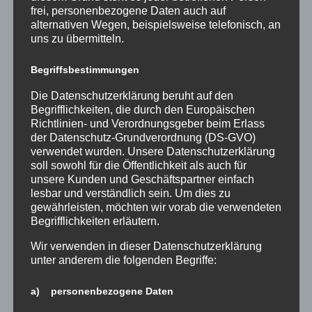
frei, personenbezogene Daten auch auf
dann bin ich vor allem dankbar. Dankbar für eine
alternativen Wegen, beispielsweise telefonisch, an
Schule, in der wir gemeinsam daran arbeiten, dass
uns zu übermitteln.
Menschen gesehen werden – nicht zuerst als Mann
oder Frau, sondern als Mensch mit Ideen, Talenten
Begriffsbestimmungen
und Verantwortung für unsere Gemeinschaft.
Und den Mädchen, die heute unsere Schule
Die Datenschutzerklärung beruht auf den
Begrifflichkeiten, die durch den Europäischen
besuchen, möchte ich etwas ganz Persönliches
Richtlinien- und Verordnungsgeber beim Erlass
mitgeben: Traut euch, eure Stimme zu erheben,
der Datenschutz-Grundverordnung (DS-GVO)
Fragen zu stellen, mutig zu sein und euren eigenen
verwendet wurden. Unsere Datenschutzerklärung
Weg zu gehen. Lasst euch von niemandem einreden,
soll sowohl für die Öffentlichkeit als auch für
dass etwas „nicht für euch gedacht” sei. Eure Ideen,
unsere Kunden und Geschäftspartner einfach
eure Perspektiven und eure Talente werden
lesbar und verständlich sein. Um dies zu
gebraucht – hier an unserer Schule und weit
gewährleisten, möchten wir vorab die verwendeten
Begrifflichkeiten erläutern.
darüber hinaus.“ (Stefanie Klimasch, 2026)
Wir verwenden in dieser Datenschutzerklärung
Als Gleichstellungsbeauftragte schließen wir an die
unter anderem die folgenden Begriffe:
Gedanken unserer Schulleiterin an und möchten
zum Grundgesetztag hervorheben, dass die im
a) personenbezogene Daten
Grundgesetz verankerte Gleichberechtigung im