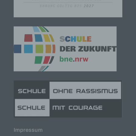
Behörde, Einrichtung oder andere Stelle außer der
betroffenen Person, dem Verantwortlichen, dem
Auftragsverarbeiter und den Personen, die unter
der unmittelbaren Verantwortung des
Verantwortlichen oder des Auftragsverarbeiters
befugt sind, die personenbezogenen Daten zu
verarbeiten.
k) Einwilligung
Einwilligung ist jede von der betroffenen Person
freiwillig für den bestimmten Fall in informierter
Weise und unmissverständlich abgegebene
Willensbekundung in Form einer Erklärung oder
einer sonstigen eindeutigen bestätigenden
Handlung, mit der die betroffene Person zu
verstehen gibt, dass sie mit der Verarbeitung der
sie betreffenden personenbezogenen Daten
einverstanden ist.
Name und Anschrift des für die Verarbeitung
Verantwortlichen
Impressum
Verantwortlicher im Sinne der Datenschutz-