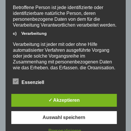
Betroffene Person ist jede identifizierte oder
identifizierbare natürliche Person, deren
personenbezogene Daten von dem für die
Verarbeitung Verantwortlichen verarbeitet werden.
c) Verarbeitung
Verarbeitung ist jeder mit oder ohne Hilfe
automatisierter Verfahren ausgeführte Vorgang
oder jede solche Vorgangsreihe im
Zusammenhang mit personenbezogenen Daten
wie das Erheben, das Erfassen, die Organisation,
das Ordnen, die Speicherung, die Anpassung oder
Veränderung, das Auslesen, das Abfragen, die
Essenziell
Verwendung, die Offenlegung durch Übermittlung,
Verbreitung oder eine andere Form der
Bereitstellung, den Abgleich oder die Verknüpfung,
✓ Akzeptieren
die Einschränkung, das Löschen oder die
Vernichtung.
d) Einschränkung der Verarbeitung
Auswahl speichern
Einschränkung der Verarbeitung ist die Markierung
Personalisieren