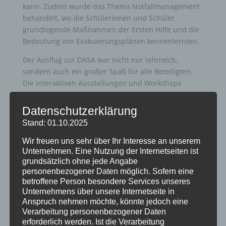
kann. Zudem wurde das Thema Notfallmanagement
behandelt, wo die Schülerinnen und Schüler
grundlegende Maßnahmen der Ersten Hilfe und die
Bedeutung von Evakuierungsplänen kennenlernten.
Der Ausflug zur DASA war nicht nur lehrreich,
sondern auch ein großer Spaß für alle Beteiligten.
Die interaktiven Ausstellungen und Workshops
regten die Kinder dazu an, über ihre eigenen
beruflichen Zukunftsperspektiven nachzudenken
Datenschutzerklärung
und das Bewusstsein für Sicherheit und Gesundheit
Stand: 01.10.2025
am Arbeitsplatz zu schärfen.
Wir freuen uns sehr über Ihr Interesse an unserem
Wir danken der DASA für die informative und
Unternehmen. Eine Nutzung der Internetseiten ist
spannende Führung und freuen uns auf weitere
grundsätzlich ohne jede Angabe
interessante Ausflüge in der Zukunft!
personenbezogener Daten möglich. Sofern eine
betroffene Person besondere Services unseres
Text und Fotos: Ana Haslsteiner
Unternehmens über unsere Internetseite in
Anspruch nehmen möchte, könnte jedoch eine
Verarbeitung personenbezogener Daten
erforderlich werden. Ist die Verarbeitung