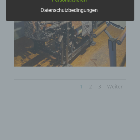
gespeicherter personenbezogener Daten mit dem
Ziel, ihre künftige Verarbeitung einzuschränken.
Datenschutzbedingungen
e) Profiling
Profiling ist jede Art der automatisierten
Verarbeitung personenbezogener Daten, die darin
besteht, dass diese personenbezogenen Daten
verwendet werden, um bestimmte persönliche
Aspekte, die sich auf eine natürliche Person
beziehen, zu bewerten, insbesondere, um Aspekte
bezüglich Arbeitsleistung, wirtschaftlicher Lage,
Gesundheit, persönlicher Vorlieben, Interessen,
Zuverlässigkeit, Verhalten, Aufenthaltsort oder
1
2
3
Weiter
Ortswechsel dieser natürlichen Person zu
analysieren oder vorherzusagen.
f) Pseudonymisierung
Pseudonymisierung ist die Verarbeitung
personenbezogener Daten in einer Weise, auf
welche die personenbezogenen Daten ohne
Hinzuziehung zusätzlicher Informationen nicht
mehr einer spezifischen betroffenen Person