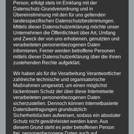
Person, erfolgt stets im Einklang mit der
Audits erwarten wir mit Spannung und Zuversicht –
Datenschutz-Grundverordnung und in
und freuen uns schon jetzt darauf, den
Übereinstimmung mit den für uns geltenden
eingeschlagenen Weg weiterzugehen.
landesspezifischen Datenschutzbestimmungen.
Mittels dieser Datenschutzerklärung möchte unser
Text und Foto: Stefanie Klimasch
Unternehmen die Öffentlichkeit über Art, Umfang
und Zweck der von uns erhobenen, genutzten und
verarbeiteten personenbezogenen Daten
informieren. Ferner werden betroffene Personen
mittels dieser Datenschutzerklärung über die ihnen
zustehenden Rechte aufgeklärt.
Wir haben als für die Verarbeitung Verantwortlicher
Neueste Beiträge
zahlreiche technische und organisatorische
Schöne Sommerferien
Maßnahmen umgesetzt, um einen möglichst
lückenlosen Schutz der über diese Internetseite
Sportfest 2026 im Goystadion
verarbeiteten personenbezogenen Daten
Gruß vom Förderverein
sicherzustellen. Dennoch können Internetbasierte
Datenübertragungen grundsätzlich
Innenhofparty des Kollegiums – Kunst trifft
Sicherheitslücken aufweisen, sodass ein absoluter
Gemeinschaft
Schutz nicht gewährleistet werden kann. Aus
diesem Grund steht es jeder betroffenen Person
Exkursionstag der Einführungsphase (EF/11)
frei, personenbezogene Daten auch auf