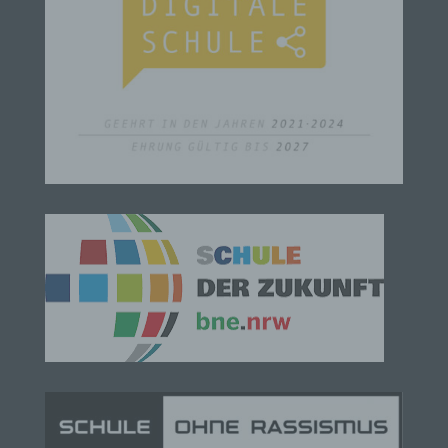
die sich auf eine identifizierte oder identifizierbare
natürliche Person (im Folgenden „betroffene
Person") beziehen. Als identifizierbar wird eine
natürliche Person angesehen, die direkt oder
indirekt, insbesondere mittels Zuordnung zu einer
Kennung wie einem Namen, zu einer
Kennnummer, zu Standortdaten, zu einer Online-
Kennung oder zu einem oder mehreren
besonderen Merkmalen, die Ausdruck der
physischen, physiologischen, genetischen,
psychischen, wirtschaftlichen, kulturellen oder
sozialen Identität dieser natürlichen Person sind,
identifiziert werden kann.
b) betroffene Person
Betroffene Person ist jede identifizierte oder
identifizierbare natürliche Person, deren
personenbezogene Daten von dem für die
Verarbeitung Verantwortlichen verarbeitet werden.
c) Verarbeitung
Verarbeitung ist jeder mit oder ohne Hilfe