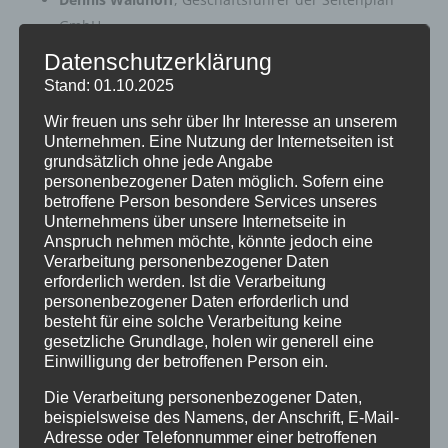
GmbH
Maike Augustin
, Projektmanagerin und
Datenschutzerklärung
Teamassistentin Fachkräftesicherung
Stand: 01.10.2025
Wir freuen uns sehr über Ihr Interesse an unserem
Im Verlauf des Audits hatten unsere Schüler*innen,
Unternehmen. Eine Nutzung der Internetseiten ist
Elternvertreterinnen und Lehrkräfte der Studien-
grundsätzlich ohne jede Angabe
und Berufsorientierung Gelegenheit, Einblicke in
personenbezogener Daten möglich. Sofern eine
unsere vielfältigen Maßnahmen und Angebote zu
betroffene Person besondere Services unseres
geben – von Praktika über Berufsfelderkundungen
Unternehmens über unsere Internetseite in
bis hin zu Bewerbungstrainings, Berufsbörse und
Anspruch nehmen möchte, könnte jedoch eine
Verarbeitung personenbezogener Daten
individueller Beratung.
erforderlich werden. Ist die Verarbeitung
Wir bedanken uns herzlich bei der Jury für das
personenbezogener Daten erforderlich und
besteht für eine solche Verarbeitung keine
Interesse, die wertschätzenden Rückmeldungen und
gesetzliche Grundlage, holen wir generell eine
den konstruktiven Austausch. Außerdem bedanken
Einwilligung der betroffenen Person ein.
wir uns bei den Elternvertreter*innen und den
Schüler*innen, für ihre wertvollen Beiträge, die
Die Verarbeitung personenbezogener Daten,
deutlich gemacht haben, dass Berufsorientierung
beispielsweise des Namens, der Anschrift, E-Mail-
Adresse oder Telefonnummer einer betroffenen
am Stadtgymnasium gelebt wird!
Die Ergebnisse des