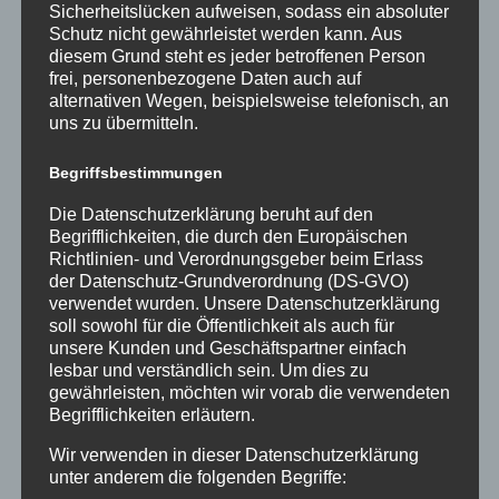
Sicherheitslücken aufweisen, sodass ein absoluter
Stadtgymnasium aufnehmen und Ihnen einen
Schutz nicht gewährleistet werden kann. Aus
Aufnahmebescheid übergeben!
diesem Grund steht es jeder betroffenen Person
frei, personenbezogene Daten auch auf
Falls Sie dabei Hilfe benötigen, wenden Sie sich bitte
alternativen Wegen, beispielsweise telefonisch, an
an
GOM[at]stadtgymnasium.com
(Madeleine Gomes
uns zu übermitteln.
– stellvertretende Erprobungsstufenkoordinatorin).
Begriffsbestimmungen
Wir freuen uns auf Sie und Ihr Kind!
Die Datenschutzerklärung beruht auf den
Ihr Team des Stadtgymnasiums Dortmund
Begrifflichkeiten, die durch den Europäischen
Richtlinien- und Verordnungsgeber beim Erlass
der Datenschutz-Grundverordnung (DS-GVO)
verwendet wurden. Unsere Datenschutzerklärung
soll sowohl für die Öffentlichkeit als auch für
unsere Kunden und Geschäftspartner einfach
lesbar und verständlich sein. Um dies zu
gewährleisten, möchten wir vorab die verwendeten
Begrifflichkeiten erläutern.
Wir verwenden in dieser Datenschutzerklärung
unter anderem die folgenden Begriffe: