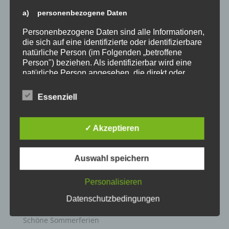
a) personenbezogene Daten
Personenbezogene Daten sind alle Informationen,
die sich auf eine identifizierte oder identifizierbare
natürliche Person (im Folgenden „betroffene
Person") beziehen. Als identifizierbar wird eine
natürliche Person angesehen, die direkt oder
indirekt, insbesondere mittels Zuordnung zu einer
Kennung wie einem Namen, zu einer
Essenziell
Kennnummer, zu Standortdaten, zu einer Online-
Kennung oder zu einem oder mehreren
besonderen Merkmalen, die Ausdruck der
✓ Akzeptieren
physischen, physiologischen, genetischen,
psychischen, wirtschaftlichen, kulturellen oder
sozialen Identität dieser natürlichen Person sind,
Auswahl speichern
identifiziert werden kann.
b) betroffene Person
Personalisieren
Datenschutzbedingungen
Betroffene Person ist jede identifizierte oder
Neueste Beiträge
identifizierbare natürliche Person, deren
personenbezogene Daten von dem für die
Schöne Sommerferien