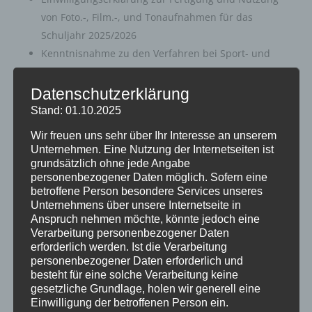
von Foto.-, Film.-, und Tonaufnahmen für das
Schuljahr 2025/2026
Kenntnisnahme zu den Verfahren bei Sport- und
Schwimmunterricht, Klassenfahrten,
Entschuldigungen, Beurlaubungen 2025/2026
Datenschutzerklärung
Stand: 01.10.2025
Wichtig:
Bitte füllen Sie alle Dokumente im Vorfeld
Wir freuen uns sehr über Ihr Interesse an unserem
aus, um einen reibungslosen Ablauf der
Unternehmen. Eine Nutzung der Internetseiten ist
Anmeldegespräche zu gewährleisten.
grundsätzlich ohne jede Angabe
personenbezogener Daten möglich. Sofern eine
Ferner darüber hinaus werden die folgenden
betroffene Person besondere Services unseres
Unterlagen benötigt:
Unternehmens über unsere Internetseite in
Anspruch nehmen möchte, könnte jedoch eine
Anmeldebogen der Stadt Dortmund
Verarbeitung personenbezogener Daten
(Original/Erhalten Sie über die Grundschulen.)
erforderlich werden. Ist die Verarbeitung
Halbjahreszeugnis der 4. Klasse (Kopie)
personenbezogener Daten erforderlich und
besteht für eine solche Verarbeitung keine
Nachweis über Masernimpfschutz (Kopie des
gesetzliche Grundlage, holen wir generell eine
Impfausweises)
Einwilligung der betroffenen Person ein.