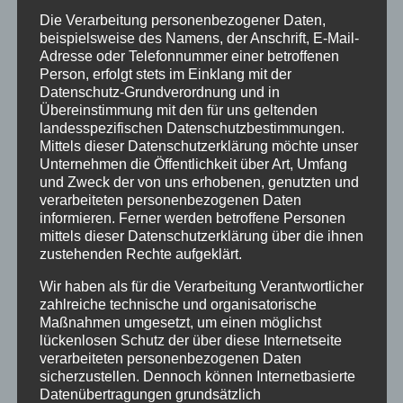
Geburtsurkunde (Kopie)
Die Verarbeitung personenbezogener Daten,
Personalausweis (Kopie)
beispielsweise des Namens, der Anschrift, E-Mail-
Anmeldeformular für den herkunftssprachlichen
Adresse oder Telefonnummer einer betroffenen
Unterricht (diesen können Sie
hier
herunterladen,
Person, erfolgt stets im Einklang mit der
Datenschutz-Grundverordnung und in
falls sie ihr Kind anmelden möchten)
Übereinstimmung mit den für uns geltenden
Sonstige Bescheinigungen oder Atteste, die Ihrer
landesspezifischen Datenschutzbestimmungen.
Ansicht nach der Schule bekannt sein sollten
Mittels dieser Datenschutzerklärung möchte unser
Unternehmen die Öffentlichkeit über Art, Umfang
und Zweck der von uns erhobenen, genutzten und
Achtung:
Ohne den originalen Anmeldebogen der
verarbeiteten personenbezogenen Daten
Stadt Dortmund, können wir kein persönliches
informieren. Ferner werden betroffene Personen
Anmeldegespräch mit Ihnen führen!
mittels dieser Datenschutzerklärung über die ihnen
zustehenden Rechte aufgeklärt.
Sollten Sie zu Hause über keinen Drucker verfügen,
können Sie sich die Anmeldeformulare auch bei uns
Wir haben als für die Verarbeitung Verantwortlicher
in der Schule ausgedruckt abholen. Bitte melden Sie
zahlreiche technische und organisatorische
sich dazu telefonisch im
Sekretariat
unter
0231-50
Maßnahmen umgesetzt, um einen möglichst
lückenlosen Schutz der über diese Internetseite
23 136
.
verarbeiteten personenbezogenen Daten
Erst, wenn wir diese Unterlagen von Ihnen erhalten
sicherzustellen. Dennoch können Internetbasierte
Datenübertragungen grundsätzlich
haben, können wir Ihr Kind abschließend am