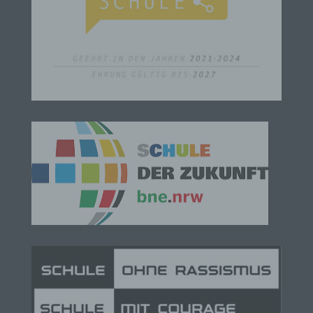
natürliche Person (im Folgenden „betroffene
Person") beziehen. Als identifizierbar wird eine
natürliche Person angesehen, die direkt oder
indirekt, insbesondere mittels Zuordnung zu einer
Kennung wie einem Namen, zu einer
Kennnummer, zu Standortdaten, zu einer Online-
Kennung oder zu einem oder mehreren
besonderen Merkmalen, die Ausdruck der
physischen, physiologischen, genetischen,
psychischen, wirtschaftlichen, kulturellen oder
sozialen Identität dieser natürlichen Person sind,
identifiziert werden kann.
b) betroffene Person
Betroffene Person ist jede identifizierte oder
identifizierbare natürliche Person, deren
personenbezogene Daten von dem für die
Verarbeitung Verantwortlichen verarbeitet werden.
c) Verarbeitung
Verarbeitung ist jeder mit oder ohne Hilfe
automatisierter Verfahren ausgeführte Vorgang