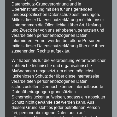
Datenschutz-Grundverordnung und in
Übereinstimmung mit den für uns geltenden
landesspezifischen Datenschutzbestimmungen.
Mittels dieser Datenschutzerklärung möchte unser
Unternehmen die Öffentlichkeit über Art, Umfang
und Zweck der von uns erhobenen, genutzten und
verarbeiteten personenbezogenen Daten
informieren. Ferner werden betroffene Personen
Neueste Beiträge
mittels dieser Datenschutzerklärung über die ihnen
zustehenden Rechte aufgeklärt.
Einladung zum Sommerkonzert — Stadtgymnasium
Dortmund
Wir haben als für die Verarbeitung Verantwortlicher
zahlreiche technische und organisatorische
Anmeldung für die Übermittagsbetreuung im
Maßnahmen umgesetzt, um einen möglichst
Schuljahr 26/27
lückenlosen Schutz der über diese Internetseite
Wir verabschieden Herrn Windt in den Ruhestand
verarbeiteten personenbezogenen Daten
sicherzustellen. Dennoch können Internetbasierte
Kunst und Kultur bei den alten Griechen
Datenübertragungen grundsätzlich
Vorstellungen des Literaturkurses „Darstellendes
Sicherheitslücken aufweisen, sodass ein absoluter
Spiel“ in der Aula am Ostwall
Schutz nicht gewährleistet werden kann. Aus
diesem Grund steht es jeder betroffenen Person
frei, personenbezogene Daten auch auf
Neueste Kommentare