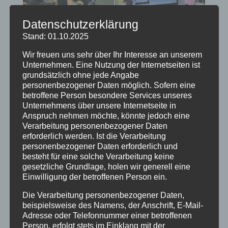
Datenschutzerklärung
Stand: 01.10.2025
Wir freuen uns sehr über Ihr Interesse an unserem
Unternehmen. Eine Nutzung der Internetseiten ist
grundsätzlich ohne jede Angabe
personenbezogener Daten möglich. Sofern eine
betroffene Person besondere Services unseres
Schüler/innen aus den Klassen 7-9 werden als
Unternehmens über unsere Internetseite in
Medienscouts ausgebildet und besuchen dann
Anspruch nehmen möchte, könnte jedoch eine
jüngere Klassen präventiv. Zurzeit gibt es zwei
Verarbeitung personenbezogener Daten
Gruppen Medienscouts, die auch noch in den
erforderlich werden. Ist die Verarbeitung
nächsten Tagen weitere jüngeren Klassen besuchen
personenbezogener Daten erforderlich und
und beraten werden. Das Angebot Medienscouts
besteht für eine solche Verarbeitung keine
gesetzliche Grundlage, holen wir generell eine
NRW unterstützt Schulen dabei, Probleme wie
Einwilligung der betroffenen Person ein.
Cybermobbing, Cybergrooming, Datenmissbrauch
und exzessive Mediennutzung im schulischen Alltag
Die Verarbeitung personenbezogener Daten,
aufzugreifen und zu bearbeiten.
beispielsweise des Namens, der Anschrift, E-Mail-
Adresse oder Telefonnummer einer betroffenen
Text und Fotos: Mario Hartmann
Person, erfolgt stets im Einklang mit der