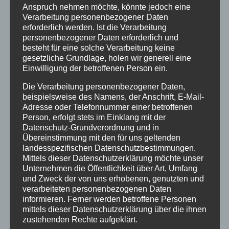
Anspruch nehmen möchte, könnte jedoch eine
Verarbeitung personenbezogener Daten
erforderlich werden. Ist die Verarbeitung
personenbezogener Daten erforderlich und
besteht für eine solche Verarbeitung keine
gesetzliche Grundlage, holen wir generell eine
Einwilligung der betroffenen Person ein.
Die Verarbeitung personenbezogener Daten,
beispielsweise des Namens, der Anschrift, E-Mail-
Adresse oder Telefonnummer einer betroffenen
Person, erfolgt stets im Einklang mit der
Datenschutz-Grundverordnung und in
Wir durften unsere Familienangehörigen mitnehmen
Übereinstimmung mit den für uns geltenden
landesspezifischen Datenschutzbestimmungen.
und die Veranstalter haben sich sehr viel Mühe
Mittels dieser Datenschutzerklärung möchte unser
gegeben, den Abend entspannt und locker zu
Unternehmen die Öffentlichkeit über Art, Umfang
gestalten. Eine Schülerband hat einige Songs
und Zweck der von uns erhobenen, genutzten und
gespielt und es wurden alle Gewinner geehrt.
verarbeiteten personenbezogenen Daten
Traditionell wurden die verschiedenen
informieren. Ferner werden betroffene Personen
Jahrgangsstufen der Reihe nach aufgerufen und es
mittels dieser Datenschutzerklärung über die ihnen
war eine sehr schöne Erfahrung, auf der Bühne zu
zustehenden Rechte aufgeklärt.