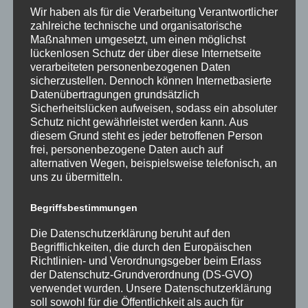
stehen.
Wir haben als für die Verarbeitung Verantwortlicher
zahlreiche technische und organisatorische
Jede Person hat zudem einen Thalia Gutschein
Maßnahmen umgesetzt, um einen möglichst
gewonnen und eine Urkunde erhalten. Am Ende
lückenlosen Schutz der über diese Internetseite
durfte ein gemeinsames Foto natürlich auch nicht
verarbeiteten personenbezogenen Daten
fehlen. Unser Dank geht an Frau Arngold und Herrn
sicherzustellen. Dennoch können Internetbasierte
Dr. Schweda, die uns an diesem Abend stolz zur
Datenübertragungen grundsätzlich
Seite standen und an den Förderverein des
Sicherheitslücken aufweisen, sodass ein absoluter
Schutz nicht gewährleistet werden kann. Aus
Stadtgymnasiums, welcher uns ebenfalls mit tollen
diesem Grund steht es jeder betroffenen Person
und großzügigen Gutscheinen bedacht hat.
frei, personenbezogene Daten auch auf
alternativen Wegen, beispielsweise telefonisch, an
Text: David Woischke und Arnav Vinayak Bhalkar (6a)
uns zu übermitteln.
Foto: Mario Hartmann & Saskia Woischke
Begriffsbestimmungen
Die Datenschutzerklärung beruht auf den
Begrifflichkeiten, die durch den Europäischen
Richtlinien- und Verordnungsgeber beim Erlass
der Datenschutz-Grundverordnung (DS-GVO)
verwendet wurden. Unsere Datenschutzerklärung
Neueste Beiträge
soll sowohl für die Öffentlichkeit als auch für