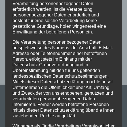
Verarbeitung personenbezogener Daten
Schöne Sommerferien
erforderlich werden. Ist die Verarbeitung
Sportfest 2026 im Goystadion
personenbezogener Daten erforderlich und
besteht für eine solche Verarbeitung keine
Gruß vom Förderverein
gesetzliche Grundlage, holen wir generell eine
Innenhofparty des Kollegiums – Kunst trifft
Einwilligung der betroffenen Person ein.
Gemeinschaft
Die Verarbeitung personenbezogener Daten,
Exkursionstag der Einführungsphase (EF/11)
beispielsweise des Namens, der Anschrift, E-Mail-
Adresse oder Telefonnummer einer betroffenen
Person, erfolgt stets im Einklang mit der
Neueste Kommentare
Datenschutz-Grundverordnung und in
Übereinstimmung mit den für uns geltenden
landesspezifischen Datenschutzbestimmungen.
Mittels dieser Datenschutzerklärung möchte unser
Unternehmen die Öffentlichkeit über Art, Umfang
und Zweck der von uns erhobenen, genutzten und
verarbeiteten personenbezogenen Daten
informieren. Ferner werden betroffene Personen
mittels dieser Datenschutzerklärung über die ihnen
zustehenden Rechte aufgeklärt.
Stadtgymnasium Dortmund
Wir haben als für die Verarbeitung Verantwortlicher