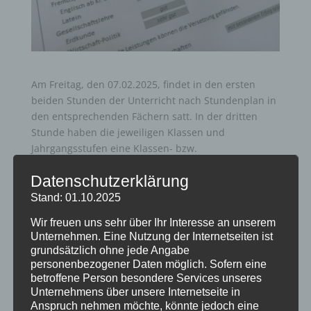
Am Freitag, den 07.02.2025, findet in den ersten
beiden Stunden der Unterricht nach Stundenplan in
den entsprechenden Fächern satt. In der dritten
Stunde haben die jeweiligen Klassen und
Jahrgangsstufen eine Klassen- bzw.
Stufenleitungsstunde, die Zeugnisausgabe erfolgt
Datenschutzerklärung
dann im Anschluss an die dritte Stunde. Die
Übermittagsbetreuung entfällt an diesem Tag.
Stand: 01.10.2025
Wir freuen uns sehr über Ihr Interesse an unserem
Unternehmen. Eine Nutzung der Internetseiten ist
grundsätzlich ohne jede Angabe
personenbezogener Daten möglich. Sofern eine
betroffene Person besondere Services unseres
Unternehmens über unsere Internetseite in
Neueste Beiträge
Anspruch nehmen möchte, könnte jedoch eine