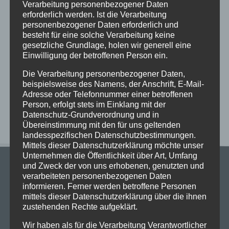
Schöne Sommerferien
Verarbeitung personenbezogener Daten
erforderlich werden. Ist die Verarbeitung
Sportfest 2026 im Goystadion
personenbezogener Daten erforderlich und
Gruß vom Förderverein
besteht für eine solche Verarbeitung keine
gesetzliche Grundlage, holen wir generell eine
Innenhofparty des Kollegiums – Kunst trifft
Einwilligung der betroffenen Person ein.
Gemeinschaft
Die Verarbeitung personenbezogener Daten,
Exkursionstag der Einführungsphase (EF/11)
beispielsweise des Namens, der Anschrift, E-Mail-
Adresse oder Telefonnummer einer betroffenen
Neueste Kommentare
Person, erfolgt stets im Einklang mit der
Datenschutz-Grundverordnung und in
Übereinstimmung mit den für uns geltenden
landesspezifischen Datenschutzbestimmungen.
Mittels dieser Datenschutzerklärung möchte unser
Unternehmen die Öffentlichkeit über Art, Umfang
und Zweck der von uns erhobenen, genutzten und
verarbeiteten personenbezogenen Daten
informieren. Ferner werden betroffene Personen
mittels dieser Datenschutzerklärung über die ihnen
zustehenden Rechte aufgeklärt.
Stadtgymnasium Dortmund
Wir haben als für die Verarbeitung Verantwortlicher
Adresse: Heiliger Weg 25, 44135 Dortmund