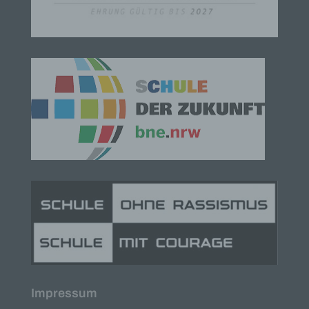
Person") beziehen. Als identifizierbar wird eine
natürliche Person angesehen, die direkt oder
indirekt, insbesondere mittels Zuordnung zu einer
Kennung wie einem Namen, zu einer
Kennnummer, zu Standortdaten, zu einer Online-
Kennung oder zu einem oder mehreren
besonderen Merkmalen, die Ausdruck der
physischen, physiologischen, genetischen,
psychischen, wirtschaftlichen, kulturellen oder
sozialen Identität dieser natürlichen Person sind,
identifiziert werden kann.
b) betroffene Person
Betroffene Person ist jede identifizierte oder
identifizierbare natürliche Person, deren
personenbezogene Daten von dem für die
Verarbeitung Verantwortlichen verarbeitet werden.
c) Verarbeitung
Verarbeitung ist jeder mit oder ohne Hilfe
automatisierter Verfahren ausgeführte Vorgang
Impressum
oder jede solche Vorgangsreihe im