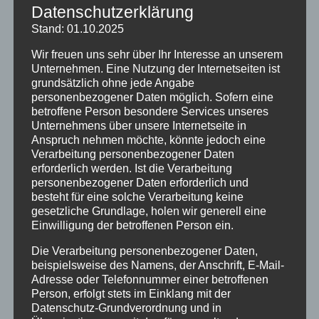
Datenschutzerklärung
Stand: 01.10.2025
Wir freuen uns sehr über Ihr Interesse an unserem
Unternehmen. Eine Nutzung der Internetseiten ist
grundsätzlich ohne jede Angabe
personenbezogener Daten möglich. Sofern eine
betroffene Person besondere Services unseres
Unternehmens über unsere Internetseite in
Anspruch nehmen möchte, könnte jedoch eine
Verarbeitung personenbezogener Daten
erforderlich werden. Ist die Verarbeitung
personenbezogener Daten erforderlich und
Besucht uns am 30.11.2024, von 9:50 bis 14 Uhr,
besteht für eine solche Verarbeitung keine
beim Tag der offenen Tür. Wir freuen uns darauf,
gesetzliche Grundlage, holen wir generell eine
euch an diesem besonderen Tag begrüßen zu
Einwilligung der betroffenen Person ein.
dürfen.
Die Verarbeitung personenbezogener Daten,
Eure Bienen-AG
beispielsweise des Namens, der Anschrift, E-Mail-
Adresse oder Telefonnummer einer betroffenen
Person, erfolgt stets im Einklang mit der
Datenschutz-Grundverordnung und in