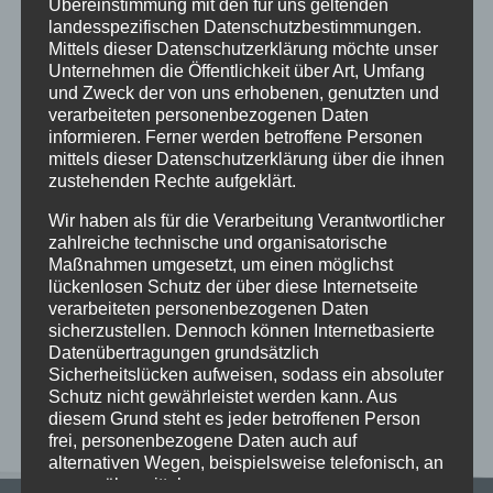
Übereinstimmung mit den für uns geltenden
landesspezifischen Datenschutzbestimmungen.
Mittels dieser Datenschutzerklärung möchte unser
Unternehmen die Öffentlichkeit über Art, Umfang
Neueste Beiträge
und Zweck der von uns erhobenen, genutzten und
verarbeiteten personenbezogenen Daten
Einladung zum Sommerkonzert — Stadtgymnasium
informieren. Ferner werden betroffene Personen
Dortmund
mittels dieser Datenschutzerklärung über die ihnen
Anmeldung für die Übermittagsbetreuung im
zustehenden Rechte aufgeklärt.
Schuljahr 26/27
Wir haben als für die Verarbeitung Verantwortlicher
Wir verabschieden Herrn Windt in den Ruhestand
zahlreiche technische und organisatorische
Maßnahmen umgesetzt, um einen möglichst
Kunst und Kultur bei den alten Griechen
lückenlosen Schutz der über diese Internetseite
Vorstellungen des Literaturkurses „Darstellendes
verarbeiteten personenbezogenen Daten
Spiel“ in der Aula am Ostwall
sicherzustellen. Dennoch können Internetbasierte
Datenübertragungen grundsätzlich
Sicherheitslücken aufweisen, sodass ein absoluter
Neueste Kommentare
Schutz nicht gewährleistet werden kann. Aus
diesem Grund steht es jeder betroffenen Person
frei, personenbezogene Daten auch auf
alternativen Wegen, beispielsweise telefonisch, an
uns zu übermitteln.