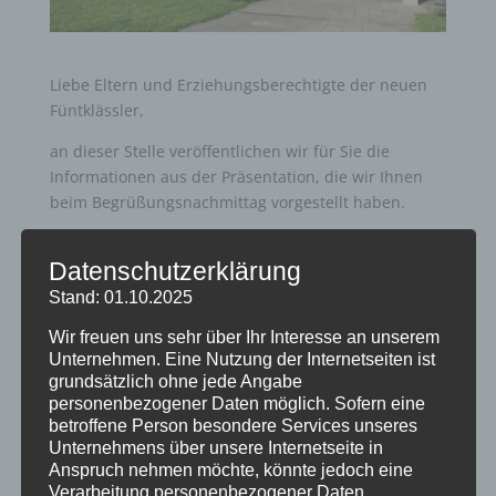
Liebe Eltern und Erziehungsberechtigte der neuen
Füntklässler,
an dieser Stelle veröffentlichen wir für Sie die
Informationen aus der Präsentation, die wir Ihnen
beim Begrüßungsnachmittag vorgestellt haben.
Zur Präsentation
Datenschutzerklärung
Stand: 01.10.2025
Wir freuen uns sehr über Ihr Interesse an unserem
Unternehmen. Eine Nutzung der Internetseiten ist
grundsätzlich ohne jede Angabe
personenbezogener Daten möglich. Sofern eine
betroffene Person besondere Services unseres
Neueste Beiträge
Unternehmens über unsere Internetseite in
Schöne Sommerferien
Anspruch nehmen möchte, könnte jedoch eine
Verarbeitung personenbezogener Daten