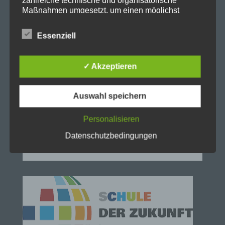
Fax: 0231-50 10 769
Maßnahmen umgesetzt, um einen möglichst
eMail: stadt-gymnasium@stadtdo.de
lückenlosen Schutz der über diese Internetseite
verarbeiteten personenbezogenen Daten
Essenziell
sicherzustellen. Dennoch können Internetbasierte
Datenübertragungen grundsätzlich
Sicherheitslücken aufweisen, sodass ein absoluter
✓ Akzeptieren
Schutz nicht gewährleistet werden kann. Aus
diesem Grund steht es jeder betroffenen Person
frei, personenbezogene Daten auch auf
Auswahl speichern
alternativen Wegen, beispielsweise telefonisch, an
uns zu übermitteln.
Personalisieren
Begriffsbestimmungen
Datenschutzbedingungen
Die Datenschutzerklärung beruht auf den
Begrifflichkeiten, die durch den Europäischen
Richtlinien- und Verordnungsgeber beim Erlass
der Datenschutz-Grundverordnung (DS-GVO)
verwendet wurden. Unsere Datenschutzerklärung
soll sowohl für die Öffentlichkeit als auch für
unsere Kunden und Geschäftspartner einfach
lesbar und verständlich sein. Um dies zu