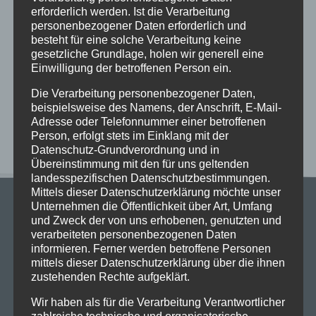
Sportfest 2026 im Goystadion
erforderlich werden. Ist die Verarbeitung
Gruß vom Förderverein
personenbezogener Daten erforderlich und
besteht für eine solche Verarbeitung keine
Innenhofparty des Kollegiums – Kunst trifft
gesetzliche Grundlage, holen wir generell eine
Gemeinschaft
Einwilligung der betroffenen Person ein.
Exkursionstag der Einführungsphase (EF/11)
Die Verarbeitung personenbezogener Daten,
beispielsweise des Namens, der Anschrift, E-Mail-
Neueste Kommentare
Adresse oder Telefonnummer einer betroffenen
Person, erfolgt stets im Einklang mit der
Datenschutz-Grundverordnung und in
Übereinstimmung mit den für uns geltenden
landesspezifischen Datenschutzbestimmungen.
Mittels dieser Datenschutzerklärung möchte unser
Unternehmen die Öffentlichkeit über Art, Umfang
und Zweck der von uns erhobenen, genutzten und
verarbeiteten personenbezogenen Daten
informieren. Ferner werden betroffene Personen
mittels dieser Datenschutzerklärung über die ihnen
Stadtgymnasium Dortmund
zustehenden Rechte aufgeklärt.
Adresse: Heiliger Weg 25, 44135 Dortmund
Wir haben als für die Verarbeitung Verantwortlicher
Telefon: 0231-50 23 136
zahlreiche technische und organisatorische