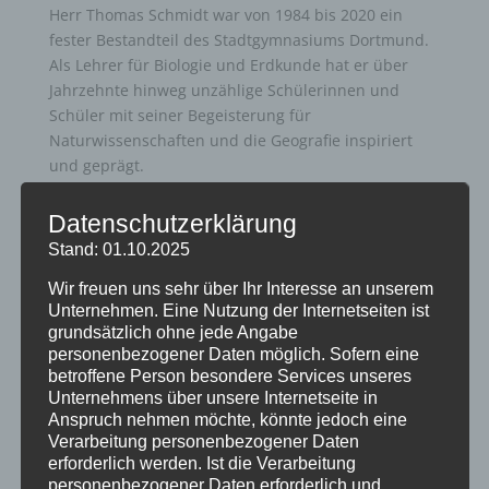
Herr Thomas Schmidt war von 1984 bis 2020 ein
fester Bestandteil des Stadtgymnasiums Dortmund.
Als Lehrer für Biologie und Erdkunde hat er über
Jahrzehnte hinweg unzählige Schülerinnen und
Schüler mit seiner Begeisterung für
Naturwissenschaften und die Geografie inspiriert
und geprägt.
Aber Herr Schmidt war nicht nur ein hervorragender
Datenschutzerklärung
Lehrer, sondern auch ein Mensch mit großem
Stand: 01.10.2025
Humor und Scharfsinn. Zudem engagierte er sich
stets für den Erfolg und die Weiterentwicklung
Wir freuen uns sehr über Ihr Interesse an unserem
unserer Schule, brachte sich aktiv in
Unternehmen. Eine Nutzung der Internetseiten ist
Schulentwicklungsprozesse ein und unterstützte
grundsätzlich ohne jede Angabe
personenbezogener Daten möglich. Sofern eine
damit die Zukunft des Stadtgymnasiums Dortmund
betroffene Person besondere Services unseres
maßgeblich.
Unternehmens über unsere Internetseite in
Anspruch nehmen möchte, könnte jedoch eine
Auch nach seiner Pensionierung blieb Herr Schmidt
Verarbeitung personenbezogener Daten
unserer Schulgemeinschaft eng verbunden. Mit
erforderlich werden. Ist die Verarbeitung
großer Begeisterung sang er im Projektchor des
personenbezogener Daten erforderlich und