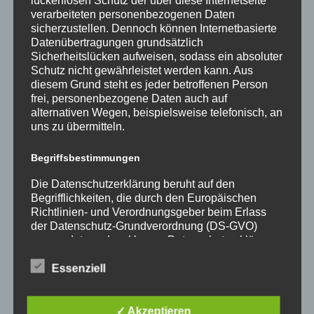
lückenlosen Schutz der über diese Internetseite
Text: Stefanie Klimasch
verarbeiteten personenbezogenen Daten
sicherzustellen. Dennoch können Internetbasierte
Datenübertragungen grundsätzlich
Sicherheitslücken aufweisen, sodass ein absoluter
Schutz nicht gewährleistet werden kann. Aus
diesem Grund steht es jeder betroffenen Person
frei, personenbezogene Daten auch auf
alternativen Wegen, beispielsweise telefonisch, an
Neueste Beiträge
uns zu übermitteln.
Anmeldung für die Übermittagsbetreuung im
Schuljahr 26/27
Begriffsbestimmungen
Wir verabschieden Herrn Windt in den Ruhestand
Die Datenschutzerklärung beruht auf den
Kunst und Kultur bei den alten Griechen
Begrifflichkeiten, die durch den Europäischen
Richtlinien- und Verordnungsgeber beim Erlass
Vorstellungen des Literaturkurses „Darstellendes
der Datenschutz-Grundverordnung (DS-GVO)
Spiel“ in der Aula am Ostwall
verwendet wurden. Unsere Datenschutzerklärung
soll sowohl für die Öffentlichkeit als auch für
Begrüßungsnachmittag am StG: Ein Nachmittag
unsere Kunden und Geschäftspartner einfach
Essenziell
voller Vorfreude, Gemeinschaft und kühler Brisen
lesbar und verständlich sein. Um dies zu
gewährleisten, möchten wir vorab die verwendeten
Neueste Kommentare
Begrifflichkeiten erläutern.
✓ Akzeptieren