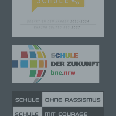
Betroffene Person ist jede identifizierte oder
identifizierbare natürliche Person, deren
personenbezogene Daten von dem für die
Verarbeitung Verantwortlichen verarbeitet werden.
c) Verarbeitung
Verarbeitung ist jeder mit oder ohne Hilfe
automatisierter Verfahren ausgeführte Vorgang
oder jede solche Vorgangsreihe im
Zusammenhang mit personenbezogenen Daten
wie das Erheben, das Erfassen, die Organisation,
das Ordnen, die Speicherung, die Anpassung oder
Veränderung, das Auslesen, das Abfragen, die
Verwendung, die Offenlegung durch Übermittlung,
Verbreitung oder eine andere Form der
Bereitstellung, den Abgleich oder die Verknüpfung,
die Einschränkung, das Löschen oder die
Vernichtung.
d) Einschränkung der Verarbeitung
Einschränkung der Verarbeitung ist die Markierung
gespeicherter personenbezogener Daten mit dem