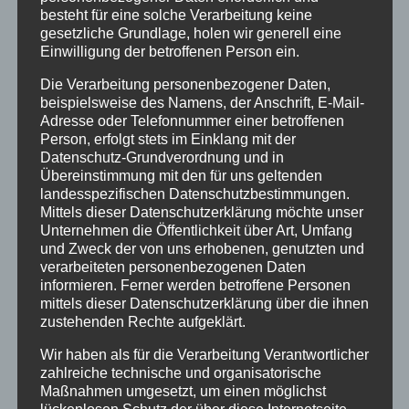
Stadtgymnasiums und trug zur kulturellen Vielfalt
besteht für eine solche Verarbeitung keine
unserer Schulgemeinschaft bei. Sein musikalisches
gesetzliche Grundlage, holen wir generell eine
Talent, seine herzliche Persönlichkeit und sein
Einwilligung der betroffenen Person ein.
geistreicher Humor hinterlassen eine Lücke, die
Die Verarbeitung personenbezogener Daten,
schwer zu schließen sein wird.
beispielsweise des Namens, der Anschrift, E-Mail-
Adresse oder Telefonnummer einer betroffenen
Wir werden ihn als einen warmherzigen und
Person, erfolgt stets im Einklang mit der
engagierten Menschen in Erinnerung behalten, der
Datenschutz-Grundverordnung und in
unser Schulleben auf vielfältige Weise bereichert
Übereinstimmung mit den für uns geltenden
hat. Sein Wirken und seine Persönlichkeit werden
landesspezifischen Datenschutzbestimmungen.
uns fehlen und in unserer Erinnerung weiterleben.
Mittels dieser Datenschutzerklärung möchte unser
Unternehmen die Öffentlichkeit über Art, Umfang
Unser tiefes Mitgefühl gilt seiner Familie und seinen
und Zweck der von uns erhobenen, genutzten und
Angehörigen. Wir wünschen Ihnen viel Kraft in
verarbeiteten personenbezogenen Daten
dieser schweren Zeit.
informieren. Ferner werden betroffene Personen
mittels dieser Datenschutzerklärung über die ihnen
In stiller Trauer
zustehenden Rechte aufgeklärt.
die Schulleitung und das Kollegium des
Wir haben als für die Verarbeitung Verantwortlicher
Stadtgymnasiums Dortmund
zahlreiche technische und organisatorische
Maßnahmen umgesetzt, um einen möglichst