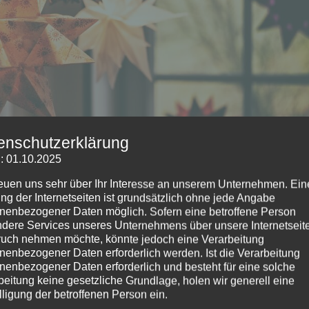
enschutzerklärung
: 01.10.2025
reuen uns sehr über Ihr Interesse an unserem Unternehmen. Ein
ng der Internetseiten ist grundsätzlich ohne jede Angabe
nenbezogener Daten möglich. Sofern eine betroffene Person
dere Services unseres Unternehmens über unsere Internetseite
uch nehmen möchte, könnte jedoch eine Verarbeitung
nenbezogener Daten erforderlich werden. Ist die Verarbeitung
chten wir einen Moment nutzen, um gemeinsam mit Ihnen über d
nenbezogener Daten erforderlich und besteht für eine solche
ulgemeinschaft ausmachen – unabhängig von religiösen
beitung keine gesetzliche Grundlage, holen wir generell eine
die Gelegenheit, gemeinsam über Respekt, Toleranz und Vielfalt
lligung der betroffenen Person ein.