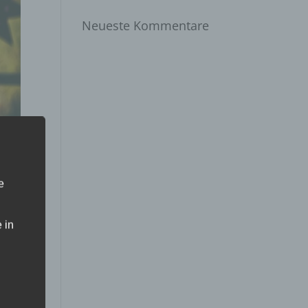
Neueste Kommentare
e
 in
ie