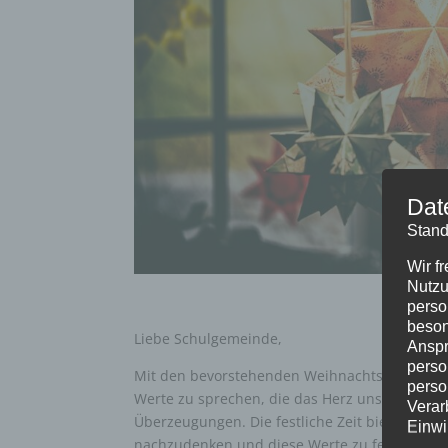
Dat
Stand
Wir f
Nutzu
perso
beson
Liebe Schulgemeinde,
Anspr
perso
Mit den bevorstehenden Weihnachtsferien mö
perso
Werte zu sprechen, die das Herz unserer Sch
Verar
Überzeugungen. Die festliche Zeit bietet uns 
Einwi
nachzudenken und diese Werte zu feiern.