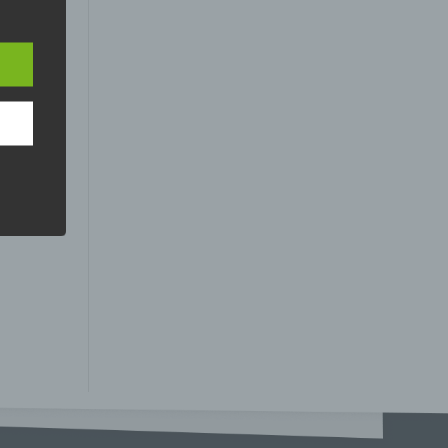
 den
e
nsere
 Um
er, zu
en
en,