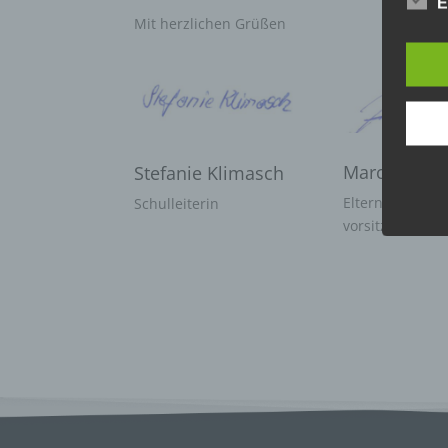
E
Die D
Mit herzlichen Grüßen
Europ
Daten
Daten
Kunde
dies 
Begrif
Wir v
Marc Werde
Stefanie Klimasch
folge
Elternpflegscha
Schulleiterin
vorsitzender
a) pe
Perso
ident
„betro
Perso
Zuord
Stand
beson
genet
Identi