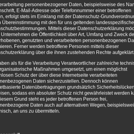
erarbeitung personenbezogener Daten, beispielsweise des Na
ckpfeiler unseres Zusammenlebens. Respektvoller Umgang miteinan
nschrift, E-Mail-Adresse oder Telefonnummer einer betroffenen
n, erfolgt stets im Einklang mit der Datenschutz-Grundverordnu
iösen Überzeugungen ist das Fundament, auf dem unsere
n Übereinstimmung mit den für uns geltenden landesspezifisch
 seine Geschichte und seine Persönlichkeit mit ein, und gerade in
schutzbestimmungen. Mittels dieser Datenschutzerklärung mö
 Unternehmen die Öffentlichkeit über Art, Umfang und Zweck de
rhobenen, genutzten und verarbeiteten personenbezogenen Da
heidende Rolle in unserer Schulfamilie. Wir respektieren und
mieren. Ferner werden betroffene Personen mittels dieser
tilen und kulturellen Hintergründen. In dieser Offenheit erfahren
schutzerklärung über die ihnen zustehenden Rechte aufgeklärt
usammenleben fruchtbar macht.
aben als für die Verarbeitung Verantwortlicher zahlreiche techn
möchten wir betonen, dass die Werte von Respekt und Toleranz für 
rganisatorische Maßnahmen umgesetzt, um einen möglichst
aubensrichtungen oder Überzeugungen sind wir eine Gemeinschaft,
nlosen Schutz der über diese Internetseite verarbeiteten
nenbezogenen Daten sicherzustellen. Dennoch können
netbasierte Datenübertragungen grundsätzlich Sicherheitslücke
ers, in der wir uns bewusstwerden können, wie wichtig es ist,
isen, sodass ein absoluter Schutz nicht gewährleistet werden k
Verschiedenheiten, die uns einzigartig machen. Möge diese Zeit de
iesem Grund steht es jeder betroffenen Person frei,
nenbezogene Daten auch auf alternativen Wegen, beispielswe
gemeinschaft vereint sind, getragen von den Werten der Offenheit
onisch, an uns zu übermitteln.
riedliche und frohe Weihnachtszeit, unabhängig von den individue
ffsbestimmungen
24 für uns alle von Verständnis, Respekt und Toleranz geprägt sein