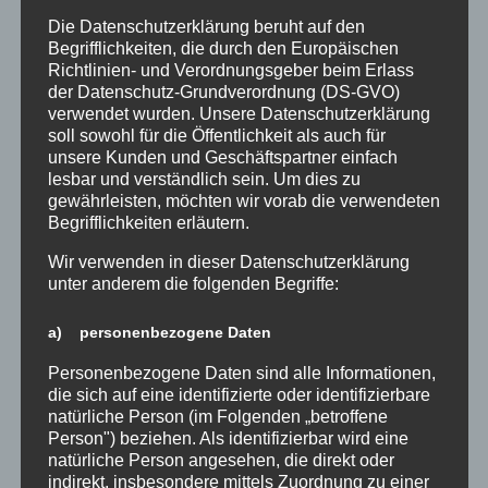
(„Never too late“, „Wer, wenn nicht wir“ und „Give us
Die Datenschutzerklärung beruht auf den
hope“).
Begrifflichkeiten, die durch den Europäischen
Richtlinien- und Verordnungsgeber beim Erlass
„Ich bin froh, an einer Schule zu sein, an der ein
der Datenschutz-Grundverordnung (DS-GVO)
verwendet wurden. Unsere Datenschutzerklärung
solches Konzert möglich ist“, würdigte die
soll sowohl für die Öffentlichkeit als auch für
Schulleiterin Frau Klimasch das Engagement der
unsere Kunden und Geschäftspartner einfach
Musizierenden, Lehrkräfte und Helfer.
lesbar und verständlich sein. Um dies zu
gewährleisten, möchten wir vorab die verwendeten
Und auch wir möchten uns herzlich bei allen
Begrifflichkeiten erläutern.
Beteiligten bedanken, die uns geholfen haben,
Wir verwenden in dieser Datenschutzerklärung
dieses Konzert auf die Beine zu stellen:
unter anderem die folgenden Begriffe:
– Schulchor (5.-6.Klasse; Leitung: M. Horstendahl,
Chr. Sielczak)
a) personenbezogene Daten
– Projektchor (Leitung: Chr. Sielczak, B. Volland)
Personenbezogene Daten sind alle Informationen,
– Keyboard- und Instrumental-AG mit
die sich auf eine identifizierte oder identifizierbare
Orchestermusikern (Leitung: M. Horstendahl, Chr.
natürliche Person (im Folgenden „betroffene
Sielczak, B. Volland)
Person") beziehen. Als identifizierbar wird eine
– Querflöten-AG (Leitung: S. Dalbert)
natürliche Person angesehen, die direkt oder
– Schlagzeug-AG (Leitung: T. Pree)
indirekt, insbesondere mittels Zuordnung zu einer