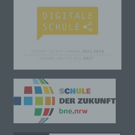
Person, Behörde, Einrichtung oder andere Stelle,
die allein oder gemeinsam mit anderen über die
Zwecke und Mittel der Verarbeitung von
personenbezogenen Daten entscheidet. Sind die
Zwecke und Mittel dieser Verarbeitung durch das
Unionsrecht oder das Recht der Mitgliedstaaten
vorgegeben, so kann der Verantwortliche
beziehungsweise können die bestimmten Kriterien
seiner Benennung nach dem Unionsrecht oder
dem Recht der Mitgliedstaaten vorgesehen
werden.
h) Auftragsverarbeiter
Auftragsverarbeiter ist eine natürliche oder
juristische Person, Behörde, Einrichtung oder
andere Stelle, die personenbezogene Daten im
Auftrag des Verantwortlichen verarbeitet.
i) Empfänger
Empfänger ist eine natürliche oder juristische
Person, Behörde, Einrichtung oder andere Stelle,
der personenbezogene Daten offengelegt werden,