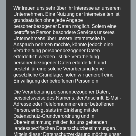
Wir freuen uns sehr über Ihr Interesse an unserem
Unternehmen. Eine Nutzung der Internetseiten ist
grundsätzlich ohne jede Angabe
personenbezogener Daten möglich. Sofern eine
betroffene Person besondere Services unseres
Unternehmens über unsere Internetseite in
Anspruch nehmen möchte, könnte jedoch eine
Verarbeitung personenbezogener Daten
erforderlich werden. Ist die Verarbeitung
personenbezogener Daten erforderlich und
besteht für eine solche Verarbeitung keine
gesetzliche Grundlage, holen wir generell eine
Einwilligung der betroffenen Person ein.
Die Verarbeitung personenbezogener Daten,
beispielsweise des Namens, der Anschrift, E-Mail-
Adresse oder Telefonnummer einer betroffenen
Person, erfolgt stets im Einklang mit der
Datenschutz-Grundverordnung und in
Übereinstimmung mit den für uns geltenden
Unsere kleinsten Sängerinnen und Sänger aus dem
landesspezifischen Datenschutzbestimmungen.
Schulchor (Jahrgangsstufen 5 und 6), die die ganze
Mittels dieser Datenschutzerklärung möchte unser