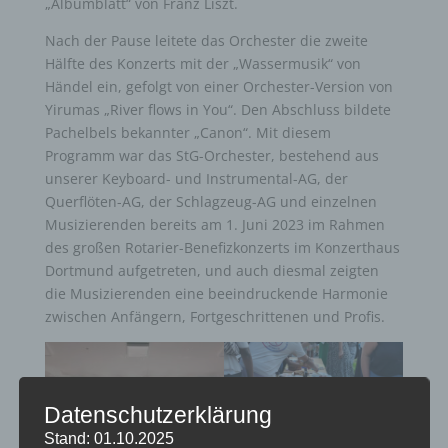
„Albumblatt“ von Franz Liszt.
Nach der Pause leitete das Orchester die zweite
Hälfte des Konzerts mit der „Wassermusik“ von
Händel ein, gefolgt von einer Orchester-Version von
Yirumas „River flows in You“. Den Abschluss bildete
Pachelbels bekannter „Canon“. Mit diesem
Programm war das StG-Orchester, bestehend aus
unserer Keyboard- und Instrumental-AG, der
Querflöten-AG, der Schlagzeug-AG und einzelnen
Musizierenden bereits am 1. Juni 2023 im Rahmen
des großen Rotarier-Benefizkonzerts im Konzerthaus
Dortmund aufgetreten, und auch diesmal zeigten
die Musizierenden eine beeindruckende Harmonie
zwischen Anfängern, Fortgeschrittenen und Profis.
Datenschutzerklärung
Stand: 01.10.2025