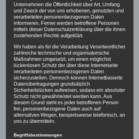
Zeit mitgefiebert hatten, durften nun zusammen mit
Unternehmen die Öffentlichkeit über Art, Umfang
dem Projektchor erstmals auf einer Bühne auftreten!
und Zweck der von uns erhobenen, genutzten und
verarbeiteten personenbezogenen Daten
Nach der Chor-Version von „Cover me in sunshine“,
informieren. Ferner werden betroffene Personen
auch im Original ein Song für Groß und Klein (Pink
mittels dieser Datenschutzerklärung über die ihnen
und Tochter Willow), sangen und rappten sie
zustehenden Rechte aufgeklärt.
gekonnt zu Sias „The Greatest“. Eine tolle Erfahrung
für unsere Jüngsten, die wir in Zukunft sicher
Wir haben als für die Verarbeitung Verantwortlicher
zahlreiche technische und organisatorische
häufiger sehen bekommen werden.
Maßnahmen umgesetzt, um einen möglichst
lückenlosen Schutz der über diese Internetseite
Mehr zu sehen bekam das Publikum diesmal bereits
verarbeiteten personenbezogenen Daten
von Marcel Sobisiak, der ebenfalls im Chor gestartet
sicherzustellen. Dennoch können Internetbasierte
war und sich an diesem Abend traute, als Solo-
Datenübertragungen grundsätzlich
Künstler mit eigener Gitarren-Begleitung den Song „I
Sicherheitslücken aufweisen, sodass ein absoluter
know I’m funny haha“ von Faye Webster darzubieten.
Schutz nicht gewährleistet werden kann. Aus
diesem Grund steht es jeder betroffenen Person
Dieser Mut und der wundervoll einfühlsame Vortrag
frei, personenbezogene Daten auch auf
wurden von donnerndem Applaus und Jubel von
alternativen Wegen, beispielsweise telefonisch, an
einem begeisterten Publikum belohnt.
uns zu übermitteln.
Wieviel Spaß Singen machen kann, bewies der
Begriffsbestimmungen
Projektchor im Finale mit den weiteren Beiträgen