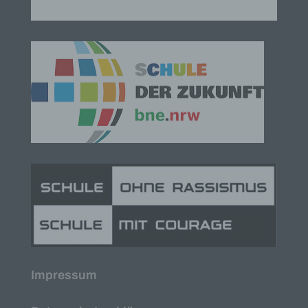
soll sowohl für die Öffentlichkeit als auch für
unsere Kunden und Geschäftspartner einfach
lesbar und verständlich sein. Um dies zu
gewährleisten, möchten wir vorab die verwendeten
Begrifflichkeiten erläutern.
Wir verwenden in dieser Datenschutzerklärung
unter anderem die folgenden Begriffe:
a) personenbezogene Daten
Personenbezogene Daten sind alle Informationen,
die sich auf eine identifizierte oder identifizierbare
natürliche Person (im Folgenden „betroffene
Person") beziehen. Als identifizierbar wird eine
natürliche Person angesehen, die direkt oder
indirekt, insbesondere mittels Zuordnung zu einer
Kennung wie einem Namen, zu einer
Kennnummer, zu Standortdaten, zu einer Online-
Kennung oder zu einem oder mehreren
Impressum
besonderen Merkmalen, die Ausdruck der
physischen, physiologischen, genetischen,
psychischen, wirtschaftlichen, kulturellen oder