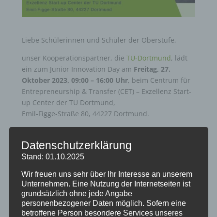
Liebe Schülerinnen und Schüler der Oberstufe,
unser Kooperationspartner, die
TU-Dortmund
, lädt
ein zum Junior Innovation Day am
Freitag, 27.
Oktober 2023, 09:00 – 16:00 Uhr
, beim Centrum für
Entrepreneurship & Transfer (CET) – Exzellenz Start-
up Center der TU Dortmund,
Emil-Figge-Straße 80, 44227 Dortmund.
Wir freuen uns über zahlreiche Anmeldungen –
gerne bis zum 15.09.2023 an
leo.wiwi@tu-
Datenschutzerklärung
dortmund.de
Stand: 01.10.2025
Zum Flyer der TU-Dortmund
Wir freuen uns sehr über Ihr Interesse an unserem
Unternehmen. Eine Nutzung der Internetseiten ist
grundsätzlich ohne jede Angabe
personenbezogener Daten möglich. Sofern eine
betroffene Person besondere Services unseres