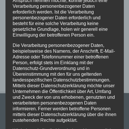
Anspruch nehmen möchte, könnte jedoch eine
Neueste Beiträge
Verarbeitung personenbezogener Daten
erforderlich werden. Ist die Verarbeitung
Schöne Sommerferien
personenbezogener Daten erforderlich und
Sportfest 2026 im Goystadion
besteht für eine solche Verarbeitung keine
gesetzliche Grundlage, holen wir generell eine
Gruß vom Förderverein
Einwilligung der betroffenen Person ein.
Innenhofparty des Kollegiums – Kunst trifft
Die Verarbeitung personenbezogener Daten,
Gemeinschaft
beispielsweise des Namens, der Anschrift, E-Mail-
Exkursionstag der Einführungsphase (EF/11)
Adresse oder Telefonnummer einer betroffenen
Person, erfolgt stets im Einklang mit der
Neueste Kommentare
Datenschutz-Grundverordnung und in
Übereinstimmung mit den für uns geltenden
landesspezifischen Datenschutzbestimmungen.
Mittels dieser Datenschutzerklärung möchte unser
Unternehmen die Öffentlichkeit über Art, Umfang
und Zweck der von uns erhobenen, genutzten und
verarbeiteten personenbezogenen Daten
informieren. Ferner werden betroffene Personen
mittels dieser Datenschutzerklärung über die ihnen
zustehenden Rechte aufgeklärt.