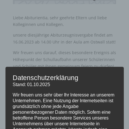
Liebe Abiturientia, sehr geehrte Eltern und liebe
Kolleginnen und Kollegen,
unsere diesjährige Abiturzeugnisvergabe findet am
16.06.2023 ab 14.00 Uhr in der Aula am Ostwall statt!
Wir freuen uns darauf, dieses besondere Ereignis als
Höhepunkt der Schullaufbahn unserer Schülerinnen
und Schüler mit Ihnen gemeinsam feiern zu dürfen!
Datenschutzerklärung
Mit freundlichen Grüßen
Stand: 01.10.2025
Stefanie Klimasch
(Schulleiterin)
Wir freuen uns sehr über Ihr Interesse an unserem
Unternehmen. Eine Nutzung der Internetseiten ist
grundsätzlich ohne jede Angabe
personenbezogener Daten möglich. Sofern eine
betroffene Person besondere Services unseres
Unternehmens über unsere Internetseite in