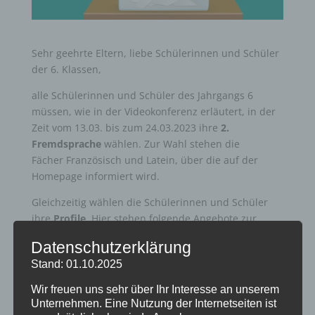
Sehr geehrte Eltern, liebe Schülerinnen und Schüler
der 6. Klassen,
alle Schülerinnen und Schüler des Jahrgangs 6
müssen, wie in der Videokonferenz erläutert, in der
Zeit vom 13.03. bis zum 24.03.2023 ihre
2.
Fremdsprache
wählen. Zur Wahl stehen die
Fächer Französisch und Latein, über die auf der
Homepage informiert wird.
Gleichzeitig wählen die Schülerinnen und Schüler
ihre
Profile
. Hier stehen folgende Angebote zur
Wahl:
Datenschutzerklärung
Kreativwerkstatt
Stand: 01.10.2025
Gesellschaftswissenschaften
Wir freuen uns sehr über Ihr Interesse an unserem
Naturwissenschaften
Unternehmen. Eine Nutzung der Internetseiten ist