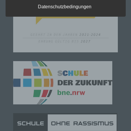
Richtlinien- und Verordnungsgeber beim Erlass
der Datenschutz-Grundverordnung (DS-GVO)
Datenschutzbedingungen
verwendet wurden. Unsere Datenschutzerklärung
soll sowohl für die Öffentlichkeit als auch für
unsere Kunden und Geschäftspartner einfach
lesbar und verständlich sein. Um dies zu
gewährleisten, möchten wir vorab die verwendeten
Begrifflichkeiten erläutern.
Wir verwenden in dieser Datenschutzerklärung
unter anderem die folgenden Begriffe:
a) personenbezogene Daten
Personenbezogene Daten sind alle Informationen,
die sich auf eine identifizierte oder identifizierbare
natürliche Person (im Folgenden „betroffene
Person") beziehen. Als identifizierbar wird eine
natürliche Person angesehen, die direkt oder
indirekt, insbesondere mittels Zuordnung zu einer
Kennung wie einem Namen, zu einer
Kennnummer, zu Standortdaten, zu einer Online-
Kennung oder zu einem oder mehreren