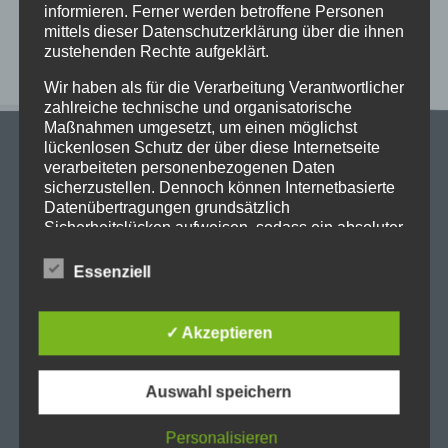
informieren. Ferner werden betroffene Personen
Neueste Kommentare
mittels dieser Datenschutzerklärung über die ihnen
zustehenden Rechte aufgeklärt.
Wir haben als für die Verarbeitung Verantwortlicher
zahlreiche technische und organisatorische
Maßnahmen umgesetzt, um einen möglichst
lückenlosen Schutz der über diese Internetseite
verarbeiteten personenbezogenen Daten
sicherzustellen. Dennoch können Internetbasierte
Datenübertragungen grundsätzlich
Sicherheitslücken aufweisen, sodass ein absoluter
Stadtgymnasium Dortmund
Schutz nicht gewährleistet werden kann. Aus
Adresse: Heiliger Weg 25, 44135 Dortmund
diesem Grund steht es jeder betroffenen Person
Essenziell
frei, personenbezogene Daten auch auf
Telefon: 0231-50 23 136
alternativen Wegen, beispielsweise telefonisch, an
Fax: 0231-50 10 769
uns zu übermitteln.
✓ Akzeptieren
eMail: stadt-gymnasium@stadtdo.de
Begriffsbestimmungen
Auswahl speichern
Die Datenschutzerklärung beruht auf den
Begrifflichkeiten, die durch den Europäischen
Personalisieren