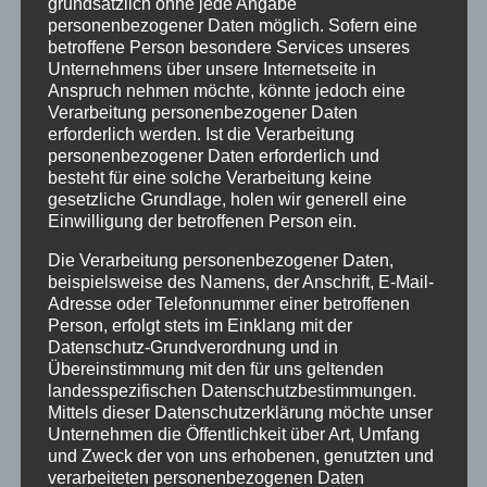
grundsätzlich ohne jede Angabe
Hier gelangen Sie zum Wahlformular für die zweite
personenbezogener Daten möglich. Sofern eine
betroffene Person besondere Services unseres
Fremdsprache und zur Wahl der Profile.
Unternehmens über unsere Internetseite in
Anspruch nehmen möchte, könnte jedoch eine
Verarbeitung personenbezogener Daten
erforderlich werden. Ist die Verarbeitung
personenbezogener Daten erforderlich und
besteht für eine solche Verarbeitung keine
gesetzliche Grundlage, holen wir generell eine
Neueste Beiträge
Einwilligung der betroffenen Person ein.
Anmeldung für die Übermittagsbetreuung im
Die Verarbeitung personenbezogener Daten,
Schuljahr 26/27
beispielsweise des Namens, der Anschrift, E-Mail-
Adresse oder Telefonnummer einer betroffenen
Wir verabschieden Herrn Windt in den Ruhestand
Person, erfolgt stets im Einklang mit der
Kunst und Kultur bei den alten Griechen
Datenschutz-Grundverordnung und in
Übereinstimmung mit den für uns geltenden
Vorstellungen des Literaturkurses „Darstellendes
landesspezifischen Datenschutzbestimmungen.
Spiel“ in der Aula am Ostwall
Mittels dieser Datenschutzerklärung möchte unser
Unternehmen die Öffentlichkeit über Art, Umfang
Begrüßungsnachmittag am StG: Ein Nachmittag
und Zweck der von uns erhobenen, genutzten und
voller Vorfreude, Gemeinschaft und kühler Brisen
verarbeiteten personenbezogenen Daten