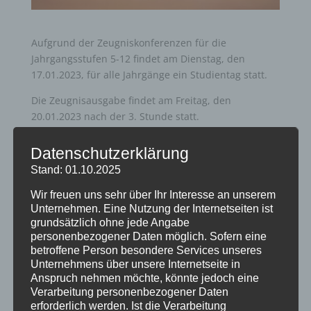
Aufgrund der Zeugniskonferenzen für die
Jahrgangsstufen 5-12 findet am Dienstag, den
17.01.2023, für alle Jahrgänge ein Studientag statt.
Die Zeugnisausgabe findet am Freitag, den
20.01.2023 nach der 3. Stunde statt.
Datenschutzerklärung
Stand: 01.10.2025
Wir freuen uns sehr über Ihr Interesse an unserem
Unternehmen. Eine Nutzung der Internetseiten ist
grundsätzlich ohne jede Angabe
Neueste Beiträge
personenbezogener Daten möglich. Sofern eine
Schöne Sommerferien
betroffene Person besondere Services unseres
Unternehmens über unsere Internetseite in
Sportfest 2026 im Goystadion
Anspruch nehmen möchte, könnte jedoch eine
Gruß vom Förderverein
Verarbeitung personenbezogener Daten
erforderlich werden. Ist die Verarbeitung
Innenhofparty des Kollegiums – Kunst trifft