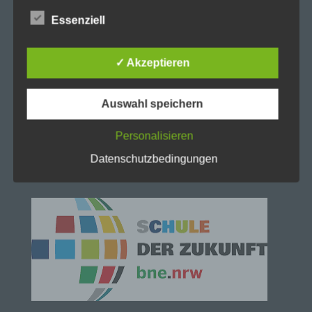
lückenlosen Schutz der über diese Internetseite
Essenziell
verarbeiteten personenbezogenen Daten
sicherzustellen. Dennoch können Internetbasierte
Datenübertragungen grundsätzlich
✓ Akzeptieren
Sicherheitslücken aufweisen, sodass ein absoluter
Schutz nicht gewährleistet werden kann. Aus
diesem Grund steht es jeder betroffenen Person
Auswahl speichern
frei, personenbezogene Daten auch auf
alternativen Wegen, beispielsweise telefonisch, an
Personalisieren
uns zu übermitteln.
Datenschutzbedingungen
Begriffsbestimmungen
Die Datenschutzerklärung beruht auf den
Begrifflichkeiten, die durch den Europäischen
Richtlinien- und Verordnungsgeber beim Erlass
der Datenschutz-Grundverordnung (DS-GVO)
verwendet wurden. Unsere Datenschutzerklärung
soll sowohl für die Öffentlichkeit als auch für
unsere Kunden und Geschäftspartner einfach
lesbar und verständlich sein. Um dies zu
gewährleisten, möchten wir vorab die verwendeten