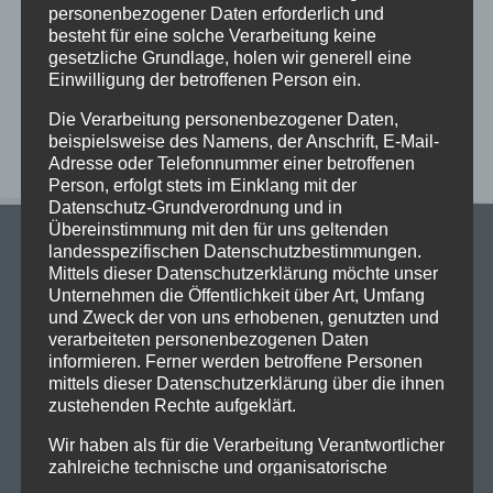
personenbezogener Daten erforderlich und
Gemeinschaft
besteht für eine solche Verarbeitung keine
Exkursionstag der Einführungsphase (EF/11)
gesetzliche Grundlage, holen wir generell eine
Einwilligung der betroffenen Person ein.
Neueste Kommentare
Die Verarbeitung personenbezogener Daten,
beispielsweise des Namens, der Anschrift, E-Mail-
Adresse oder Telefonnummer einer betroffenen
Person, erfolgt stets im Einklang mit der
Datenschutz-Grundverordnung und in
Übereinstimmung mit den für uns geltenden
landesspezifischen Datenschutzbestimmungen.
Mittels dieser Datenschutzerklärung möchte unser
Unternehmen die Öffentlichkeit über Art, Umfang
und Zweck der von uns erhobenen, genutzten und
verarbeiteten personenbezogenen Daten
Stadtgymnasium Dortmund
informieren. Ferner werden betroffene Personen
Adresse: Heiliger Weg 25, 44135 Dortmund
mittels dieser Datenschutzerklärung über die ihnen
Telefon: 0231-50 23 136
zustehenden Rechte aufgeklärt.
Fax: 0231-50 10 769
Wir haben als für die Verarbeitung Verantwortlicher
eMail: stadt-gymnasium@stadtdo.de
zahlreiche technische und organisatorische
Maßnahmen umgesetzt, um einen möglichst