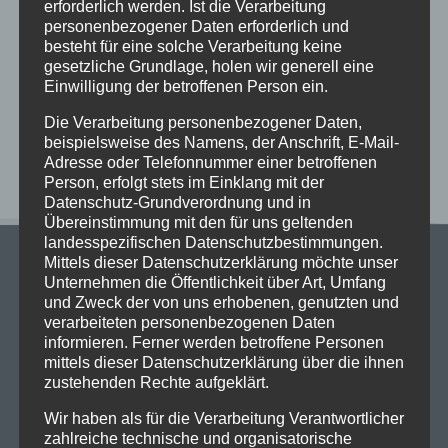
erforderlich werden. Ist die Verarbeitung
Vorstellungen des Literaturkurses „Darstellendes
personenbezogener Daten erforderlich und
Spiel“ in der Aula am Ostwall
besteht für eine solche Verarbeitung keine
Begrüßungsnachmittag am StG: Ein Nachmittag
gesetzliche Grundlage, holen wir generell eine
Einwilligung der betroffenen Person ein.
voller Vorfreude, Gemeinschaft und kühler Brisen
Die Verarbeitung personenbezogener Daten,
Neueste Kommentare
beispielsweise des Namens, der Anschrift, E-Mail-
Adresse oder Telefonnummer einer betroffenen
Person, erfolgt stets im Einklang mit der
Datenschutz-Grundverordnung und in
Übereinstimmung mit den für uns geltenden
landesspezifischen Datenschutzbestimmungen.
Mittels dieser Datenschutzerklärung möchte unser
Unternehmen die Öffentlichkeit über Art, Umfang
und Zweck der von uns erhobenen, genutzten und
verarbeiteten personenbezogenen Daten
informieren. Ferner werden betroffene Personen
Stadtgymnasium Dortmund
mittels dieser Datenschutzerklärung über die ihnen
Adresse: Heiliger Weg 25, 44135 Dortmund
zustehenden Rechte aufgeklärt.
Telefon: 0231-50 23 136
Wir haben als für die Verarbeitung Verantwortlicher
Fax: 0231-50 10 769
zahlreiche technische und organisatorische