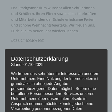
Das Stadtgymnasium wünscht allen Schülerinnen
und Schülern, ihren Eltern sowie allen Lehrkräften
und Mitarbeitenden der Schule erholsame Ferien
und schöne Weihnachtsfeiertage. Wir freuen uns,
Euch alle im neuen Jahr wiederzusehen.
Das Homepage-Team
Datenschutzerklärung
Stand: 01.10.2025
Wir freuen uns sehr über Ihr Interesse an unserem
Unternehmen. Eine Nutzung der Internetseiten ist
Neueste Beiträge
grundsätzlich ohne jede Angabe
Anmeldung für die Übermittagsbetreuung im
personenbezogener Daten möglich. Sofern eine
Schuljahr 26/27
betroffene Person besondere Services unseres
Unternehmens über unsere Internetseite in
Wir verabschieden Herrn Windt in den Ruhestand
Anspruch nehmen möchte, könnte jedoch eine
Kunst und Kultur bei den alten Griechen
Verarbeitung personenbezogener Daten