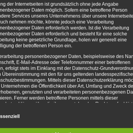
ng der Internetseiten ist grundsätzlich ohne jede Angabe
nenbezogener Daten möglich. Sofern eine betroffene Person
dere Services unseres Unternehmens über unsere Internetseite
uch nehmen möchte, könnte jedoch eine Verarbeitung
nenbezogener Daten erforderlich werden. Ist die Verarbeitung
nenbezogener Daten erforderlich und besteht für eine solche
beitung keine gesetzliche Grundlage, holen wir generell eine
lligung der betroffenen Person ein.
erarbeitung personenbezogener Daten, beispielsweise des Na
nschrift, E-Mail-Adresse oder Telefonnummer einer betroffenen
n, erfolgt stets im Einklang mit der Datenschutz-Grundverordnu
n Übereinstimmung mit den für uns geltenden landesspezifisch
schutzbestimmungen. Mittels dieser Datenschutzerklärung mö
 Unternehmen die Öffentlichkeit über Art, Umfang und Zweck de
rhobenen, genutzten und verarbeiteten personenbezogenen Da
mieren. Ferner werden betroffene Personen mittels dieser
schutzerklärung über die ihnen zustehenden Rechte aufgeklärt
 findet statt am Mittwoch, den 02.11.2022, um 18:30 Uhr in der
aben als für die Verarbeitung Verantwortlicher zahlreiche techn
ssenziell
rganisatorische Maßnahmen umgesetzt, um einen möglichst
nlosen Schutz der über diese Internetseite verarbeiteten
nenbezogenen Daten sicherzustellen. Dennoch können