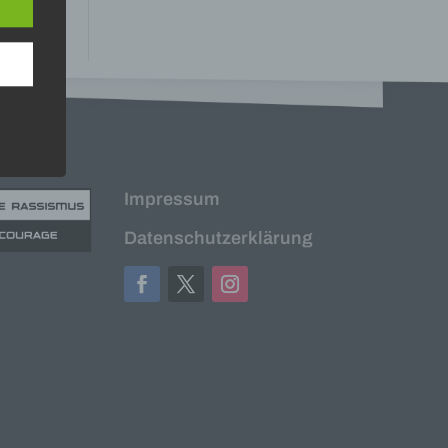
n
ann.
ise
 den
Impressum
e
Datenschutzerklärung
nsere
 Um