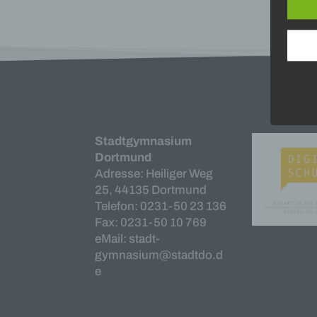
Inter
aufwe
Aus d
perso
telef
Begri
Die D
Stadtgymnasium
Europ
Daten
Dortmund
Daten
Adresse: Heiliger Weg
Kunde
25, 44135 Dortmund
dies 
Telefon: 0231-50 23 136
Begrif
Fax: 0231-50 10 769
Wir v
eMail: stadt-
folge
gymnasium@stadtdo.d
e
a) pe
Perso