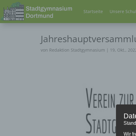
Startseite
Unsere Schu
Jahreshauptversammlu
von
Redaktion Stadtgymnasium
|
19, Okt., 202
Dat
Stand
Wir f