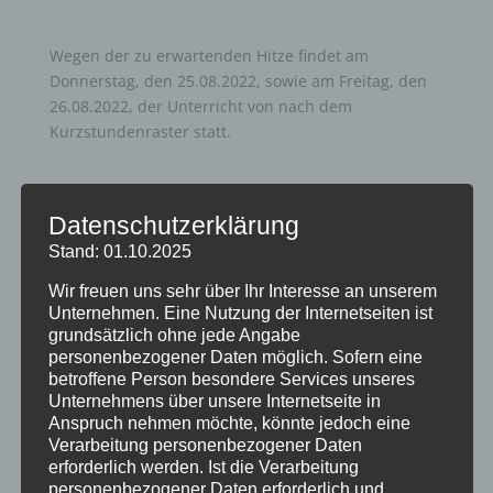
Wegen der zu erwartenden Hitze findet am
Donnerstag, den 25.08.2022, sowie am Freitag, den
26.08.2022, der Unterricht von nach dem
Kurzstundenraster statt.
Datenschutzerklärung
Stand: 01.10.2025
Wir freuen uns sehr über Ihr Interesse an unserem
Neueste Beiträge
Unternehmen. Eine Nutzung der Internetseiten ist
grundsätzlich ohne jede Angabe
Schöne Sommerferien
personenbezogener Daten möglich. Sofern eine
Sportfest 2026 im Goystadion
betroffene Person besondere Services unseres
Unternehmens über unsere Internetseite in
Gruß vom Förderverein
Anspruch nehmen möchte, könnte jedoch eine
Innenhofparty des Kollegiums – Kunst trifft
Verarbeitung personenbezogener Daten
Gemeinschaft
erforderlich werden. Ist die Verarbeitung
personenbezogener Daten erforderlich und