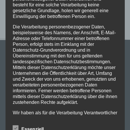
Exkursionstag der Einführungsphase (EF/11)
besteht für eine solche Verarbeitung keine
gesetzliche Grundlage, holen wir generell eine
Neueste Kommentare
Einwilligung der betroffenen Person ein.
Die Verarbeitung personenbezogener Daten,
beispielsweise des Namens, der Anschrift, E-Mail-
Adresse oder Telefonnummer einer betroffenen
Person, erfolgt stets im Einklang mit der
Datenschutz-Grundverordnung und in
Übereinstimmung mit den für uns geltenden
landesspezifischen Datenschutzbestimmungen.
Mittels dieser Datenschutzerklärung möchte unser
Unternehmen die Öffentlichkeit über Art, Umfang
Stadtgymnasium Dortmund
und Zweck der von uns erhobenen, genutzten und
verarbeiteten personenbezogenen Daten
Adresse: Heiliger Weg 25, 44135 Dortmund
informieren. Ferner werden betroffene Personen
Telefon: 0231-50 23 136
mittels dieser Datenschutzerklärung über die ihnen
Fax: 0231-50 10 769
zustehenden Rechte aufgeklärt.
eMail: stadt-gymnasium@stadtdo.de
Wir haben als für die Verarbeitung Verantwortlicher
zahlreiche technische und organisatorische
Maßnahmen umgesetzt, um einen möglichst
Essenziell
lückenlosen Schutz der über diese Internetseite