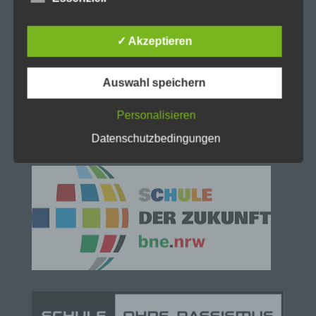
verarbeiteten personenbezogenen Daten
sicherzustellen. Dennoch können Internetbasierte
✓ Akzeptieren
Datenübertragungen grundsätzlich
Sicherheitslücken aufweisen, sodass ein absoluter
Schutz nicht gewährleistet werden kann. Aus
Auswahl speichern
diesem Grund steht es jeder betroffenen Person
frei, personenbezogene Daten auch auf
alternativen Wegen, beispielsweise telefonisch, an
Personalisieren
uns zu übermitteln.
Datenschutzbedingungen
Begriffsbestimmungen
Die Datenschutzerklärung beruht auf den
Begrifflichkeiten, die durch den Europäischen
Richtlinien- und Verordnungsgeber beim Erlass
der Datenschutz-Grundverordnung (DS-GVO)
verwendet wurden. Unsere Datenschutzerklärung
soll sowohl für die Öffentlichkeit als auch für
unsere Kunden und Geschäftspartner einfach
lesbar und verständlich sein. Um dies zu
gewährleisten, möchten wir vorab die verwendeten
Begrifflichkeiten erläutern.