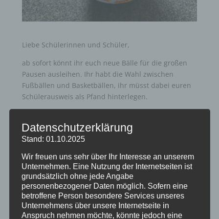
Liebe Schülerinnen und Schüler,
ab sofort könnt ihr euch neue Bälle für die großen
Pausen ausleihen. Ihr habt die Wahl zwischen
Fußbällen und Basketbällen, ihr müsst dabei euren
Schülerausweis als Pfand hinterlegen.
Wir wünschen euch viel Spaß in eurer sportlichen
Datenschutzerklärung
Pause!
Stand: 01.10.2025
Wir freuen uns sehr über Ihr Interesse an unserem
Unternehmen. Eine Nutzung der Internetseiten ist
grundsätzlich ohne jede Angabe
personenbezogener Daten möglich. Sofern eine
betroffene Person besondere Services unseres
Neueste Beiträge
Unternehmens über unsere Internetseite in
Anspruch nehmen möchte, könnte jedoch eine
Wir verabschieden Herrn Windt in den Ruhestand