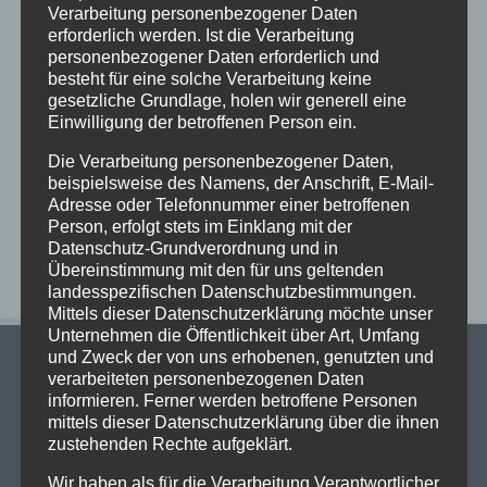
Verarbeitung personenbezogener Daten
Kunst und Kultur bei den alten Griechen
erforderlich werden. Ist die Verarbeitung
personenbezogener Daten erforderlich und
Vorstellungen des Literaturkurses „Darstellendes
besteht für eine solche Verarbeitung keine
Spiel“ in der Aula am Ostwall
gesetzliche Grundlage, holen wir generell eine
Begrüßungsnachmittag am StG: Ein Nachmittag
Einwilligung der betroffenen Person ein.
voller Vorfreude, Gemeinschaft und kühler Brisen
Die Verarbeitung personenbezogener Daten,
Stundenraster bei der aktuellen Wetterlage
beispielsweise des Namens, der Anschrift, E-Mail-
Adresse oder Telefonnummer einer betroffenen
Person, erfolgt stets im Einklang mit der
Neueste Kommentare
Datenschutz-Grundverordnung und in
Übereinstimmung mit den für uns geltenden
landesspezifischen Datenschutzbestimmungen.
Mittels dieser Datenschutzerklärung möchte unser
Unternehmen die Öffentlichkeit über Art, Umfang
und Zweck der von uns erhobenen, genutzten und
verarbeiteten personenbezogenen Daten
informieren. Ferner werden betroffene Personen
mittels dieser Datenschutzerklärung über die ihnen
zustehenden Rechte aufgeklärt.
Stadtgymnasium Dortmund
Wir haben als für die Verarbeitung Verantwortlicher