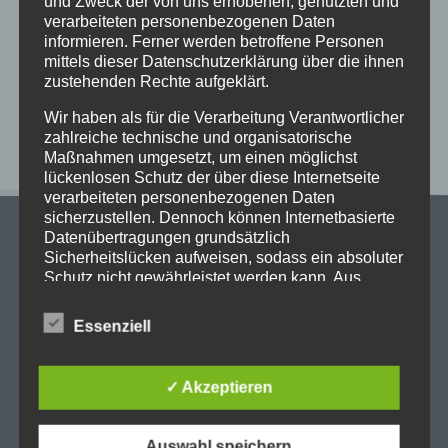
und Zweck der von uns erhobenen, genutzten und
Begrüßungsnachmittag am StG: Ein Nachmittag
verarbeiteten personenbezogenen Daten
voller Vorfreude, Gemeinschaft und kühler Brisen
informieren. Ferner werden betroffene Personen
Stundenraster bei der aktuellen Wetterlage
mittels dieser Datenschutzerklärung über die ihnen
zustehenden Rechte aufgeklärt.
Neueste Kommentare
Wir haben als für die Verarbeitung Verantwortlicher
zahlreiche technische und organisatorische
Maßnahmen umgesetzt, um einen möglichst
lückenlosen Schutz der über diese Internetseite
verarbeiteten personenbezogenen Daten
sicherzustellen. Dennoch können Internetbasierte
Datenübertragungen grundsätzlich
Sicherheitslücken aufweisen, sodass ein absoluter
Schutz nicht gewährleistet werden kann. Aus
diesem Grund steht es jeder betroffenen Person
frei, personenbezogene Daten auch auf
Essenziell
Stadtgymnasium Dortmund
alternativen Wegen, beispielsweise telefonisch, an
Adresse: Heiliger Weg 25, 44135 Dortmund
uns zu übermitteln.
Telefon: 0231-50 23 136
✓ Akzeptieren
Fax: 0231-50 10 769
Begriffsbestimmungen
eMail: stadt-gymnasium@stadtdo.de
Die Datenschutzerklärung beruht auf den
Auswahl speichern