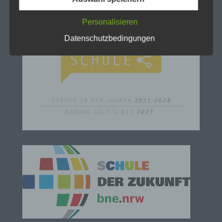
Begrifflichkeiten, die durch den Europäischen
Richtlinien- und Verordnungsgeber beim Erlass
Personalisieren
der Datenschutz-Grundverordnung (DS-GVO)
verwendet wurden. Unsere Datenschutzerklärung
Datenschutzbedingungen
soll sowohl für die Öffentlichkeit als auch für
unsere Kunden und Geschäftspartner einfach
lesbar und verständlich sein. Um dies zu
gewährleisten, möchten wir vorab die verwendeten
Begrifflichkeiten erläutern.
Wir verwenden in dieser Datenschutzerklärung
unter anderem die folgenden Begriffe:
a) personenbezogene Daten
Personenbezogene Daten sind alle Informationen,
die sich auf eine identifizierte oder identifizierbare
natürliche Person (im Folgenden „betroffene
Person") beziehen. Als identifizierbar wird eine
natürliche Person angesehen, die direkt oder
indirekt, insbesondere mittels Zuordnung zu einer
Kennung wie einem Namen, zu einer