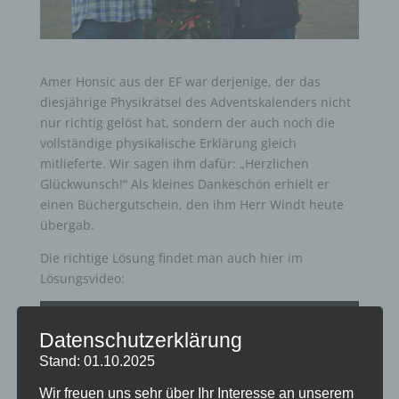
Amer Honsic aus der EF war derjenige, der das
diesjährige Physikrätsel des Adventskalenders nicht
nur richtig gelöst hat, sondern der auch noch die
vollständige physikalische Erklärung gleich
mitlieferte. Wir sagen ihm dafür: „Herzlichen
Glückwunsch!“ Als kleines Dankeschön erhielt er
einen Büchergutschein, den ihm Herr Windt heute
übergab.
Die richtige Lösung findet man auch hier im
Lösungsvideo:
Datenschutzerklärung
Stand: 01.10.2025
Wir freuen uns sehr über Ihr Interesse an unserem