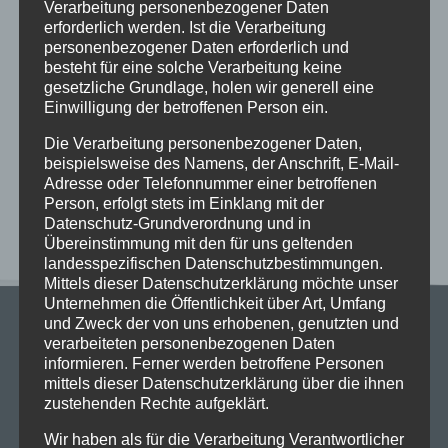
Verarbeitung personenbezogener Daten
Wir verabschieden Herrn Windt in den Ruhestand
erforderlich werden. Ist die Verarbeitung
Kunst und Kultur bei den alten Griechen
personenbezogener Daten erforderlich und
besteht für eine solche Verarbeitung keine
Vorstellungen des Literaturkurses „Darstellendes
gesetzliche Grundlage, holen wir generell eine
Spiel“ in der Aula am Ostwall
Einwilligung der betroffenen Person ein.
Begrüßungsnachmittag am StG: Ein Nachmittag
Die Verarbeitung personenbezogener Daten,
voller Vorfreude, Gemeinschaft und kühler Brisen
beispielsweise des Namens, der Anschrift, E-Mail-
Adresse oder Telefonnummer einer betroffenen
Neueste Kommentare
Person, erfolgt stets im Einklang mit der
Datenschutz-Grundverordnung und in
Übereinstimmung mit den für uns geltenden
landesspezifischen Datenschutzbestimmungen.
Mittels dieser Datenschutzerklärung möchte unser
Unternehmen die Öffentlichkeit über Art, Umfang
und Zweck der von uns erhobenen, genutzten und
verarbeiteten personenbezogenen Daten
informieren. Ferner werden betroffene Personen
mittels dieser Datenschutzerklärung über die ihnen
zustehenden Rechte aufgeklärt.
Stadtgymnasium Dortmund
Wir haben als für die Verarbeitung Verantwortlicher
Adresse: Heiliger Weg 25, 44135 Dortmund