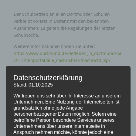
Der Schulbetrieb an allen Dortmunder Schulen
verbleibt vorerst in Distanz mit den bekannten
Ausnahmen! Es gelten die Regelungen der letzten
Schulwoche.
Weitere Informationen finden Sie unter:
https://www.dortmund.de/de/leben_in_dortmund/na
chrichtenportal/alle_nachrichten/nachricht.jsp?
nid=663040
Datenschutzerklärung
Stand: 01.10.2025
Wir freuen uns sehr über Ihr Interesse an unserem
Unternehmen. Eine Nutzung der Internetseiten ist
grundsätzlich ohne jede Angabe
personenbezogener Daten möglich. Sofern eine
Neueste Beiträge
betroffene Person besondere Services unseres
Anmeldung für die Übermittagsbetreuung im
Unternehmens über unsere Internetseite in
Schuljahr 26/27
Anspruch nehmen möchte, könnte jedoch eine