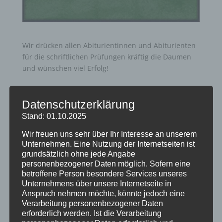
Wir drücken allen Abiturientinnen und Abiturienten
für die schriftlichen Prüfungen kräftig die Daumen
und wünschen viel Erfolg!
Datenschutzerklärung
Stand: 01.10.2025
Wir freuen uns sehr über Ihr Interesse an unserem
Unternehmen. Eine Nutzung der Internetseiten ist
Neueste Beiträge
grundsätzlich ohne jede Angabe
Schöne Sommerferien
personenbezogener Daten möglich. Sofern eine
betroffene Person besondere Services unseres
Sportfest 2026 im Goystadion
Unternehmens über unsere Internetseite in
Gruß vom Förderverein
Anspruch nehmen möchte, könnte jedoch eine
Verarbeitung personenbezogener Daten
Innenhofparty des Kollegiums – Kunst trifft
erforderlich werden. Ist die Verarbeitung
Gemeinschaft