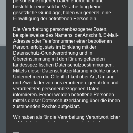
personenbezogener Daten erforderlich und
Exkursionstag der Einführungsphase (EF/11)
besteht für eine solche Verarbeitung keine
gesetzliche Grundlage, holen wir generell eine
Einwilligung der betroffenen Person ein.
Neueste Kommentare
Die Verarbeitung personenbezogener Daten,
beispielsweise des Namens, der Anschrift, E-Mail-
Adresse oder Telefonnummer einer betroffenen
Person, erfolgt stets im Einklang mit der
Datenschutz-Grundverordnung und in
Übereinstimmung mit den für uns geltenden
landesspezifischen Datenschutzbestimmungen.
Mittels dieser Datenschutzerklärung möchte unser
Unternehmen die Öffentlichkeit über Art, Umfang
und Zweck der von uns erhobenen, genutzten und
Stadtgymnasium Dortmund
verarbeiteten personenbezogenen Daten
Adresse: Heiliger Weg 25, 44135 Dortmund
informieren. Ferner werden betroffene Personen
Telefon: 0231-50 23 136
mittels dieser Datenschutzerklärung über die ihnen
Fax: 0231-50 10 769
zustehenden Rechte aufgeklärt.
eMail: stadt-gymnasium@stadtdo.de
Wir haben als für die Verarbeitung Verantwortlicher
zahlreiche technische und organisatorische
Maßnahmen umgesetzt, um einen möglichst