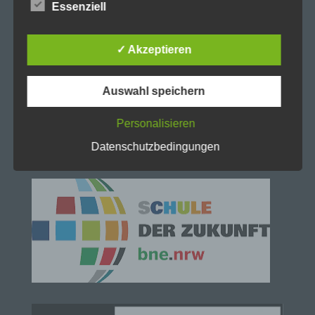
lückenlosen Schutz der über diese Internetseite
Essenziell
verarbeiteten personenbezogenen Daten
sicherzustellen. Dennoch können Internetbasierte
Datenübertragungen grundsätzlich
✓ Akzeptieren
Sicherheitslücken aufweisen, sodass ein absoluter
Schutz nicht gewährleistet werden kann. Aus
diesem Grund steht es jeder betroffenen Person
Auswahl speichern
frei, personenbezogene Daten auch auf
alternativen Wegen, beispielsweise telefonisch, an
Personalisieren
uns zu übermitteln.
Datenschutzbedingungen
Begriffsbestimmungen
Die Datenschutzerklärung beruht auf den
Begrifflichkeiten, die durch den Europäischen
Richtlinien- und Verordnungsgeber beim Erlass
der Datenschutz-Grundverordnung (DS-GVO)
verwendet wurden. Unsere Datenschutzerklärung
soll sowohl für die Öffentlichkeit als auch für
unsere Kunden und Geschäftspartner einfach
lesbar und verständlich sein. Um dies zu
gewährleisten, möchten wir vorab die verwendeten
Begrifflichkeiten erläutern.