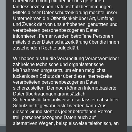
Übereinstimmung mit den für uns geltenden
landesspezifischen Datenschutzbestimmungen.
Mittels dieser Datenschutzerklärung möchte unser
Unternehmen die Öffentlichkeit über Art, Umfang
und Zweck der von uns erhobenen, genutzten und
verarbeiteten personenbezogenen Daten
Neueste Beiträge
informieren. Ferner werden betroffene Personen
mittels dieser Datenschutzerklärung über die ihnen
Schöne Sommerferien
zustehenden Rechte aufgeklärt.
Sportfest 2026 im Goystadion
Wir haben als für die Verarbeitung Verantwortlicher
Gruß vom Förderverein
zahlreiche technische und organisatorische
Maßnahmen umgesetzt, um einen möglichst
Innenhofparty des Kollegiums – Kunst trifft
lückenlosen Schutz der über diese Internetseite
Gemeinschaft
verarbeiteten personenbezogenen Daten
Exkursionstag der Einführungsphase (EF/11)
sicherzustellen. Dennoch können Internetbasierte
Datenübertragungen grundsätzlich
Sicherheitslücken aufweisen, sodass ein absoluter
Neueste Kommentare
Schutz nicht gewährleistet werden kann. Aus
diesem Grund steht es jeder betroffenen Person
frei, personenbezogene Daten auch auf
alternativen Wegen, beispielsweise telefonisch, an
uns zu übermitteln.