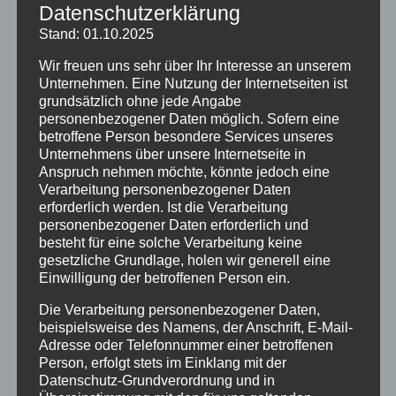
Datenschutzerklärung
Stand: 01.10.2025
Wir freuen uns sehr über Ihr Interesse an unserem
Unternehmen. Eine Nutzung der Internetseiten ist
grundsätzlich ohne jede Angabe
personenbezogener Daten möglich. Sofern eine
betroffene Person besondere Services unseres
Unternehmens über unsere Internetseite in
Anspruch nehmen möchte, könnte jedoch eine
Verarbeitung personenbezogener Daten
erforderlich werden. Ist die Verarbeitung
personenbezogener Daten erforderlich und
besteht für eine solche Verarbeitung keine
gesetzliche Grundlage, holen wir generell eine
Einwilligung der betroffenen Person ein.
Viel Spaß beim Aussuchen des neuen Lesestoffs
wünscht das Team des Leseaben(d)teuers. Wir
Die Verarbeitung personenbezogener Daten,
bedanken uns bei allen Schülerinnen und Schülern
beispielsweise des Namens, der Anschrift, E-Mail-
für ihre Teilnahme, wir hoffen, es hat euch Spaß
Adresse oder Telefonnummer einer betroffenen
gemacht.
Person, erfolgt stets im Einklang mit der
Datenschutz-Grundverordnung und in