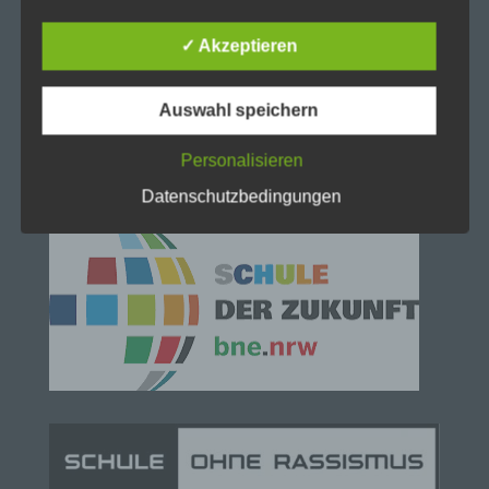
verarbeiteten personenbezogenen Daten
sicherzustellen. Dennoch können Internetbasierte
✓ Akzeptieren
Datenübertragungen grundsätzlich
Sicherheitslücken aufweisen, sodass ein absoluter
Schutz nicht gewährleistet werden kann. Aus
Auswahl speichern
diesem Grund steht es jeder betroffenen Person
frei, personenbezogene Daten auch auf
Personalisieren
alternativen Wegen, beispielsweise telefonisch, an
uns zu übermitteln.
Datenschutzbedingungen
Begriffsbestimmungen
Die Datenschutzerklärung beruht auf den
Begrifflichkeiten, die durch den Europäischen
Richtlinien- und Verordnungsgeber beim Erlass
der Datenschutz-Grundverordnung (DS-GVO)
verwendet wurden. Unsere Datenschutzerklärung
soll sowohl für die Öffentlichkeit als auch für
unsere Kunden und Geschäftspartner einfach
lesbar und verständlich sein. Um dies zu
gewährleisten, möchten wir vorab die verwendeten
Begrifflichkeiten erläutern.