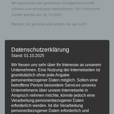
Wir wünschen der gesamten Schulgemeinschaft
schöne und erholsame Herbstferien. Der Unterricht
startet wieder am 26.10.2020.
Bleiben Sie gesund und achten Sie auf sich!
Datenschutzerklärung
Stand: 01.10.2025
Neueste Beiträge
Wir freuen uns sehr über Ihr Interesse an unserem
Unternehmen. Eine Nutzung der Internetseiten ist
Schöne Sommerferien
grundsätzlich ohne jede Angabe
Sportfest 2026 im Goystadion
personenbezogener Daten möglich. Sofern eine
betroffene Person besondere Services unseres
Gruß vom Förderverein
Unternehmens über unsere Internetseite in
Innenhofparty des Kollegiums – Kunst trifft
Anspruch nehmen möchte, könnte jedoch eine
Gemeinschaft
Verarbeitung personenbezogener Daten
erforderlich werden. Ist die Verarbeitung
Exkursionstag der Einführungsphase (EF/11)
personenbezogener Daten erforderlich und