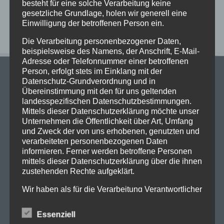
besteht für eine solche Verarbeitung keine
Neueste Kommentare
gesetzliche Grundlage, holen wir generell eine
Einwilligung der betroffenen Person ein.
Die Verarbeitung personenbezogener Daten,
beispielsweise des Namens, der Anschrift, E-Mail-
Adresse oder Telefonnummer einer betroffenen
Person, erfolgt stets im Einklang mit der
Datenschutz-Grundverordnung und in
Übereinstimmung mit den für uns geltenden
landesspezifischen Datenschutzbestimmungen.
Mittels dieser Datenschutzerklärung möchte unser
Unternehmen die Öffentlichkeit über Art, Umfang
Stadtgymnasium Dortmund
und Zweck der von uns erhobenen, genutzten und
Adresse: Heiliger Weg 25, 44135 Dortmund
verarbeiteten personenbezogenen Daten
Telefon: 0231-50 23 136
informieren. Ferner werden betroffene Personen
Fax: 0231-50 10 769
mittels dieser Datenschutzerklärung über die ihnen
eMail: stadt-gymnasium@stadtdo.de
zustehenden Rechte aufgeklärt.
Wir haben als für die Verarbeitung Verantwortlicher
zahlreiche technische und organisatorische
Maßnahmen umgesetzt, um einen möglichst
Essenziell
lückenlosen Schutz der über diese Internetseite