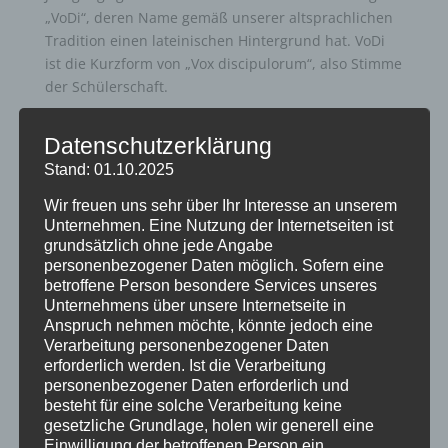
„VoDi“, deren Name gemäß unserer altsprachlichen
Tradition einen lateinischen Hintergrund hat. VoDi
ist die Kurzform von „Vox discipulorum“, also Stimme
der Schülerschaft.
Anders als die Rostra wird die VoDi nicht als
Datenschutzerklärung
gedruckte Zeitschrift, sondern als ständig
aktualisierender Blog auf unserer neuen
Stand: 01.10.2025
Schulhomepage nach den Sommerferien erscheinen.
Wir freuen uns sehr über Ihr Interesse an unserem
Das geplante Angebot umfasst aber nicht nur Artikel,
Unternehmen. Eine Nutzung der Internetseiten ist
sondern auch ein Videoformat, bestehend aus
grundsätzlich ohne jede Angabe
Interviews und Reportagen.
personenbezogener Daten möglich. Sofern eine
betroffene Person besondere Services unseres
Für die Umsetzung benötigen wir tatkräftige
Unternehmens über unsere Internetseite in
Unterstützung!
Anspruch nehmen möchte, könnte jedoch eine
Verarbeitung personenbezogener Daten
Wir suchen Artikelschreiber, Kameramänner und
erforderlich werden. Ist die Verarbeitung
Videocutter für die folgenden Bereiche:
personenbezogener Daten erforderlich und
Schulisches (News, Lob/Kritik, Wünsche),
besteht für eine solche Verarbeitung keine
gesetzliche Grundlage, holen wir generell eine
Gesellschaftliches/Lifestyle,
Einwilligung der betroffenen Person ein.