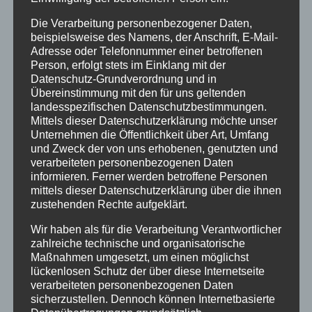
Videoproduktion/Bildbearbeitung und Unterhaltung
(Interviews, Zitate, Memes)
Die Verarbeitung personenbezogener Daten,
beispielsweise des Namens, der Anschrift, E-Mail-
Schülerinnen und Schüler aus allen Jahrgangsstufen
Adresse oder Telefonnummer einer betroffenen
sind eingeladen, an der Schülerzeitung mitzuwirken!
Person, erfolgt stets im Einklang mit der
Vorkenntnisse sind nicht notwendig!
Datenschutz-Grundverordnung und in
Übereinstimmung mit den für uns geltenden
Haben wir Dein Interesse wecken können? Dann
landesspezifischen Datenschutzbestimmungen.
meld Dich doch einfach mal per Mail oder WhatsApp
Mittels dieser Datenschutzerklärung möchte unser
bei uns!
Unternehmen die Öffentlichkeit über Art, Umfang
und Zweck der von uns erhobenen, genutzten und
E-Mail:
vodi@stadtgymnasium.com
verarbeiteten personenbezogenen Daten
Handy (Redaktion): 015678726718
informieren. Ferner werden betroffene Personen
mittels dieser Datenschutzerklärung über die ihnen
Euer Redaktionsteam
zustehenden Rechte aufgeklärt.
Text: Robin Niefer
Wir haben als für die Verarbeitung Verantwortlicher
zahlreiche technische und organisatorische
Maßnahmen umgesetzt, um einen möglichst
lückenlosen Schutz der über diese Internetseite
verarbeiteten personenbezogenen Daten
sicherzustellen. Dennoch können Internetbasierte