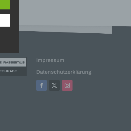
n
ann.
ise
 den
Impressum
e
nsere
Datenschutzerklärung
 Um