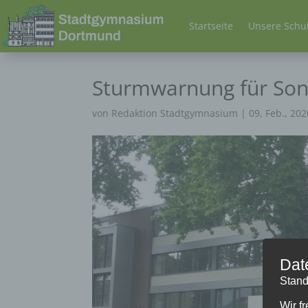
Startseite
Unsere Schu
Sturmwarnung für So
von
Redaktion Stadtgymnasium
|
09, Feb., 202
Dat
Stand
Wir f