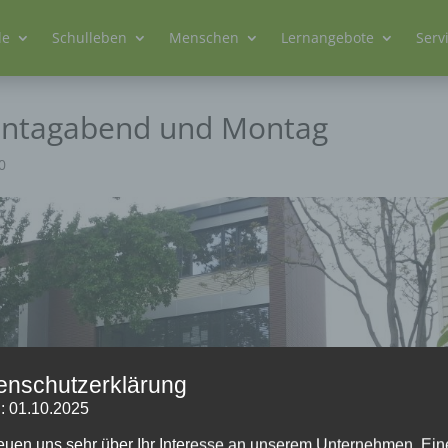
le
Schulleben
Menschen
Lernangebote
Serv
nntagabend und Montag
0
enschutzerklärung
: 01.10.2025
reuen uns sehr über Ihr Interesse an unserem Unternehmen. Ein