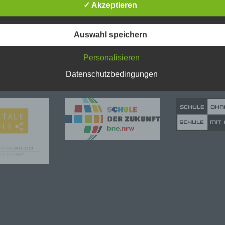
nenbezogenen Daten sicherzustellen. Dennoch können
✓ Akzeptieren
netbasierte Datenübertragungen grundsätzlich Sicherheitslücke
isen, sodass ein absoluter Schutz nicht gewährleistet werden k
iesem Grund steht es jeder betroffenen Person frei,
Auswahl speichern
nenbezogene Daten auch auf alternativen Wegen, beispielswe
onisch, an uns zu übermitteln.
Personalisieren
ffsbestimmungen
Datenschutzbedingungen
atenschutzerklärung beruht auf den Begrifflichkeiten, die durch
äischen Richtlinien- und Verordnungsgeber beim Erlass der
schutz-Grundverordnung (DS-GVO) verwendet wurden. Unser
schutzerklärung soll sowohl für die Öffentlichkeit als auch für u
n und Geschäftspartner einfach lesbar und verständlich sein.
zu gewährleisten, möchten wir vorab die verwendeten
flichkeiten erläutern.
erwenden in dieser Datenschutzerklärung unter anderem die
nden Begriffe:
rsonenbezogene Daten
nenbezogene Daten sind alle Informationen, die sich auf eine