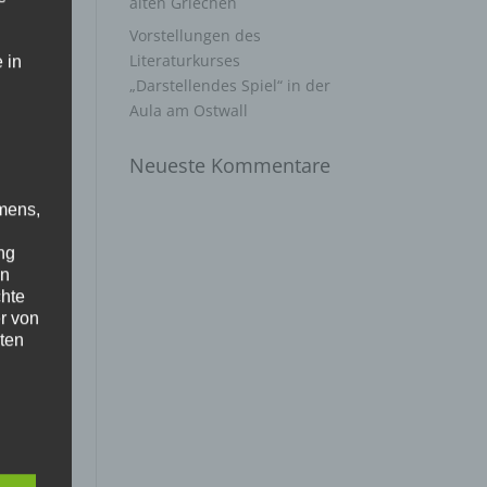
alten Griechen
Vorstellungen des
Literaturkurses
 in
„Darstellendes Spiel“ in der
Aula am Ostwall
Neueste Kommentare
mens,
ng
en
chte
ere
r von
ten
er
.
die
ische