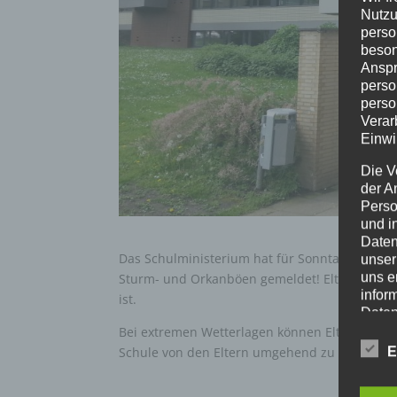
Nutzu
perso
beson
Anspr
perso
perso
Verar
Einwi
Die V
der A
Perso
und i
Daten
Das Schulministerium hat für Sonntagabend 
unser
uns e
Sturm- und Orkanböen gemeldet! Eltern entsch
infor
ist.
Daten
Bei extremen Wetterlagen können Eltern entsche
Wir h
Schule von den Eltern umgehend zu informier
E
und o
lücke