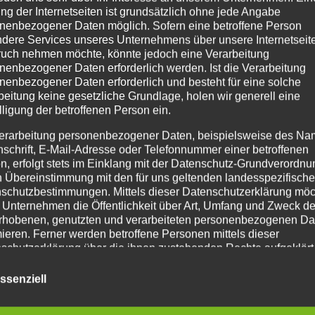
ng der Internetseiten ist grundsätzlich ohne jede Angabe
nenbezogener Daten möglich. Sofern eine betroffene Person
dere Services unseres Unternehmens über unsere Internetseite
uch nehmen möchte, könnte jedoch eine Verarbeitung
nenbezogener Daten erforderlich werden. Ist die Verarbeitung
nenbezogener Daten erforderlich und besteht für eine solche
beitung keine gesetzliche Grundlage, holen wir generell eine
lligung der betroffenen Person ein.
erarbeitung personenbezogener Daten, beispielsweise des Na
nschrift, E-Mail-Adresse oder Telefonnummer einer betroffenen
n, erfolgt stets im Einklang mit der Datenschutz-Grundverordnu
n Übereinstimmung mit den für uns geltenden landesspezifisch
schutzbestimmungen. Mittels dieser Datenschutzerklärung mö
und Montag eine Sturmwarnung bekannt gegeben. Es werden schw
 Unternehmen die Öffentlichkeit über Art, Umfang und Zweck de
rhobenen, genutzten und verarbeiteten personenbezogenen Da
eiden selbst, ob der Schulweg für ihre Kinder zumutbar und sich
mieren. Ferner werden betroffene Personen mittels dieser
schutzerklärung über die ihnen zustehenden Rechte aufgeklärt
iden, ihr Kind nicht in die Schule zu schicken. In diesem Fall ist 
aben als für die Verarbeitung Verantwortlicher zahlreiche techn
en.
ssenziell
rganisatorische Maßnahmen umgesetzt, um einen möglichst
nlosen Schutz der über diese Internetseite verarbeiteten