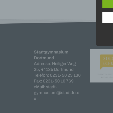
perso
Inter
aufwe
Aus d
perso
telef
Begri
Die D
Europ
Stadtgymnasium
Daten
Dortmund
Daten
Adresse: Heiliger Weg
Kunde
25, 44135 Dortmund
dies 
Telefon: 0231-50 23 136
Begrif
Fax: 0231-50 10 769
Wir v
eMail: stadt-
folge
gymnasium@stadtdo.d
e
a) pe
Perso