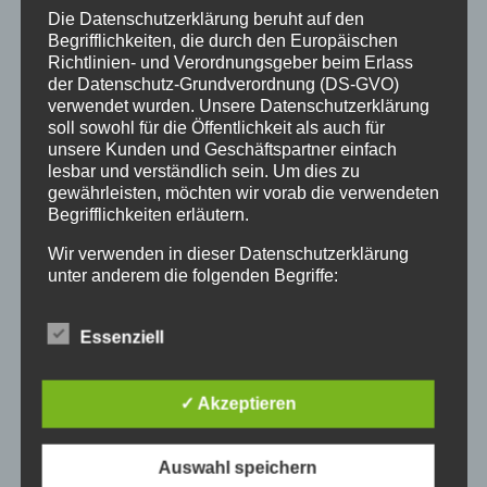
Die Datenschutzerklärung beruht auf den
sowie auf dieser Basis Schlussfolgerungen zu
Begrifflichkeiten, die durch den Europäischen
ziehen, um relevante Entscheidungen zu
Richtlinien- und Verordnungsgeber beim Erlass
verstehen und selbst treffen zu können, die
der Datenschutz-Grundverordnung (DS-GVO)
die Welt, in der sie leben, beeinflussen.
verwendet wurden. Unsere Datenschutzerklärung
soll sowohl für die Öffentlichkeit als auch für
In der Oberstufe erwerben die Schülerinnen
unsere Kunden und Geschäftspartner einfach
und Schüler auf Basis dieser
lesbar und verständlich sein. Um dies zu
naturwissenschaftlichen Grundbildung und
gewährleisten, möchten wir vorab die verwendeten
entlang der vorgegebenen Inhaltsfelder
Begrifflichkeiten erläutern.
vertiefte sowie differenziertere Kompetenzen,
Wir verwenden in dieser Datenschutzerklärung
um sich wissenschaftspropädeutisch mit
unter anderem die folgenden Begriffe:
komplexen Problemstellungen und Strukturen
auseinandersetzen zu können.
a) personenbezogene Daten
Essenziell
Personenbezogene Daten sind alle Informationen,
die sich auf eine identifizierte oder identifizierbare
✓ Akzeptieren
natürliche Person (im Folgenden „betroffene
Person") beziehen. Als identifizierbar wird eine
natürliche Person angesehen, die direkt oder
Auswahl speichern
indirekt, insbesondere mittels Zuordnung zu einer