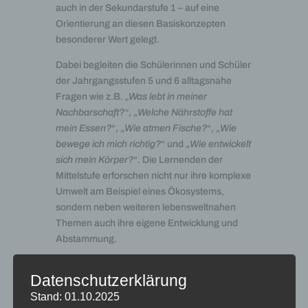
auch in der Sekundarstufe 1 – auf eine
Orientierung an diesen Basiskonzepten
besonderer Wert gelegt.
Dabei begleiten die Schülerinnen und Schüler
der Jahrgangsstufen 5 und 6 alltagsnahe
Fragen wie z.B.
„Was lebt in meiner
Nachbarschaft?“
, „
Welche Nährstoffe hat
mein Essen?
“, „
Wie atmen Fische?
“, „
Wie
bewege ich mich richtig?
“ und „
Wie entwickelt
sich mein Körper?
“. Die Lernenden der
Mittelstufe erforschen nicht nur ihre komplexe
Umwelt am Beispiel eines Ökosystems,
sondern neben weiteren lebensweltnahen
Themen auch ihre eigene Entwicklung und
Abstammung.
Die Erforschung dieser Fragestellungen und
Datenschutzerklärung
gleichwohl die Vermittlung der damit
Stand: 01.10.2025
verbundenen Inhalte werden dabei gestützt