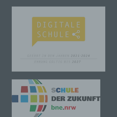
Veränderung, das Auslesen, das Abfragen, die
Verwendung, die Offenlegung durch Übermittlung,
Verbreitung oder eine andere Form der
Bereitstellung, den Abgleich oder die Verknüpfung,
die Einschränkung, das Löschen oder die
Vernichtung.
d) Einschränkung der Verarbeitung
Einschränkung der Verarbeitung ist die Markierung
gespeicherter personenbezogener Daten mit dem
Ziel, ihre künftige Verarbeitung einzuschränken.
e) Profiling
Profiling ist jede Art der automatisierten
Verarbeitung personenbezogener Daten, die darin
besteht, dass diese personenbezogenen Daten
verwendet werden, um bestimmte persönliche
Aspekte, die sich auf eine natürliche Person
beziehen, zu bewerten, insbesondere, um Aspekte
bezüglich Arbeitsleistung, wirtschaftlicher Lage,
Gesundheit, persönlicher Vorlieben, Interessen,
Zuverlässigkeit, Verhalten, Aufenthaltsort oder