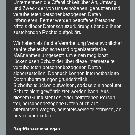
Unternehmen die Öffentlichkeit über Art, Umfang
der Natur wecken und fördern.
und Zweck der von uns erhobenen, genutzten und
verarbeiteten personenbezogenen Daten
Ein besonderer Fokus obliegt im
informieren. Ferner werden betroffene Personen
Biologieunterricht auch der Sensibilisierung
mittels dieser Datenschutzerklärung über die ihnen
der Schülerinnen und Schüler für einen
zustehenden Rechte aufgeklärt.
nachhaltigen Umgang mit der Umwelt,
Wir haben als für die Verarbeitung Verantwortlicher
weshalb Nachhaltigkeit und der
zahlreiche technische und organisatorische
verantwortungsbewusste Umgang mit der
Maßnahmen umgesetzt, um einen möglichst
Umwelt als Themenfelder in den
lückenlosen Schutz der über diese Internetseite
verschiedenen Jahrgangsstufen verortet
verarbeiteten personenbezogenen Daten
sicherzustellen. Dennoch können Internetbasierte
sind.
Datenübertragungen grundsätzlich
Dabei leistet das Fach Biologie auch einen
Sicherheitslücken aufweisen, sodass ein absoluter
Schutz nicht gewährleistet werden kann. Aus
Teil zur naturwissenschaftlichen
diesem Grund steht es jeder betroffenen Person
Grundbildung, durch welche die Lernenden in
frei, personenbezogene Daten auch auf
Abstimmung mit den anderen
alternativen Wegen, beispielsweise telefonisch, an
naturwissenschaftlichen Unterrichtsfächern
uns zu übermitteln.
Kompetenzen erwerben, um
naturwissenschaftliche Fragen zu erkennen,
Begriffsbestimmungen
naturwissenschaftliches Wissen anzuwenden