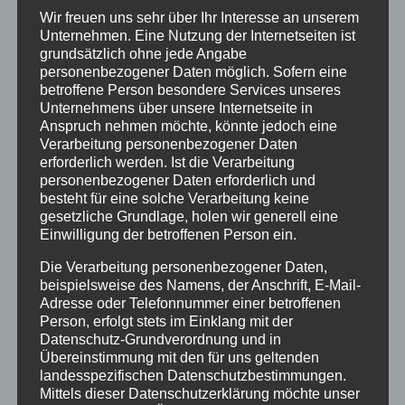
durch eine möglichst erlebnisnahe
Wir freuen uns sehr über Ihr Interesse an unserem
Konfrontation der Schülerinnen und Schüler
Unternehmen. Eine Nutzung der Internetseiten ist
mit Realobjekten, plastischen Modellen sowie
grundsätzlich ohne jede Angabe
durch ein flächendeckendes Angebot von
personenbezogener Daten möglich. Sofern eine
digitalen Präsentationsmedien auch in Form
betroffene Person besondere Services unseres
Unternehmens über unsere Internetseite in
von Animationen.
Anspruch nehmen möchte, könnte jedoch eine
Für die Begegnung mit Realobjekten werden
Verarbeitung personenbezogener Daten
erforderlich werden. Ist die Verarbeitung
– auch aufgrund der zentralen Innenstadtlage
personenbezogener Daten erforderlich und
des Stadtgymnasiums – außerdem
besteht für eine solche Verarbeitung keine
kontinuierlich Exkursionen zum
gesetzliche Grundlage, holen wir generell eine
Schulbiologischen Zentrum vorgenommen. In
Einwilligung der betroffenen Person ein.
der Oberstufe besuchen die Schülerinnen
Die Verarbeitung personenbezogener Daten,
und Schüler zudem molekularbiologische
beispielsweise des Namens, der Anschrift, E-Mail-
Labore, das Neanderthalmuseum oder den
Adresse oder Telefonnummer einer betroffenen
Söggelwald.
Person, erfolgt stets im Einklang mit der
Datenschutz-Grundverordnung und in
Diese Besuche sollen neben dem
Übereinstimmung mit den für uns geltenden
fachmethodischen Arbeiten in den drei
landesspezifischen Datenschutzbestimmungen.
Fachräumen des Stadtgymnasiums die
Mittels dieser Datenschutzerklärung möchte unser
Freude sowie das Interesse am Umgang mit