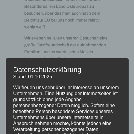
Besonderes, ein Land Osteuropas zu
besuchen, über das man auch nach dem
Beitritt zur EU bei uns noch immer relativ
wenig weiß.
Wir erleben bei allen unseren Besuchen eine
große Gastfreundschaft der aufnehmenden
Familien, und es wurde jedes Mal ein
interessantes Ausflugs- und
Besichtigungsprogramm durchgeführt, so
Datenschutzerklärung
dass wir stets mit vielen neuen Eindrücken
Stand: 01.10.2025
nach Dortmund zurückgekehrt sind. Bei der
Programmgestaltung in Dortmund steht das
Wir freuen uns sehr über Ihr Interesse an unserem
Kennenlernen des Familien- und Schullebens
Unternehmen. Eine Nutzung der Internetseiten ist
grundsätzlich ohne jede Angabe
sowie der Stadt Dortmund und der näheren
personenbezogener Daten möglich. Sofern eine
Umgebung im Mittelpunkt.
betroffene Person besondere Services unseres
Unternehmens über unsere Internetseite in
Darüber hinaus arbeiten die slowakischen
Anspruch nehmen möchte, könnte jedoch eine
Schülerinnen und Schüler während ihres
Verarbeitung personenbezogener Daten
Austauschaufenthaltes immer gemeinsam an