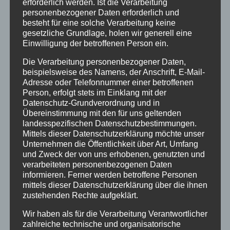
erforderlich werden. Ist die Verarbeitung
einem länderübergreifenden Projekt, das
personenbezogener Daten erforderlich und
sowohl die Kommunikation untereinander und
besteht für eine solche Verarbeitung keine
das selbstständige Arbeiten als auch die
gesetzliche Grundlage, holen wir generell eine
Einwilligung der betroffenen Person ein.
europäische Idee von Gemeinschaft fördern
und stärken soll. Gerade in dieser Möglichkeit
Die Verarbeitung personenbezogener Daten,
interkulturellen Lernens liegt die große
beispielsweise des Namens, der Anschrift, E-Mail-
Bedeutung dieses Austausches.
Adresse oder Telefonnummer einer betroffenen
Person, erfolgt stets im Einklang mit der
Datenschutz-Grundverordnung und in
Übereinstimmung mit den für uns geltenden
landesspezifischen Datenschutzbestimmungen.
Mittels dieser Datenschutzerklärung möchte unser
Unternehmen die Öffentlichkeit über Art, Umfang
und Zweck der von uns erhobenen, genutzten und
verarbeiteten personenbezogenen Daten
informieren. Ferner werden betroffene Personen
mittels dieser Datenschutzerklärung über die ihnen
zustehenden Rechte aufgeklärt.
Wir haben als für die Verarbeitung Verantwortlicher
zahlreiche technische und organisatorische