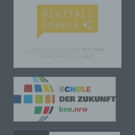
b) betroffene Person
Betroffene Person ist jede identifizierte oder
identifizierbare natürliche Person, deren
personenbezogene Daten von dem für die
Verarbeitung Verantwortlichen verarbeitet werden.
c) Verarbeitung
Verarbeitung ist jeder mit oder ohne Hilfe
automatisierter Verfahren ausgeführte Vorgang
oder jede solche Vorgangsreihe im
Zusammenhang mit personenbezogenen Daten
wie das Erheben, das Erfassen, die Organisation,
das Ordnen, die Speicherung, die Anpassung oder
Veränderung, das Auslesen, das Abfragen, die
Verwendung, die Offenlegung durch Übermittlung,
Verbreitung oder eine andere Form der
Bereitstellung, den Abgleich oder die Verknüpfung,
die Einschränkung, das Löschen oder die
Vernichtung.
d) Einschränkung der Verarbeitung