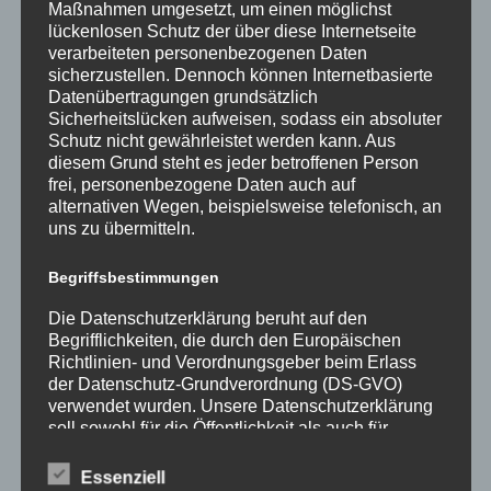
Maßnahmen umgesetzt, um einen möglichst
lückenlosen Schutz der über diese Internetseite
verarbeiteten personenbezogenen Daten
sicherzustellen. Dennoch können Internetbasierte
Datenübertragungen grundsätzlich
Sicherheitslücken aufweisen, sodass ein absoluter
Schutz nicht gewährleistet werden kann. Aus
diesem Grund steht es jeder betroffenen Person
frei, personenbezogene Daten auch auf
alternativen Wegen, beispielsweise telefonisch, an
uns zu übermitteln.
Begriffsbestimmungen
Die Datenschutzerklärung beruht auf den
Begrifflichkeiten, die durch den Europäischen
Richtlinien- und Verordnungsgeber beim Erlass
der Datenschutz-Grundverordnung (DS-GVO)
verwendet wurden. Unsere Datenschutzerklärung
soll sowohl für die Öffentlichkeit als auch für
Frau Kiy
unsere Kunden und Geschäftspartner einfach
Ansprechpartnerin
lesbar und verständlich sein. Um dies zu
Essenziell