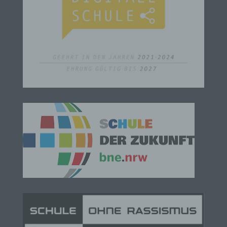
mehr einer spezifischen betroffenen Person
zugeordnet werden können, sofern diese
zusätzlichen Informationen gesondert aufbewahrt
werden und technischen und organisatorischen
Maßnahmen unterliegen, die gewährleisten, dass
die personenbezogenen Daten nicht einer
identifizierten oder identifizierbaren natürlichen
Person zugewiesen werden.
g) Verantwortlicher oder für die Verarbeitung
Verantwortlicher
Verantwortlicher oder für die Verarbeitung
Verantwortlicher ist die natürliche oder juristische
Person, Behörde, Einrichtung oder andere Stelle,
die allein oder gemeinsam mit anderen über die
Zwecke und Mittel der Verarbeitung von
personenbezogenen Daten entscheidet. Sind die
Zwecke und Mittel dieser Verarbeitung durch das
Unionsrecht oder das Recht der Mitgliedstaaten
vorgegeben, so kann der Verantwortliche
beziehungsweise können die bestimmten Kriterien
seiner Benennung nach dem Unionsrecht oder