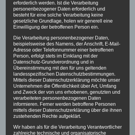
erforderlich werden. Ist die Verarbeitung
personenbezogener Daten erforderlich und
besteht für eine solche Verarbeitung keine
gesetzliche Grundlage, holen wir generell eine
Einwilligung der betroffenen Person ein.
Es entstanden wunderschöne Dekorationsstücke,
Die Verarbeitung personenbezogener Daten,
beispielsweise des Namens, der Anschrift, E-Mail-
praktische Vogelhäuschen, Stifthalter, Lampen für
Adresse oder Telefonnummer einer betroffenen
Teelichter, veredelte Kleidungsstücke,
Person, erfolgt stets im Einklang mit der
Geschenktüten, Papiermülleimer und Pflanzschalen.
Datenschutz-Grundverordnung und in
Jedes Projekt war einzigartig und spiegelte die
Übereinstimmung mit den für uns geltenden
individuellen Ideen und Fähigkeiten der
landesspezifischen Datenschutzbestimmungen.
Teilnehmerinnen und Teilnehmer wider. Die
Mittels dieser Datenschutzerklärung möchte unser
Projektwoche “Mehr-Wert” war nicht nur eine
Unternehmen die Öffentlichkeit über Art, Umfang
und Zweck der von uns erhobenen, genutzten und
Gelegenheit, unsere Kreativität zu entfalten, sondern
verarbeiteten personenbezogenen Daten
auch ein wichtiger Schritt in Richtung einer
informieren. Ferner werden betroffene Personen
nachhaltigen Zukunft. Wir haben gelernt, dass jeder
mittels dieser Datenschutzerklärung über die ihnen
von uns einen Beitrag leisten kann, indem wir Dinge
zustehenden Rechte aufgeklärt.
wiederverwenden und ihnen einen neuen
Wir haben als für die Verarbeitung Verantwortlicher
Nutzen geben.
zahlreiche technische und organisatorische