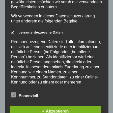
gewährleisten, möchten wir vorab die verwendeten
Begrifflichkeiten erläutern.
Wir verwenden in dieser Datenschutzerklärung
unter anderem die folgenden Begriffe:
a) personenbezogene Daten
Personenbezogene Daten sind alle Informationen,
die sich auf eine identifizierte oder identifizierbare
Wir sind stolz auf die erzielten Ergebnisse und
natürliche Person (im Folgenden „betroffene
möchten uns bei allen Beteiligten für ihre Teilnahme
Person") beziehen. Als identifizierbar wird eine
und ihren Einsatz bedanken. Gemeinsam haben wir
natürliche Person angesehen, die direkt oder
indirekt, insbesondere mittels Zuordnung zu einer
gezeigt, dass aus vermeintlichem Müll echte Schätze
Kennung wie einem Namen, zu einer
entstehen können. Wir hoffen, dass die Projektwoche
Kennnummer, zu Standortdaten, zu einer Online-
“Mehr-Wert” einen nachhaltigen Eindruck bei
Kennung oder zu einem oder mehreren
unseren Schülerinnen und Schülern hinterlassen
besonderen Merkmalen, die Ausdruck der
hat und sie auch in Zukunft weiterhin auf Upcycling
physischen, physiologischen, genetischen,
Essenziell
setzen werden. Ein besonderer Dank gilt unserem
psychischen, wirtschaftlichen, kulturellen oder
Kollegen für die Organisation und Betreuung der
sozialen Identität dieser natürlichen Person sind,
identifiziert werden kann.
Projektwoche sowie den Schülerinnen und Schülern
✓ Akzeptieren